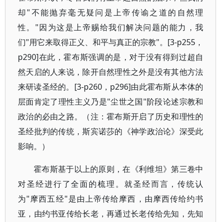
却"不能抛弃毫无疑问是上帝传谕之道的自然理
性。"因为这是上帝赐给我们解决问题的能力，我
们"用它来取得正义、和平与真正的宗教"。[3-p255，
p290]在此，霍布斯强调的是，对于没有得到过超自
然天启的人来说，除开自然理性之外是没有其他方法
来研读圣经的。[3-p260，p296]由此霍布斯从本体的
层面肯定了理性主义乃是"尘世之国"阶段论述宗教和
政治的必由之路。（注：霍布斯开启了历史和理性的
圣经批判的传统，斯宾诺莎的《神学政治论》深受此
影响。）
霍布斯基于以上的原则，在《利维坦》第三卷中
对圣经进行了全面的梳理。就圣经而言，传统认
为"摩西五经"是由上帝传给摩西，由摩西传给约书
亚，由约书亚传给长老，再通过长老传给先知，先知