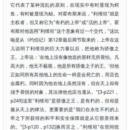
它代表了某种混乱的原则，在现实中有时显现为鳄
鱼，有时被显现为鲸。对霍布斯来说，"利维坦"就是
主权者，但又称它为"有朽的上帝"或"活的上帝"。霍
布斯对他选用"利维坦"这个意象有过一个交代，"这比
喻是从《约伯记》第12章最后两节取来的，上帝在这
儿说明了利维坦的巨大力量以后，把他称为骄傲之
王。上帝说：'在地上没有像他造的那样无所畏怕。凡
高大的，他无不藐视，他是所有骄傲之子的王。'但他
正如同所有其他地上的生命一样是会死亡的，而且也
会腐朽。同时因为他在地上虽然没有，但在天上却有
须予畏惧的对象，其法律他也应当遵从。"[3-p221，
p249]这里"利维坦"是骄傲之王，是有朽的，但却是
服从天上的律法。更重要的是"我们在永生不朽的上
帝之下所获得的和平和安全保障就是从它那里得来
的。"[3-p120，p132]换而言之，"利维坦"在世间统