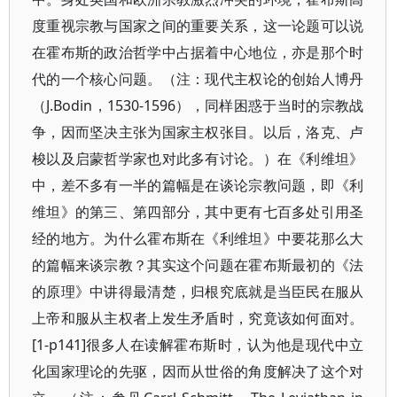
度重视宗教与国家之间的重要关系，这一论题可以说
在霍布斯的政治哲学中占据着中心地位，亦是那个时
代的一个核心问题。（注：现代主权论的创始人博丹
（J.Bodin，1530-1596），同样困惑于当时的宗教战
争，因而坚决主张为国家主权张目。以后，洛克、卢
梭以及启蒙哲学家也对此多有讨论。）在《利维坦》
中，差不多有一半的篇幅是在谈论宗教问题，即《利
维坦》的第三、第四部分，其中更有七百多处引用圣
经的地方。为什么霍布斯在《利维坦》中要花那么大
的篇幅来谈宗教？其实这个问题在霍布斯最初的《法
的原理》中讲得最清楚，归根究底就是当臣民在服从
上帝和服从主权者上发生矛盾时，究竟该如何面对。
[1-p141]很多人在读解霍布斯时，认为他是现代中立
化国家理论的先驱，因而从世俗的角度解决了这个对