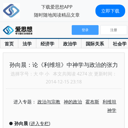
下载爱思想APP
立即下载
随时随地阅读精品文章
登录
注册
首页
法学
经济学
政治学
国际关系
社会学
孙向晨：论《利维坦》中神学与政治的张力
选择字号：
大
中
小
本文共阅读 4274 次 更新时间：
2014-12-15 23:18
进入专题：
政治与宗教
神的政治
霍布斯
利维坦
神学
●
孙向晨
(
进入专栏
)