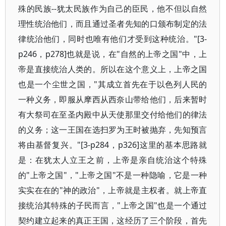
殊的民族--犹太民族作为自己的臣民，他不但以自然
理性统治他们，而且通过圣者先知的口颁布制定的法
律统治他们，同时也唯有他们才受到这种统治。"[3-
p246，p278]也就是说，在"自然的上帝之国"中，上
帝是直接统治人类的。所以在这个意义上，上帝之国
也是一个尘世之国，"其成立首先在于以色列人民的
一种义务，即服从摩西从西奈山带给他们，后来暂时
有大祭司在至圣内殿中从天使那里交付给他们的律法
的义务；这一王国在选扫罗为王时被抛弃，先知预言
将由基督复兴。"[3-p284，p326]这里的基本思路就
是：在犹太人立王之前，上帝是亲自统治这个特殊
的"上帝之国"，"上帝之国"不是一种隐喻，它是一种
实实在在的"神的政治"，上帝就是主权者。就上帝直
接统治其特殊的子民而言，"上帝之国"也是一个通过
契约建立起来的真正王国，这经历了三个阶段，首先