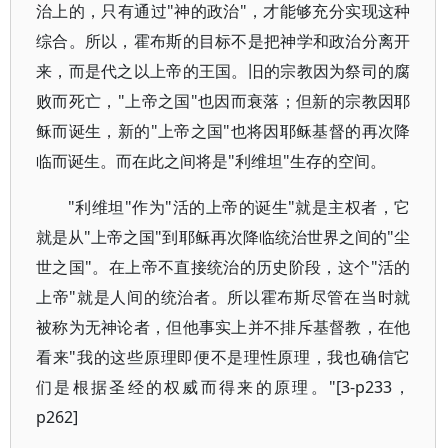
治上的，只有通过"神的政治"，才能够充分实现这种
综合。所以，霍布斯的目标不是把神学和政治分离开
来，而是代之以上帝的王国。旧的宗教因为祭司的腐
败而死亡，"上帝之国"也因而衰落；但新的宗教因耶
稣而诞生，新的"上帝之国"也将因耶稣基督的再次降
临而诞生。而在此之间将是"利维坦"生存的空间。
"利维坦"作为"活的上帝的诞生"就是主权者，它
就是从"上帝之国"到耶稣再次降临统治世界之间的"尘
世之国"。在上帝不直接统治的历史阶段，这个"活的
上帝"就是人间的统治者。所以霍布斯尽管在当时就
被称为无神论者，但他事实上并不排斥基督教，在他
看来"我的这些原理即便不是理性原理，我也确信它
们是根据圣经的权威而得来的原理。"[3-p233，
p262]