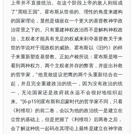
上帝并不直接统治。在这个阶段上帝的敌人则组成
了"黑暗王国"。霍布斯从世俗的、理性的角度来建构
的国家理论，显然是镶嵌在一个更大的基督教神学政
治背景之下的。只有重建神权政治而不是解构神权政
治，主权者才能具有充足的权威来剥夺基督教关于来
世的学说对于现政权的威胁。霍布斯以《旧约》的样
子来重新塑造基督教。正如卢梭所说：霍布斯是唯一
看到两种权力、两个主权者并存的弊害，并提出补救
的哲学家，"他竟敢提议把鹰的两个头重新结合在一
起，并且完全重建政治的统一，因为没有政治的统
一，无论国家还是政府就永远不会很好地组织起
来。"[6-p159]霍布斯和启蒙时代的哲学家不同，只看
《利维坦》的前二卷，会以为他的政治统一是建立在
尘世的基础上，但是把握了《利维坦》后两卷之后，
会了解这种统一起码在其理论上最终是建立在神学政