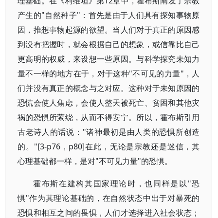
理基础。在《利维坦》第12章中，霍布斯阐发了宗教
产生的"自然种子"：首先是由于人们具有探知事物原
因，推想事物起源的欲望。当人们对于真正的原因感
到没有把握时，就会根据自己的想象，或信靠比自己
更高明的权威，来设想一些原因。与科学探究未知力
量不一样的地方在于，对于这种"不可见的力量"，人
们并没有真正的概念与之对应。这种对于未知原因的
恐慌会使人焦虑，会使人整天被死亡、贫困和其他灾
祸的恐惧所萦绕，从而不得安宁。所以，霍布斯引用
古老诗人的话说："诸神最初是由人类的恐惧所创造
的。"[3-p76，p80]在此，无论是宗教还是迷信，其
心理基础都一样，是对"不可见力量"的恐惧。
霍布斯在建构其国家理论时，也同样是以"恐
惧"作为其理论基础的，在自然状态中出于对暴死的
恐惧和相互之间的畏惧，人们才选择进入社会状态；