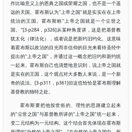
作比喻意义上的恩典之国或荣耀之国，也不是一个遥
远的天国。霍布斯认为"上帝之国"就是实实在在上帝
统治的王国。霍布斯称"上帝之国就是一个尘世之
国。"[3-p284，p326]从某种角度讲，这是把基督教
犹太化（律法化），或者说是把新约旧约化。这意味
着霍布斯以政治的目光而非信仰的目光来看待圣经中
提出的"上帝之国"，并通过这一概念把旧约和新约统
一起来。霍布斯自己也清楚地意识到，说上帝之国就
是实在的王国，这个观点对大多数人来说，是一个新
奇的说法。[3-p311，p361]但这也恰恰是霍布斯理解
基督教的独特之处。
霍布斯要把他按世俗的、理性的思路建立起来
的"尘世之国"与基督教所讲的"上帝之国"统一起来，
变二元结构为一元结构。这个结合首先体现在霍布斯
所谓的"自然的上帝之国"。"在自然的上帝之国中，所