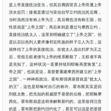
是上帝直接统治亚当，但其后裔因背弃上帝而遭上帝
洪水惩罚；接着是通过与亚伯拉罕立约统治其后裔，
当时虽然没有称上帝为王，其后裔也没有称王国，但
性质就是"上帝之国"；再后来则是通过与摩西立约，
直接统治犹太人，这里则明确建立了"上帝之国"。但
是以后以色列人要求像邻近民族的样子立人为王，这
就终结了上帝的直接统治。在犹太人选出扫罗为王之
后，世俗主权者便与上帝的维系断裂了，主权者不再
是先知了。这种状况一直要持续到耶稣再度恢复"上
帝之国"，也就是说，基督要重建摩西所建立的"上帝
之国"，一种神权政治。霍布斯强调基督就是"犹太人
的王"，这也是耶稣对自己的称许。霍布斯其实是回
到犹太教，把先知的权威授予基督的位格，把耶稣摩
西化。霍布斯就是这样来解释新约的。这里值得注意
的是，霍布斯把新约旧约化了，甚至可以说是把基督