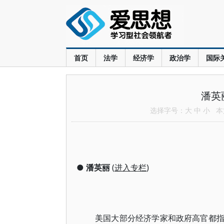
首页
法学
经济学
政治学
国际
潘英
选择字号：
大
中
小
本文
●
潘英丽
(
进入专栏
)
美国大部分经济学家和政府高官都