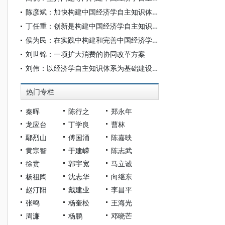
陈彦斌：加快构建中国经济学自主知识体系
丁任重：创新是构建中国经济学自主知识体系的内在逻辑
侯为民：在实践中构建和完善中国经济学自主知识体系
刘世锦：一项扩大消费的协同改革方案
刘伟：以经济学自主知识体系为基础建设中国特色社会主义政治经济学学科体系
热门专栏
秦晖
陈行之
郑永年
龙应台
丁学良
曹林
鄢烈山
傅国涌
陈嘉映
黄宗智
于建嵘
陈志武
徐贲
郭宇宽
马立诚
杨祖陶
沈志华
向继东
赵汀阳
戴建业
李昌平
张鸣
杨奎松
王海光
周濂
杨鹏
邓晓芒