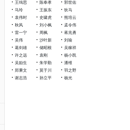
王缉思
陈奉孝
郭世佑
马玲
王振东
狄马
袁伟时
史啸虎
熊培云
秋风
刘小枫
孟令伟
雷一宁
周枫
蒋兆勇
吴伟
沙叶新
刘瑜
葛剑雄
储昭根
吴稼祥
许之远
袁刚
杨小凯
吴励生
朱学勤
潘维
郑秉文
莫于川
羽之野
谢志浩
孙立平
杨光