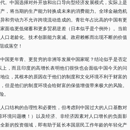
时代。中国选择对外开放和出口导向型经济发展模式，实际上是
资产，将当期的生产能力转换成未来的消费能力。全球金融危机
差异和劳动力不允许跨境流动造成的。青壮年占比高的中国有更
国家面临更低储蓄和更多贸易逆差（日本似乎是个例外）。当前
的人口老龄化、技术创新能力衰减、政府赖帐而出现不断的价值
阻或落空！
比中国更年青、更贫穷的非洲等发展中国家呢？结论似乎是否定
%以上，而且印度的高增长表明他们很快也会面临中国今天的问
后地位，其根本的原因在于他们的制度和文化环境不利于财富的
会，但是他们的制度环境会给财富的保值增值带来极大的风险。
险。
整人口结构的合理性和必要性，但考虑到中国过大的人口基数对
源环境问题噢！）以及经济、非经济因素对人口增长的负面影
造全新的投资领域，即有助于延长本国居民工作年龄的年轻化产