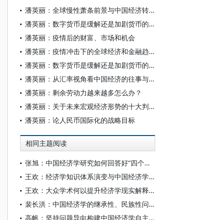
潘英丽：全球慢性萧条前景与中国经济转型的核心
潘英丽：数字货币是缓解还是加剧货币的内在矛盾
潘英丽：疫情后的财富、市场和机会
潘英丽：疫情冲击下的全球经济和金融趋势
潘英丽：数字货币是缓解还是加剧货币的内在矛盾
潘英丽：从汇率视角看中国经济的往事与变局
潘英丽：剩余劳动力越来越多怎么办？
潘英丽：关于未来宏观经济形势的十大判断
潘英丽：论人民币国际化的战略目标
相同主题阅读
张旭：中国经济学研究如何回答好“四个之问”
王欢：经济学知识体系演变与中国经济学自主建构——基于实证、规范与实践的学科史考察
王欢：大众学术何以提升经济学现实解释力
裴长洪：中国经济学的继承性、民族性问题探讨
高帆：坚持问题导向构建中国经济学自主知识体系