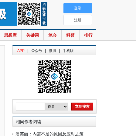
登录
注册
思想库
关键词
笔会
科普
排行
|
|
|
APP
公众号
微博
手机版
相同作者阅读
潘英丽：内需不足的原因及应对之策