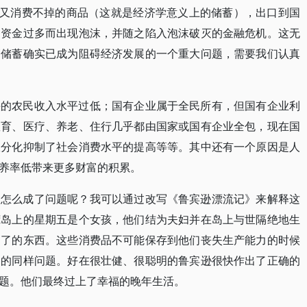
已又消费不掉的商品（这就是经济学意义上的储蓄），出口到国
因资金过多而出现泡沫，并随之陷入泡沫破灭的金融危机。这无
高储蓄确实已成为阻碍经济发展的一个重大问题，需要我们认真
头的农民收入水平过低；国有企业属于全民所有，但国有企业利
教育、医疗、养老、住行几乎都由国家或国有企业全包，现在国
极分化抑制了社会消费水平的提高等等。其中还有一个原因是人
养率低带来更多财富的积累。
？怎么成了问题呢？我可以通过改写《鲁宾逊漂流记》来解释这
荒岛上的星期五是个女孩，他们结为夫妇并在岛上与世隔绝地生
不了的东西。这些消费品不可能保存到他们丧失生产能力的时候
痛的同样问题。好在很壮健、很聪明的鲁宾逊很快作出了正确的
题。他们最终过上了幸福的晚年生活。