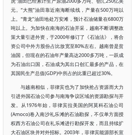
虎”油田已经累计生产原油2000多万吨、创汇250亿美
元。“大熊”油田靠近南海断续线，产量在500万吨以
上。“青龙”油田地处万安滩，预计石油储量在6800万
吨以上。为加快在南海的石油开采，越南不断调整政
策大量引进外资，于2000年修订了《石油法》，将合
资公司中外方股份占比放宽至80%左右。越南曾是贫
油国，但现在的石油年产量高达2000多万吨，一跃成
为石油出口国，石油成为其出口创汇最多的产品，在
其国民生产总值(GDP)中所占的比重已超过30%。
与越南相似，菲律宾也为了加快抢占资源而大力
引进外国石油公司参与南海争议区域的资源勘探与开
发。从1976年始，菲律宾拉美国的阿莫科石油公司
(Amoco)卷入南沙礼乐滩的石油勘探，不仅单方面授
权西方石油公司在礼乐滩进行勘探开发，而且持续扩
大石油区块并对外招标。2003年，菲律宾能源部长宣