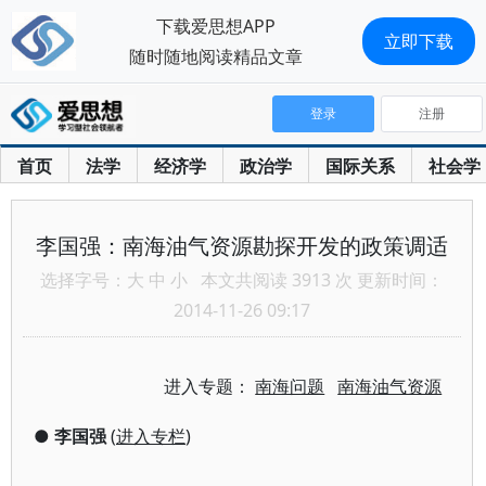
下载爱思想APP
立即下载
随时随地阅读精品文章
登录
注册
首页
法学
经济学
政治学
国际关系
社会学
李国强：南海油气资源勘探开发的政策调适
选择字号：
大
中
小
本文共阅读 3913 次 更新时间：
2014-11-26 09:17
进入专题：
南海问题
南海油气资源
●
李国强
(
进入专栏
)