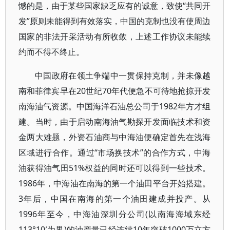
憾的是，由于某些国家缺乏应有的诚意，致使“共同开
发”原则未能得到有效落实，中国的克制也没有使周边
国家的非法开采活动有所收敛，上述工作协议未能续
约而不得不终止。
中国政府在领土争端中一贯保持克制，并未像越
南和菲律宾早在20世纪70年代便急不可待地抢掠开发
南海油气资源。中国海洋石油总公司于1982年方才组
建。当时，由于启动南海油气勘探开发面临技术和资
金两大难题，外资石油商与中海油便确定首先在浅海
区域进行合作。通过“市场换技术”的合作方式，中海
油获得油气田51%权益的同时还可以得到一些技术。
1986年，中海油在南海的第一个油田平台开始搭建。
3年后，中国在南海的第一个油田建成并投产。从
1996年至今，中海油深圳分公司(以南海海域东经
113°10′为界)的油产量已经连续10年突破1000万立方