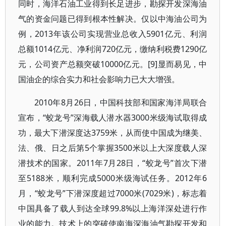
同时，海洋石油工业得到长足进步，勘探开发深海油
气的资金问题已得到根本性解决。仅以中海油公司为
例，2013年该公司实现营业总收入5901亿元、利润
总额1014亿元、净利润720亿元，缴纳利税费1290亿
元，公司资产总额突破10000亿元。[9]显而易见，中
国油企的综合实力和社会影响力已大大增强。
2010年8月26日，中国科技部和国家海洋局联合
宣布，“蛟龙号”深海载人潜水器3000米级海试取得成
功，最大下潜深度达3759米，从而使中国成为继美、
法、俄、日之后第5个掌握3500米以上大深度载人深
潜技术的国家。2011年7月28日，“蛟龙号”首次下潜
至5188米，顺利完成5000米级海试任务。2012年6
月，“蛟龙号”下潜深度超过7000米(7029米)，标志着
中国具备了载人到达全球99.8%以上海洋深处进行作
业的能力。技术上的突破使南海深海油气勘探开发和