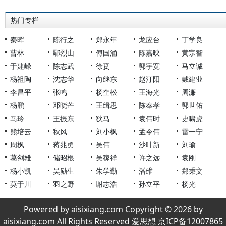
热门专栏
秦晖
陈行之
郑永年
龙应台
丁学良
曹林
鄢烈山
傅国涌
陈嘉映
黄宗智
于建嵘
陈志武
徐贲
郭宇宽
马立诚
杨祖陶
沈志华
向继东
赵汀阳
戴建业
李昌平
张鸣
杨奎松
王海光
周濂
杨鹏
邓晓芒
王缉思
陈奉孝
郭世佑
马玲
王振东
狄马
袁伟时
史啸虎
熊培云
秋风
刘小枫
孟令伟
雷一宁
周枫
蒋兆勇
吴伟
沙叶新
刘瑜
葛剑雄
储昭根
吴稼祥
许之远
袁刚
杨小凯
吴励生
朱学勤
潘维
郑秉文
莫于川
羽之野
谢志浩
孙立平
杨光
Powered by aisixiang.com Copyright © 2026 by
aisixiang.com All Rights Reserved 爱思想 京ICP备12007865