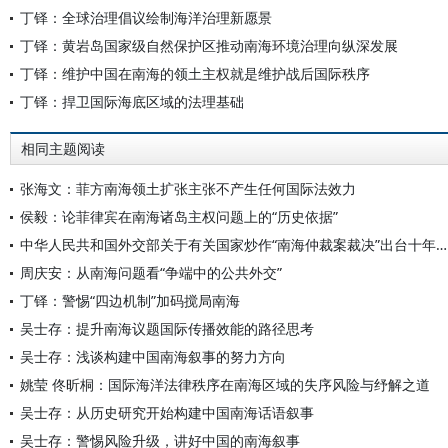
丁铎：全球治理倡议绘制海洋治理新愿景
丁铎：黄岩岛国家级自然保护区推动南海环境治理向纵深发展
丁铎：维护中国在南海的领土主权就是维护战后国际秩序
丁铎：捍卫国际海底区域的法理基础
相同主题阅读
张海文：菲方南海领土扩张主张不产生任何国际法效力
侯毅：论菲律宾在南海诸岛主权问题上的“历史依据”
中华人民共和国外交部关于有关国家炒作“南海仲裁案裁决”出台十年的声明
周庆安：从南海问题看“争端中的公共外交”
丁铎：警惕“四边机制”加码搅局南海
吴士存：提升南海议题国际传播效能的路径思考
吴士存：浅谈构建中国南海叙事的努力方向
姚莹 佟昕桐：国际海洋法律秩序在南海区域的失序风险与纾解之道
吴士存：从历史研究开始构建中国南海话语叙事
吴士存：警惕风险升级，讲好中国的南海叙事