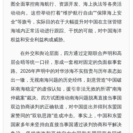
图全面掌控南海航行、资源开发、海上执法等各类活
动动向。这些举动打着“维护航行自由”“保障海上安
全”等旗号，实际目的在于大幅提升对中国在主张管辖
海域内正常活动进行跟踪、干扰的可能，对中国海洋
权益和安全利益构成威胁。
在外交和舆论层面，四方通过定期联合声明和高
层会晤等统一口径，形成一套相对固定的负面叙事套
路。2026年声明中的对华涉海不实指责与历年表态如
出一辙，无视南海问题的历史经纬，刻意营造“中国破
坏南海稳定”的虚假认知，援引非法无效的所谓“南海
仲裁案”裁决。四方试图推动南海问题脱离直接当事国
双边协商谈判的正确轨道，对中国提出并得到东盟国
家赞同的“双轨思路”造成冲击。事实上，中国和东盟
国家多年来坚持由直接当事国通过谈判协商和平解决