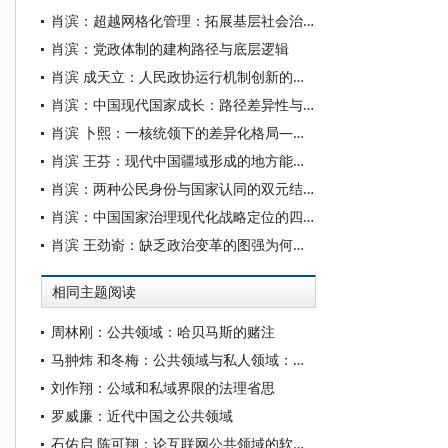
肖滨：超越网格化管理：拓展基层社会治理创新的空间
肖滨：党政体制的建构路径与底层逻辑
肖滨 成天立：人民政协运行机制创新的内在机理
肖滨：中国现代国家成长：路径差异性与历史正当性
肖滨 卜熙：一核统领下的差异化格局——以地方党委书记任职人大常委会主任的三种模式为例
肖滨 王芬：现代中国疆域形成的地方能动逻辑
肖滨：两种公民身份与国家认同的双元结构
肖滨：中国国家治理现代化战略定位的四个维度
肖滨 王劲嵛：缺乏政治变革的图强为何难以成功——以晚清海军建设(1875～1895)为例
相同主题阅读
周林刚：公共领域：哈贝马斯的赌注
马翀炜 和冬梅：公共领域与私人领域：多民族村落的文化共享与族群边界的超越
刘作翔：公域和私域界限的法理省思
罗威廉：近代中国之公共领域
石佑启 陈可翔：论互联网公共领域的软法治理