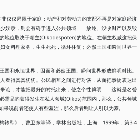
域并非仅仅局限于家庭；动产和对劳动力的支配不再是对家庭经济
缺少奴隶，则会有碍于进入公共领域 放逐、没收财产以及毁
位取决于领主(Oikodespoten)的地位。在领主权威这把保
，妇女料理家务，生生死死，循环往复；必然王国和瞬间世界一
由王国和永恒世界，因而和必然王国、瞬间世界形成鲜明对比。
有人看得真真切切。公民相互之间进行对谈，从而把事物表达出
过争论，才能把最好的衬托出来，使之个性鲜明 这就是名誉
需品的获得发生在私人领域(Oikos)范围内，那么，公共领域
空间；如果说前者还使人有些羞涩，那么后者则让人引以为豪。
构转型》，曹卫东等译，学林出版社，上海，1999年，第3-4