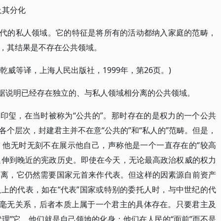
及其分化
古代的私人领域。它的特征是将所有的活动都纳入家庭的范畴，
，其结果是不存在公共领域。
乾威等译，上海人民出版社，1999年，第26页。)
证据说明已经存在独立的、与私人领域相分离的公共领域。
的印玺，在当时被称为“公共的”。那时存在的是权力的一个公共
个层次，封建君主并不在意“公共的”和“私人的”范畴。但是，
；他无时无刻不在展示他自己，声称他是一个一直存在的“较高
直延伸到晚近的宪政历史。即使在今天，无论最高政治权威的权力
分离，它仍然需要国家元首来作代表。但这样的因素源自前资产
上的代表，如在“代表”国家或特别的委托人时，与中世纪的代
blicness)毫无关系，后者本质上属于一个君主的具体存在。只要君主及
理”它，他们就是自己领地的化身；他们在人民的“面前”而不是