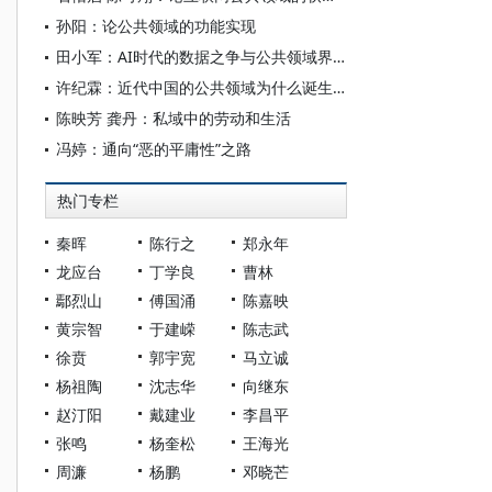
孙阳：论公共领域的功能实现
田小军：AI时代的数据之争与公共领域界定
许纪霖：近代中国的公共领域为什么诞生在上海？
陈映芳 龚丹：私域中的劳动和生活
冯婷：通向“恶的平庸性”之路
热门专栏
秦晖
陈行之
郑永年
龙应台
丁学良
曹林
鄢烈山
傅国涌
陈嘉映
黄宗智
于建嵘
陈志武
徐贲
郭宇宽
马立诚
杨祖陶
沈志华
向继东
赵汀阳
戴建业
李昌平
张鸣
杨奎松
王海光
周濂
杨鹏
邓晓芒