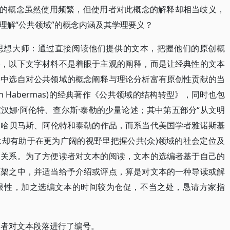
”的概念虽然使用频繁，但使用者对此概念的解释却相当歧义，
理解“公共领域”的概念内涵及其学理要义？
思想大师：通过直接阅读他们提供的文本，把握他们的原创概
路，以下文字材料不是着眼于主观的阐释，而是让经典性的文本
集中选自对公共领域的概念阐释与理论分析富有原创性贡献的当
en Habermas)的经典著作《公共领域的结构转型》，同时也包
汉娜·阿伦特、查尔斯·泰勒的少量论述；其中第五部分“从文明
不是哈贝马斯、阿伦特和泰勒的作品，而系当代美国学者雅诺斯基
却有助于在更为广阔的视野里把握公共(众)领域的社会定位及
动关系。为了方便读者对文本的阅读，文本的选编者基于自己的
框架之中，并适当给予介绍或评点，算是对文本的一种导读或解
限性，加之选编文本的时间较为仓促，不当之处，恳请方家指
编者对文本段落进行了编号。