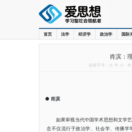
首页
法学
经济学
政治学
国际
肖滨：
选择字号：
大
中
小
本文
●
肖滨
如果审视当代中国学术思想和文学艺术界，
念不仅流行于政治学、社会学、传播学