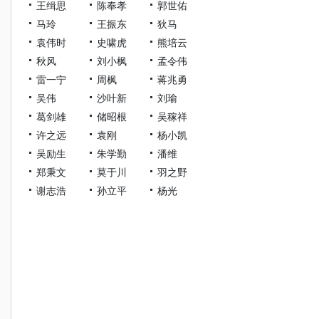
王缉思
陈奉孝
郭世佑
马玲
王振东
狄马
袁伟时
史啸虎
熊培云
秋风
刘小枫
孟令伟
雷一宁
周枫
蒋兆勇
吴伟
沙叶新
刘瑜
葛剑雄
储昭根
吴稼祥
许之远
袁刚
杨小凯
吴励生
朱学勤
潘维
郑秉文
莫于川
羽之野
谢志浩
孙立平
杨光