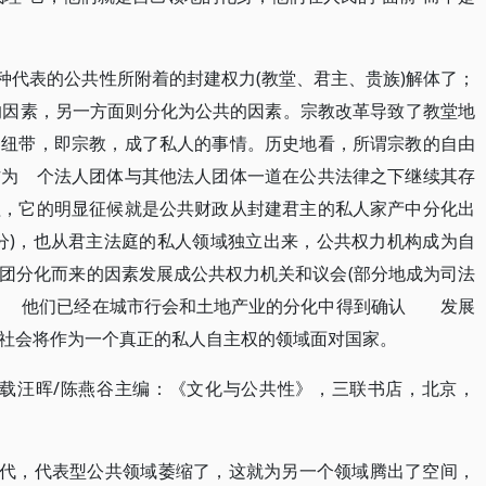
种代表的公共性所附着的封建权力(教堂、君主、贵族)解体了；
的因素，另一方面则分化为公共的因素。宗教改革导致了教堂地
的纽带，即宗教，成了私人的事情。历史地看，所谓宗教的自由
作为 个法人团体与其他法人团体一道在公共法律之下继续其存
程，它的明显征候就是公共财政从封建君主的私人家产中分化出
分)，也从君主法庭的私人领域独立出来，公共权力机构成为自
团分化而来的因素发展成公共权力机关和议会(部分地成为司法
素 他们已经在城市行会和土地产业的分化中得到确认 发展
社会将作为一个真正的私人自主权的领域面对国家。
，载汪晖/陈燕谷主编：《文化与公共性》，三联书店，北京，
取代，代表型公共领域萎缩了，这就为另一个领域腾出了空间，