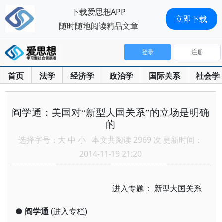
下载爱思想APP
立即下载
随时随地阅读精品文章
登录
注册
首页
法学
经济学
政治学
国际关系
社会学
阎学通：美国对“新型大国关系”的立场是明确
的
选择字号：
大
中
小
本文共阅读 2969 次 更新时间：
2014-11-19 21:20
进入专题：
新型大国关系
●
阎学通
(
进入专栏
)