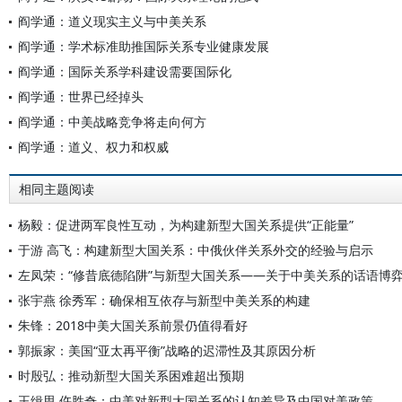
阎学通：道义现实主义与中美关系
阎学通：学术标准助推国际关系专业健康发展
阎学通：国际关系学科建设需要国际化
阎学通：世界已经掉头
阎学通：中美战略竞争将走向何方
阎学通：道义、权力和权威
相同主题阅读
杨毅：促进两军良性互动，为构建新型大国关系提供“正能量”
于游 高飞：构建新型大国关系：中俄伙伴关系外交的经验与启示
左凤荣：“修昔底德陷阱”与新型大国关系——关于中美关系的话语博
张宇燕 徐秀军：确保相互依存与新型中美关系的构建
朱锋：2018中美大国关系前景仍值得看好
郭振家：美国“亚太再平衡”战略的迟滞性及其原因分析
时殷弘：推动新型大国关系困难超出预期
王缉思 仵胜奇：中美对新型大国关系的认知差异及中国对美政策