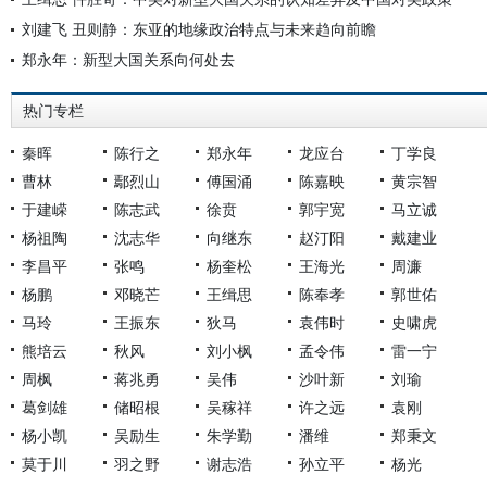
刘建飞 丑则静：东亚的地缘政治特点与未来趋向前瞻
郑永年：新型大国关系向何处去
热门专栏
秦晖
陈行之
郑永年
龙应台
丁学良
曹林
鄢烈山
傅国涌
陈嘉映
黄宗智
于建嵘
陈志武
徐贲
郭宇宽
马立诚
杨祖陶
沈志华
向继东
赵汀阳
戴建业
李昌平
张鸣
杨奎松
王海光
周濂
杨鹏
邓晓芒
王缉思
陈奉孝
郭世佑
马玲
王振东
狄马
袁伟时
史啸虎
熊培云
秋风
刘小枫
孟令伟
雷一宁
周枫
蒋兆勇
吴伟
沙叶新
刘瑜
葛剑雄
储昭根
吴稼祥
许之远
袁刚
杨小凯
吴励生
朱学勤
潘维
郑秉文
莫于川
羽之野
谢志浩
孙立平
杨光