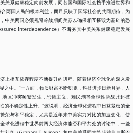
中美关系健康稳定向前发展，同各国和国际社会携手推进世界和
符合两国人民的根本利益，而且反映了国际社会的共同期待，为
来，中美两国必须规避冷战期间美苏以确保相互摧毁为基础的恐
ssured Interdependence）不断夯实中美关系健康稳定发展
经济上相互依存程度不断提升的进程。随着经济全球化的深入发
界之中。“一方面，物质财富不断积累，科技进步日新月异，人
，地区冲突频繁发生，恐怖主义、难民潮等全球性挑战此起彼
临的不确定性上升。”这说明，经济全球化进程中日益紧密的全
同繁荣与和平稳定，尤其是近年来中美实力对比的加速变化，使
在全球化进程中世界前两大经济体能否和平共处的讨论中，一些
（Graham T. Allison）将中美关系同古希腊雅典与斯巴