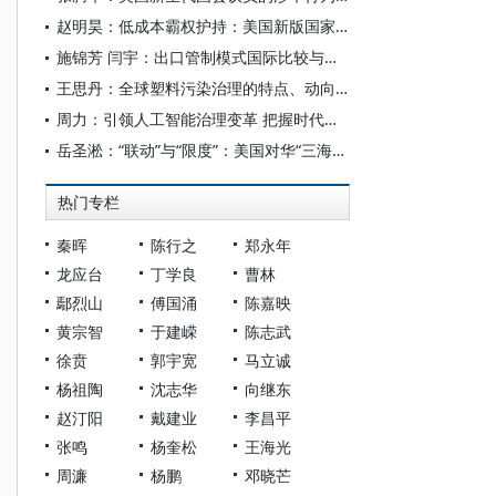
赵明昊：低成本霸权护持：美国新版国家安全战略与中美博弈
施锦芳 闫宇：出口管制模式国际比较与发展趋势探析
王思丹：全球塑料污染治理的特点、动向和困境
周力：引领人工智能治理变革 把握时代发展主动——人工智能全球治理的中国担当与世界意义
岳圣淞：“联动”与“限度”：美国对华“三海联动”战略探析
热门专栏
秦晖
陈行之
郑永年
龙应台
丁学良
曹林
鄢烈山
傅国涌
陈嘉映
黄宗智
于建嵘
陈志武
徐贲
郭宇宽
马立诚
杨祖陶
沈志华
向继东
赵汀阳
戴建业
李昌平
张鸣
杨奎松
王海光
周濂
杨鹏
邓晓芒