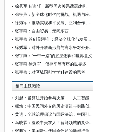
徐秀军 靳奇轩：新型周边关系话语建构与新时代中国周边外交实践路径
张宇燕：新全球化时代的挑战、机遇与应对之道
徐秀军：推动实现和平发展、互利合作、共同繁荣的世界现代化
张宇燕：自由贸易，无问东西
张宇燕 苏剑 邵宇佳：经济全球化与发展新质生产力
徐秀军：对外开放新形势与高水平对外开放体制机制建设
张宇燕：“一带一路”的底层逻辑和世界意义
张宇燕 徐秀军：倡导平等有序的世界多极化和普惠包容的经济全球化
张宇燕：对区域国别学学科建设的思考
相同主题阅读
刘越：当算法开始参与决策——人工智能重塑全球治理的底层逻辑
熊炜：中国民间外交的历史演进与实践创新
黄进：全球治理倡议与国际法治：中国引领全球治理变革的实践探索
马晓霖：漫谈中美在人工智能领域的复杂博弈
张腾军：美国新生代国会议员的涉华行为及其影响探析