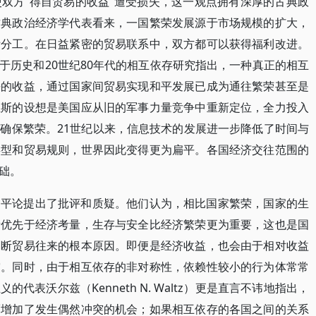
双方“得自贸易的收益”遭受损失，这一观点拥有深厚的古典政
古典政治经济学代表看来，一国繁荣发展源于市场规模的扩大，
际分工。在日益紧密的贸易联系中，双方都可以获得福利改进。
nce）基于历史和20世纪80年代的相互依存研究指出，一种真正的相互
平的收益，通过国家间贸易实现和平发展已成为通往繁荣甚至是
兰斯的设想是美国应从旧的军事力量竞争中重新定位，全力投入
确保繁荣。21世纪以来，信息技术的发展进一步降低了时间与
类型和贸易规则，世界因此变得更为扁平。各国经济交往范围的
础。
和平论提出了批评和质疑。他们认为，相比国家繁荣，国家的生
量优先于经济考量，生存与安全比经济繁荣更为重要，这也是国
中断贸易往来的根本原因。即便是经济收益，也会由于相对收益
突。同时，由于相互依存的非对称性，依赖性较小的行为体常常
表沃尔兹（Kenneth N. Waltz）更是直言不讳地指出，
而增加了发生偶然冲突的机会；如果相互依存的各国之间的关系