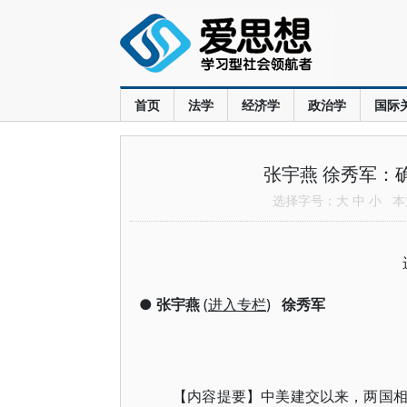
首页
法学
经济学
政治学
国际
张宇燕 徐秀军：
选择字号：
大
中
小
本文
●
张宇燕
(
进入专栏
)
徐秀军
【内容提要】中美建交以来，两国