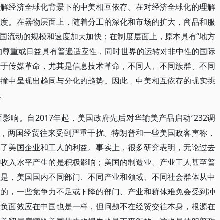
理解经济全球化背景下的中美相互依存。在对经济全球化的理解
维度。在器物层面上，随着分工的深化和市场的扩大，商品和服
国流动的规模和速度加大加快；在制度层面上，原本具有“地方
的尊重或日益具有普遍适应性，同时世界的运转对非中性的国际
助于传媒革命，尤其是信息技术革命，不同人、不同族群、不同
碰撞中呈现出趋同与分化的趋势。因此，中美相互依存的现实挑
。
响。自2017年起，美国政府先后对华输美产品启动“232调
摩擦，两国经贸往来受到严重干扰。特朗普和一些美国政客声称，
害了美国企业和工人的利益。事实上，很多研究表明，无论过去
和收入水平产生的是积极影响；美国的制造业、产业工人甚至普
但是，美国国内不同部门、不同产业和领域、不同社会群体从中
衡的，一些竞争力不足或下降的部门、产业和群体难免会受到冲
的负面效应在中国也是一样，但问题不在经贸交往本身，根源在