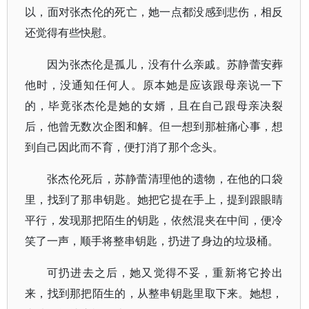
以，面对张杰伦的死亡，她一点都没感到悲伤，相反
还觉得有些快慰。
因为张杰伦是孤儿，没有什么亲戚。苏静蕾安葬
他时，没通知任何人。原本她是应该跟母亲说一下
的，毕竟张杰伦是她的女婿，且在自己跟母亲决裂
后，他曾无数次企图和解。但一想到那桩痛心事，想
到自己因此而不育，便打消了那个念头。
张杰伦死后，苏静蕾清理他的遗物，在他的口袋
里，找到了那串钥匙。她把它提在手上，提到跟眼睛
平行，发现那把陌生的钥匙，依然混夹在中间，便冷
笑了一声，顺手将整串钥匙，扔进了身边的垃圾桶。
可扔进去之后，她又觉得不妥，重新将它拎出
来，找到那把陌生的，从整串钥匙里取下来。她想，