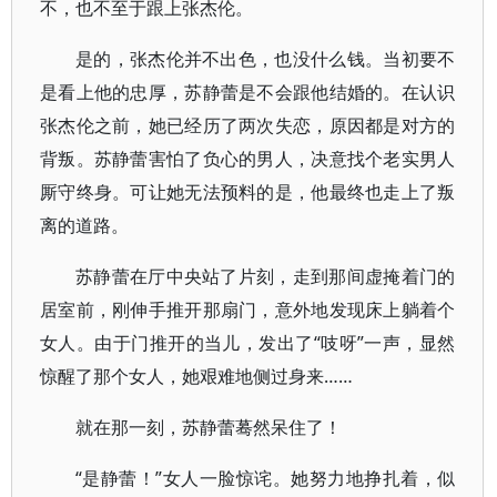
不，也不至于跟上张杰伦。
是的，张杰伦并不出色，也没什么钱。当初要不
是看上他的忠厚，苏静蕾是不会跟他结婚的。在认识
张杰伦之前，她已经历了两次失恋，原因都是对方的
背叛。苏静蕾害怕了负心的男人，决意找个老实男人
厮守终身。可让她无法预料的是，他最终也走上了叛
离的道路。
苏静蕾在厅中央站了片刻，走到那间虚掩着门的
居室前，刚伸手推开那扇门，意外地发现床上躺着个
女人。由于门推开的当儿，发出了“吱呀”一声，显然
惊醒了那个女人，她艰难地侧过身来……
就在那一刻，苏静蕾蓦然呆住了！
“是静蕾！”女人一脸惊诧。她努力地挣扎着，似