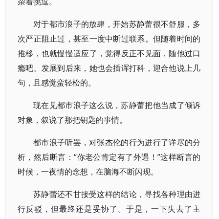
杂着挑逗。
对于都市浪子的放肆，开始苏静蕾很不舒服，多
次严正阻止过，甚至一度中断过联系。但随着时间的
推移，也就慢慢适应了，觉得反正不见面，随他过口
瘾吧。发展到后来，她也会插诨打科，迎合他说上几
句，且感觉蛮轻松的。
现在见都市浪子这么说，苏静蕾把他当成了倾诉
对象，叙说了那把钥匙的事情。
都市浪子听罢，对张杰伦的行为进行了详尽的分
析，然后断言：“你老公肯定有了外遇！”这样断言的
时候，一夜情的念想，在脑海不断闪现。
苏静蕾还不甘接受这样的结论，寻找各种理由进
行反驳，但最终还是妥协了。于是，一下失去了主