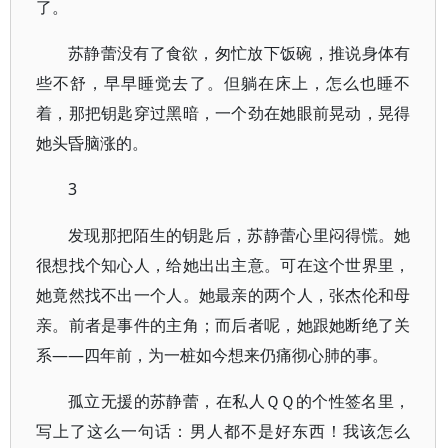
了。
苏静蕾没有了食欲，匆忙放下饭碗，推说身体有
些不舒，早早睡觉去了。但躺在床上，怎么也睡不
着，那把钥匙穿过黑暗，一个劲在她眼前晃动，晃得
她头昏脑涨的。
3
发现那把陌生的钥匙后，苏静蕾心里闷得慌。她
很想找个知心人，给她出出主意。可在这个世界里，
她竟然找不出一个人。她最亲的两个人，张杰伦和母
亲。前者是事件的主角；而后者呢，她跟她断绝了关
系——四年前，为一桩如今想来仍痛彻心肺的事。
孤立无援的苏静蕾，在私人ＱＱ的个性签名里，
写上了这么一句话：男人都不是好东西！我该怎么