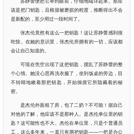
苏静蕾便把它举到眼前，仔细地端详起来。那应
该是把门钥匙，且根据被磨损的程度，推断得出不会
是新配的，至少用过一段时间了。
张杰伦竟然有这么一把钥匙！这让苏静蕾感到很
吃惊。在她的意识里，张杰伦所拥有的一切，应该都
会让自己知道的。
可现在凭空出现了这把钥匙，搅乱了苏静蕾的整
个心情。她没心思再洗衣服了，坐到饭桌的旁边，目
不转睛地瞅着那把钥匙，开始揣摸它所隐藏着的秘
密。
是杰伦外面租了房，包了二奶？不可能！据自己
对他的了解，他应该不是那种人。是杰伦单位里的钥
匙？这可能性也不大。杰伦在单位里，只是个普通员
工，这么多年来，一直只有两把钥匙——一把是办公