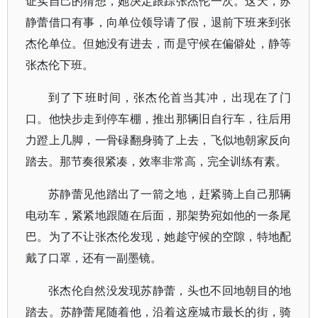
证实自己的猜想，她决定跟踪张杰伦一次。这天，苏
静蕾借口有事，向单位领导请了假，退前下班来到张
杰伦单位。但她没有进去，而是守候在偏僻处，静等
张杰伦下班。
到了下班时间，张杰伦首当其冲，出现在了门
口。他快步走到停车棚，推出那辆旧自行车，往后用
力蹬上几脚，一骨碌翻身骑了上去，飞似地朝家反向
踏去。那节奏很紧凑，效率非常高，完全训练有素。
苏静蕾见他踏出了一箭之地，赶紧骑上自己那辆
电动车，紧紧地跟随在后面，那架势宛如他的一条尾
巴。为了不让张杰伦发现，她趁守候的空隙，特地配
戴了口罩，还有一副墨镜。
张杰伦自然没发现苏静蕾，头也不回地朝目的地
踏去。苏静蕾尾随着他，沿着这座城市最长的街，骑