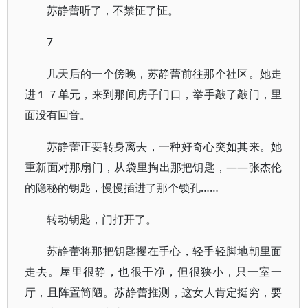
苏静蕾听了，不禁怔了怔。
7
几天后的一个傍晚，苏静蕾前往那个社区。她走
进１７单元，来到那间房子门口，举手敲了敲门，里
面没有回音。
苏静蕾正要转身离去，一种好奇心突如其来。她
重新面对那扇门，从袋里掏出那把钥匙，——张杰伦
的隐秘的钥匙，慢慢插进了那个锁孔……
转动钥匙，门打开了。
苏静蕾将那把钥匙攫在手心，轻手轻脚地朝里面
走去。屋里很静，也很干净，但很狭小，只一室一
厅，且阵置简陋。苏静蕾推测，这女人肯定挺穷，要