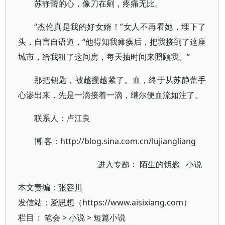
苏静蕾的心，像刀在剜，疼痛无比。
“杰伦真是我的好女婿！”女人不再看她，埋下了
头，自言自语道，“他得知我瘫痪后，把我接到了这座
城市，给我租了这间房，每天抽时间来照顾我。”
那把钥匙，被越攫越紧了。血，终于从苏静蕾手
心渗出来，先是一滴接着一滴，继尔便血流如注了。
联系人：卢江良
博 客：http://blog.sina.com.cn/lujiangliang
进入专题：
陌生的钥匙
小说
本文责编：
张容川
发信站：爱思想（https://www.aisixiang.com）
栏目：
笔会
>
小说
>
短篇小说