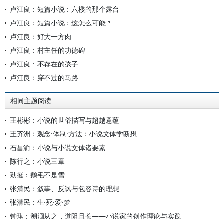
卢江良：短篇小说：六楼的那个露台
卢江良：短篇小说：这怎么可能？
卢江良：好大一方肉
卢江良：村主任的功德碑
卢江良：不存在的孩子
卢江良：穿不过的马路
相同主题阅读
王彬彬：小说的世俗描写与超越意蕴
王齐洲：观念·体制·方法：小说文体学断想
石昌渝：小说与小说文体诸要素
陈行之：小说三章
劲挺：鹅毛不是雪
张清民：叙事、反讽与包容诗的理想
张清民：生·死·爱·梦
钟琪：溯洄从之，道阻且长——小说家的创作理论与实践