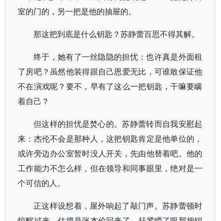
室的门的，另一把是他的抽屉的。
那这把到底是什么钥匙？苏静蕾百思不得其解。
终于，她有了一丝隐隐的担忧：也许真是外面租
了房吧？虽然他装得跟自己恩爱无比，可谁敢保证他
不在演戏呢？要不，早有了这么一把钥匙，干嘛要瞒
着自己？
但这样的担忧是焚心的。苏静蕾转而自我安慰起
来：杰伦不会是那种人，这把钥匙肯定是他单位的，
或许旁边办公室暂时没人开关，先由他替着吧。他的
工作能力不怎么样，但在领导和同事眼里，绝对是一
个可信的人。
正这样设想着，屋外响起了敲门声。苏静蕾顿时
惊醒过来，估摸是张杰伦回来了，赶紧瞟了眼那把钥