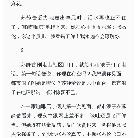
麻花。
苏静蕾乏力地走出单元时，泪水再也止不住
了，“啪嗒啪嗒”地掉下来。她在心里恨恨地骂：张杰
伦，你这个孤儿！我看错了你！我永远不会谅解你！
5
苏静蕾刚走出社区门口，就给都市浪子打了电
话。第一句话便说，你现在有空吗？我想跟你见面。
都市浪子问她是哪位？苏静蕾说是风中百合。都市浪
子在电话那端，顿时惊喜不已。
在一家咖啡店，俩人第一次见面。都市浪子在苏
静蕾看来，现实中跟网上差不多，谈吐还是吊而郎
当。但她没有丝毫反感，反而欣赏起来。觉得他比张
杰伦强多了，至少比张杰伦真实，不像张杰伦心口不