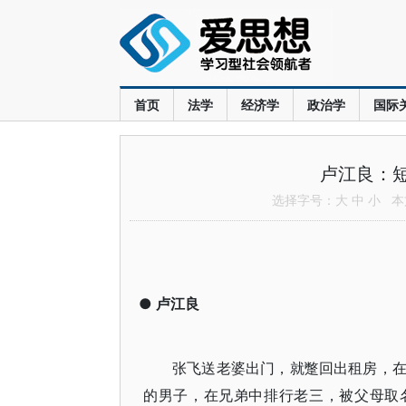
首页
法学
经济学
政治学
国际
卢江良：短
选择字号：
大
中
小
本文
●
卢江良
张飞送老婆出门，就蹩回出租房，
的男子，在兄弟中排行老三，被父母取