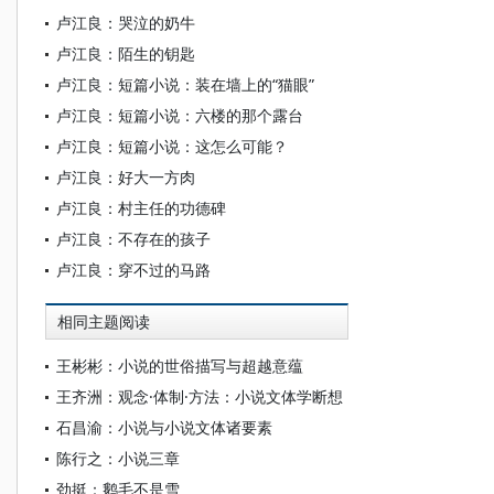
卢江良：哭泣的奶牛
卢江良：陌生的钥匙
卢江良：短篇小说：装在墙上的“猫眼”
卢江良：短篇小说：六楼的那个露台
卢江良：短篇小说：这怎么可能？
卢江良：好大一方肉
卢江良：村主任的功德碑
卢江良：不存在的孩子
卢江良：穿不过的马路
相同主题阅读
王彬彬：小说的世俗描写与超越意蕴
王齐洲：观念·体制·方法：小说文体学断想
石昌渝：小说与小说文体诸要素
陈行之：小说三章
劲挺：鹅毛不是雪