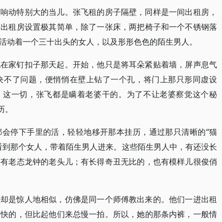
壁响动特别大的当儿。张飞租的房子隔壁，同样是一间出租房，
间出租房设置极其简单，除了一张床，两把椅子和一个不锈钢落
活动着一个三十出头的女人，以及形形色色的陌生男人。
他在家钉扣子那天起。开始，他只是将耳朵紧贴着墙，屏声息气
决不了问题，便悄悄在壁上钻了一个孔，将门上那只形同虚设
然，这一切，张飞都是瞒着老婆干的。为了不让老婆察觉这个秘
历。
都会停下手里的活，轻轻地移开那本挂历，通过那只清晰的“猫
看到那个女人，带着陌生男人进来。这些陌生男人中，有还没长
还有老态龙钟的老头儿；有长得奇丑无比的，也有模样儿很俊俏
止却是惊人地相似，仿佛是同一个师傅教出来的。他们一进出租
够快的，但比起他们来总慢一拍。所以，她的那条内裤，一般情