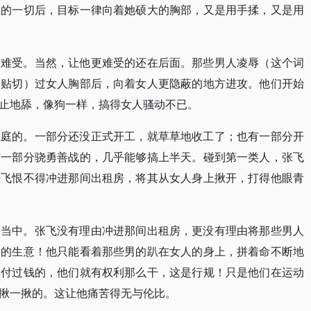
上的一切后，目标一律向着她硕大的胸部，又是用手揉，又是用
别难受。当然，让他更难受的还在后面。那些男人凌辱（这个词
最贴切）过女人胸部后，向着女人更隐蔽的地方进攻。他们开始
止地舔，像狗一样，搞得女人骚动不已。
径庭的。一部分还没正式开工，就草草地收工了；也有一部分开
有一部分骁勇善战的，几乎能够搞上半天。碰到第一类人，张飞
张飞恨不得冲进那间出租房，将其从女人身上揪开，打得他眼青
象当中。张飞没有理由冲进那间出租房，更没有理由将那些男人
人的生意！他只能看着那些男的趴在女人的身上，拼着命不断地
是付过钱的，他们就有权利那么干，这是行规！只是他们在运动
揪一揪的。这让他痛苦得无与伦比。