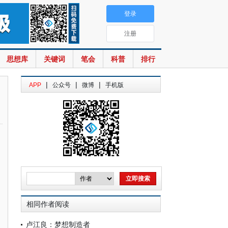
登录
注册
思想库
关键词
笔会
科普
排行
|
|
|
APP
公众号
微博
手机版
相同作者阅读
卢江良：梦想制造者