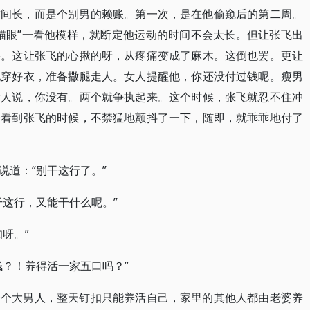
时间长，而是个别男的赖账。第一次，是在他偷窥后的第二周。
猫眼”一看他模样，就断定他运动的时间不会太长。但让张飞出
半。这让张飞的心揪的呀，从疼痛变成了麻木。这倒也罢。更让
地穿好衣，准备撒腿走人。女人提醒他，你还没付过钱呢。瘦男
女人说，你没有。两个就争执起来。这个时候，张飞就忍不住冲
一看到张飞的时候，不禁猛地颤抖了一下，随即，就乖乖地付了
说道：“别干这行了。”
干这行，又能干什么呢。”
呀。”
钱？！养得活一家五口吗？”
一个大男人，整天钉扣只能养活自己，家里的其他人都由老婆养