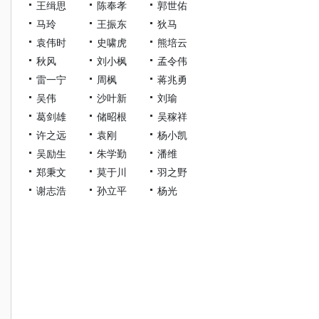
王缉思
陈奉孝
郭世佑
马玲
王振东
狄马
袁伟时
史啸虎
熊培云
秋风
刘小枫
孟令伟
雷一宁
周枫
蒋兆勇
吴伟
沙叶新
刘瑜
葛剑雄
储昭根
吴稼祥
许之远
袁刚
杨小凯
吴励生
朱学勤
潘维
郑秉文
莫于川
羽之野
谢志浩
孙立平
杨光