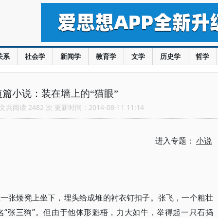
关系
社会学
新闻学
教育学
文学
历史学
哲学
篇小说：装在墙上的“猫眼”
共阅读 2482 次 更新时间：2014-08-11 11:14
进入专题：
小说
在一张矮凳上坐下，埋头给成堆的衬衣钉扣子。张飞，一个粗壮
名“张三狗”。但由于他体形魁梧，力大如牛，举得起一只石捣