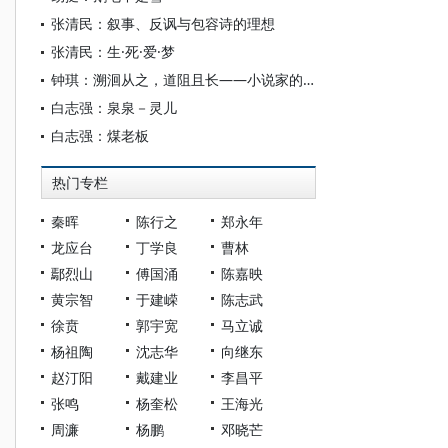
张清民：叙事、反讽与包容诗的理想
张清民：生·死·爱·梦
钟琪：溯洄从之，道阻且长——小说家的创作理论与实践
白志强：泉泉－灵儿
白志强：煤老板
热门专栏
秦晖
陈行之
郑永年
龙应台
丁学良
曹林
鄢烈山
傅国涌
陈嘉映
黄宗智
于建嵘
陈志武
徐贲
郭宇宽
马立诚
杨祖陶
沈志华
向继东
赵汀阳
戴建业
李昌平
张鸣
杨奎松
王海光
周濂
杨鹏
邓晓芒