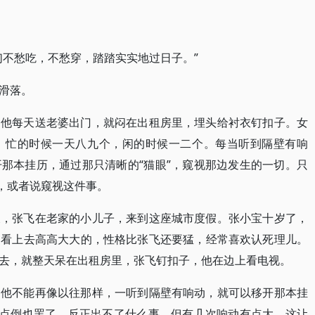
们不愁吃，不愁穿，踏踏实实地过日子。”
滑落。
。他每天送老婆出门，就闷在出租房里，埋头给衬衣钉扣子。女
，忙的时候一天八九个，闲的时候一二个。每当听到隔壁有响
那本挂历，通过那只清晰的“猫眼”，窥视那边发生的一切。只
”，或者说窥视这件事。
假，张飞在老家的小儿子，来到这座城市度假。张小宝十岁了，
，看上去高高大大的，性格比张飞还要猛，经常喜欢认死理儿。
去，就整天呆在出租房里，张飞钉扣子，他在边上看电视。
。他不能再像以往那样，一听到隔壁有响动，就可以移开那本挂
小点倒也罢了，反正出不了什么事。但有几次响动有点大，这让