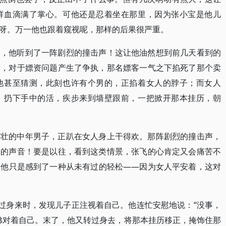
鲜血滴满了掌心。可他还是忍着坐在那里，因为张小宝是他儿
呀。万一他也跟着窥视呢，那样的后果很严重。
了，他听到了一阵剧烈的撞击声！这让他油然想到前几天看到的
后，对于嫖资问题产生了争执，那名嫖客一气之下掐死了那个卖
他甚至猜测，此刻也许有个男的，正掐着女人的脖子；而女人
，扔下手中的活，疾步来到墙壁跟前，一把掀开那本挂历，朝
健壮的中年男子，正趴在女人身上干得欢。那阵剧烈的撞击声，
出的声音！要是以往，看到这类情景，张飞的心肯定又会痛苦不
，他只是感到了一种从未有过的轻松——因为女人平安着，这对
回过身来时，发现儿子正注视着自己。他连忙安慰地说：“没事，
佛对着自己。末了，他又转过身去，将那本挂历移正，掩饰住那