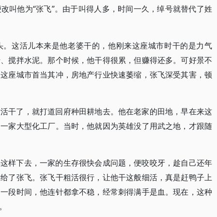
改叫他为“张飞”。由于叫得人多，时间一久，绰号就替代了姓
头。这活儿本来是他老婆干的，他刚来这座城市时干的是力气
砖、搅拌水泥。那个时候，他干得很累，但赚得还多。可好景不
，这座城市首当其冲，房地产行业快速萎缩，张飞深受其害，顿
没活干了，就打道回府种田耕地去。他在老家的田地，早在来这
了一家大型化工厂。当时，他就因为英雄没了用武之地，才跟随
再这样下去，一家的生存很快会成问题，便咬咬牙，趁自己还年
交给了张飞。张飞干粗活很行，让他干这般细活，真是赶鸭子上
初一段时间，他连针都拿不稳，经常刺得满手是血。现在，这种
。