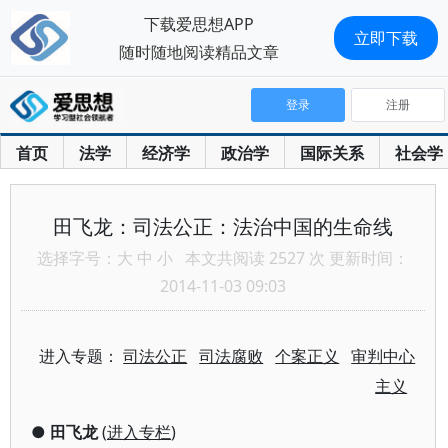
下载爱思想APP
立即下载
随时随地阅读精品文章
登录
注册
首页
法学
经济学
政治学
国际关系
社会学
田飞龙：司法公正：法治中国的生命线
选择字号：
大
中
小
本文共阅读 2527 次 更新时间：
2014-11-03 09:03
进入专题：
司法公正
司法腐败
个案正义
审判中心
主义
●
田飞龙
(
进入专栏
)