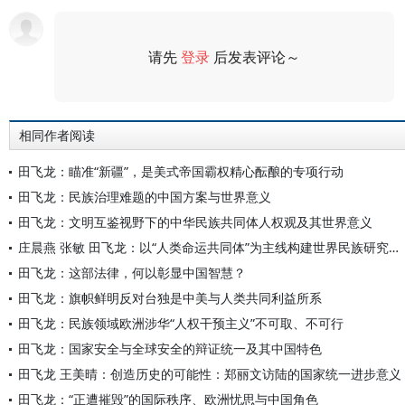
请先
登录
后发表评论～
评论
相同作者阅读
田飞龙：瞄准“新疆”，是美式帝国霸权精心酝酿的专项行动
田飞龙：民族治理难题的中国方案与世界意义
田飞龙：文明互鉴视野下的中华民族共同体人权观及其世界意义
庄晨燕 张敏 田飞龙：以“人类命运共同体”为主线构建世界民族研究自主知识体系
田飞龙：这部法律，何以彰显中国智慧？
田飞龙：旗帜鲜明反对台独是中美与人类共同利益所系
田飞龙：民族领域欧洲涉华“人权干预主义”不可取、不可行
田飞龙：国家安全与全球安全的辩证统一及其中国特色
田飞龙 王美晴：创造历史的可能性：郑丽文访陆的国家统一进步意义
田飞龙：“正遭摧毁”的国际秩序、欧洲忧思与中国角色