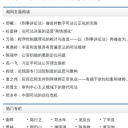
相同主题阅读
郑曦：《刑事诉讼法》修改对数字司法公正化的完善
杜宴林：论司法决策的适度“再情感化”
万旭：程序性制裁理论的检讨与改造——以《刑事诉
蒋惠岭：丰富和发展具有普遍意义的司法规律
陈瑞华：公安职能的重新定位问题
高一飞：习近平司法公开理念探析
程琥：论我国专门法院制度的反思与重构
童之伟：应容忍和支持刑辩律师正常执业——有感于张扣扣案
郑显文：审判中心主义视域下的唐代司法
郑永年：中国司法的信任危机
热门专栏
秦晖
陈行之
郑永年
龙应台
丁学良
曹林
鄢烈山
傅国涌
陈嘉映
黄宗智