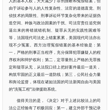
人的基本人权，大大减少了罪刑擅断和冤假错案，但
由于诉讼参与人的人性复杂性、法官的道德直觉、刑
侦技术的局限性、刑事诉讼环节复杂化带来的证据伪
造空间、种族与政治因素的干扰、司法官责任追究倒
逼出来的将错就错机制、疑罪从无的实践性困难等
等，法国现代司法史上错案累累，美国现代司法亦出
现不少冤案。西方治理冤假错案的基本经验是：第
一，严格的刑事正当程序，充分保障犯罪嫌疑人的程
序权利和辩护权利；第二，定罪量刑上严格的无罪推
定和疑罪从无，从法院口径上把好案件最后一道关，
构筑牢固的正义最后一道防线；第三，公民社会力量
和舆论监督，体现在诸如法国的司法新闻自由与美国
的“洗冤工程”法律援助系统。
值得关注的是，《决定》对于上述比较法上的司
法公正经验有了积极回应：第一，建立外部干预记录