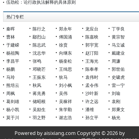
伍劲松：论行政执法解释的具体原则
热门专栏
秦晖
陈行之
郑永年
龙应台
丁学良
曹林
鄢烈山
傅国涌
陈嘉映
黄宗智
于建嵘
陈志武
徐贲
郭宇宽
马立诚
杨祖陶
沈志华
向继东
赵汀阳
戴建业
李昌平
张鸣
杨奎松
王海光
周濂
杨鹏
邓晓芒
王缉思
陈奉孝
郭世佑
马玲
王振东
狄马
袁伟时
史啸虎
熊培云
秋风
刘小枫
孟令伟
雷一宁
周枫
蒋兆勇
吴伟
沙叶新
刘瑜
葛剑雄
储昭根
吴稼祥
许之远
袁刚
杨小凯
吴励生
朱学勤
潘维
郑秉文
莫于川
羽之野
谢志浩
孙立平
杨光
Powered by aisixiang.com Copyright © 2026 by