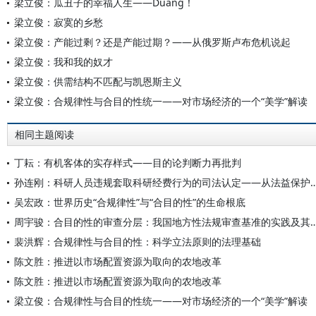
梁立俊：瓜丑子的幸福人生——Duang！
梁立俊：寂寞的乡愁
梁立俊：产能过剩？还是产能过期？——从俄罗斯卢布危机说起
梁立俊：我和我的奴才
梁立俊：供需结构不匹配与凯恩斯主义
梁立俊：合规律性与合目的性统一——对市场经济的一个“美学”解读
相同主题阅读
丁耘：有机客体的实存样式——目的论判断力再批判
孙连刚：科研人员违规套取科研经费行为的司法认定—
吴宏政：世界历史“合规律性”与“合目的性”的生命根底
周宇骏：合目的性的审查分层：我国地方性法规审查
裴洪辉：合规律性与合目的性：科学立法原则的法理基础
陈文胜：推进以市场配置资源为取向的农地改革
陈文胜：推进以市场配置资源为取向的农地改革
梁立俊：合规律性与合目的性统一——对市场经济的一个“美学”解读