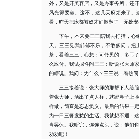
外，又是开美容店，又是办事务所，还
风光得要命。这不，这几天麻烦来了。
看，昨天把床都被奴才们掀翻了，无处安
下午，本来要三三陪我去打猎，心
天。三三见我郁郁不乐，不敢多问，把
茶，看着三三，心想：可怜见的，多亏
么应付。我试探性问三三：听说张大师
的瞎说。我问：为什么？三三说：看热闹
三三接着说：张大师的那帮下人给
着张大师，活出了点人样，就蹬鼻子上
样做，简直是忘恩负义。最后的结果一
为一日三餐发愁的生活。我就想不通：
肯罢休。我听完，连连点头，说：他们
劝劝吧！