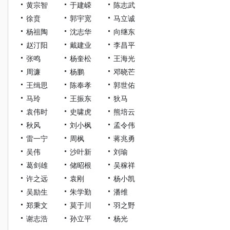
黄宗智
于建嵘
陈志武
徐贲
郭宇宽
马立诚
杨祖陶
沈志华
向继东
赵汀阳
戴建业
李昌平
张鸣
杨奎松
王海光
周濂
杨鹏
邓晓芒
王缉思
陈奉孝
郭世佑
马玲
王振东
狄马
袁伟时
史啸虎
熊培云
秋风
刘小枫
孟令伟
雷一宁
周枫
蒋兆勇
吴伟
沙叶新
刘瑜
葛剑雄
储昭根
吴稼祥
许之远
袁刚
杨小凯
吴励生
朱学勤
潘维
郑秉文
莫于川
羽之野
谢志浩
孙立平
杨光