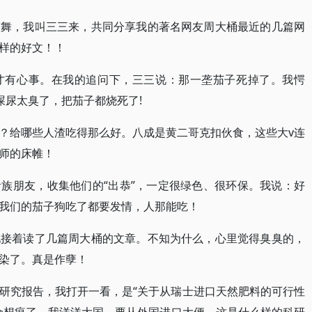
鼓舞，我叫三三来，共同分享我的著名网友周大桶最近的几篇网
样的好文！！
才有心事。在我的追问下，三三说：那一垄茄子死掉了。我愕
屎尿太臭了，把茄子都烧死了!
？给哪些人渣吃得那么好。八成是黄二哥克扣伙食，这些大v连
师的床帷！
族朋友，收集他们的“出恭”，一定很绿色、很环保。我说：好
我们的茄子狗吃了都要发情，人那能吃！
地接着读了几篇周大桶的文章。不知为什么，心里觉得臭臭的，
染了。真是作孽！
研究报告，我打开一看，是“关于从瑞士进口天然肥料的可行性