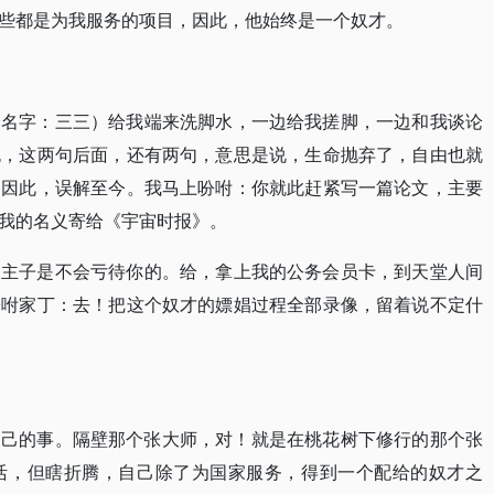
些都是为我服务的项目，因此，他始终是一个奴才。
个名字：三三）给我端来洗脚水，一边给我搓脚，一边和我谈论
抛，这两句后面，还有两句，意思是说，生命抛弃了，自由也就
，因此，误解至今。我马上吩咐：你就此赶紧写一篇论文，主要
我的名义寄给《宇宙时报》。
：主子是不会亏待你的。给，拿上我的公务会员卡，到天堂人间
吩咐家丁：去！把这个奴才的嫖娼过程全部录像，留着说不定什
自己的事。隔壁那个张大师，对！就是在桃花树下修行的那个张
活，但瞎折腾，自己除了为国家服务，得到一个配给的奴才之