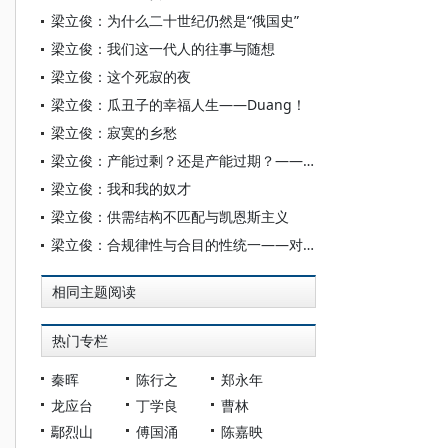
梁立俊：为什么二十世纪仍然是“俄国史”
梁立俊：我们这一代人的往事与随想
梁立俊：这个死寂的夜
梁立俊：瓜丑子的幸福人生——Duang！
梁立俊：寂寞的乡愁
梁立俊：产能过剩？还是产能过期？——从俄罗斯卢布危机说起
梁立俊：我和我的奴才
梁立俊：供需结构不匹配与凯恩斯主义
梁立俊：合规律性与合目的性统一——对市场经济的一个“美学”解读
相同主题阅读
热门专栏
秦晖
陈行之
郑永年
龙应台
丁学良
曹林
鄢烈山
傅国涌
陈嘉映