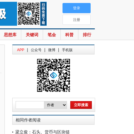
登录
注册
思想库
关键词
笔会
科普
排行
|
|
|
APP
公众号
微博
手机版
相同作者阅读
梁立俊：石头、货币与区块链