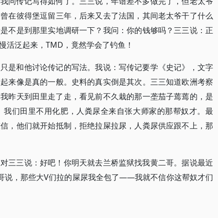
。我问传记写得如何了。三三说，年谱差不多做完了，但老太爷
爷曾在彼得堡逗留三年，后来又去了法国，其间老太爷干了什么
看是不是到那里实地调研一下？我问：你的钱够吗？三三说：正
慢活泛起来，TMD，竟然学会了钓鱼！
。只是和他讨论传记的写法。我说：写传记要学《史记》，文字
读起来像是真的一般。史料的真实倒是其次。三三知道欧洲考察
：我昨天到田里走了走，看见前不久栽的那一垄茄子蔫蔫的，是
，我们田里不用化肥，人粪尿全来自张大师家的那帮奴才。最
慰信，他们就开始抵制，拒绝拉屎拉尿，人粪尿供应跟不上，那
，对三三说：好吧！你明天就去兰桥监狱找我黄二哥。据说最近
哥说，那些大V们拉的屎尿我全包了——我就不信你这帮奴才们