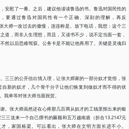
信，安慰了一番。之后，建议他读读鲁迅的书。鲁迅对国民性的
的，要通过鲁迅对国民性有一个正确、深刻的理解，再反
道。张大师一改过去的傲慢，连连称是。放下电话，我想：这个三
财之道，而非人生理想，而且，又读书不少，说不定当面一套，
，不然以后恐难驾驭。公务卡是不能让他再用了。关键是灵魂归
好。三三的公开信出情入理，让张大师家的一部分奴才觉悟，张
过自新的奴才，几个骨干分子让他们恢复到做奴才而不得的状
。我单等对张大师当面祝贺。
感谢。张大师虽然还在心疼那几百两从奴才的工钱里抠出来的银
三送来一个自己撰书的匾额和五万越南盾（折合13.2147元
之才，家国栋梁。可以看出，张大师在文明方面长进不小。