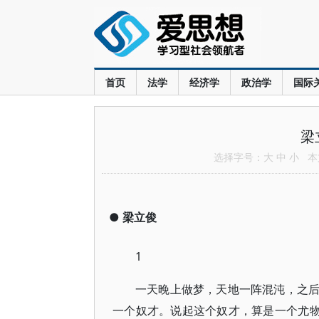
首页
法学
经济学
政治学
国际
梁
选择字号：
大
中
小
本文
●
梁立俊
1
一天晚上做梦，天地一阵混沌，之
一个奴才。说起这个奴才，算是一个尤物