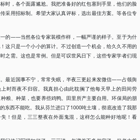
评标时，各个面露尴尬。我把准备好的红包塞到手里，他们的脸
立传采用招标制。希望大家认真评标，选出最佳方案。等各位专
唯一的——当然各位专家装模作样，一幅严谨的样子。至于为什
吧！这只是一个小小的算计。不过创造一个机会，给久久不用的
不时之需。这也是常例。但是可叹世风日下，这些专家学者们现
摩。最近国事不宁，常常失眠，半夜三更起来发微信——占领舆
晚上时而夜不归宿。我真担心由此耽搁了他每天早上的田间劳
三种粮、种菜，也要养些鸡鸭。田里所产主要自用。环保局的朋
的东西不能吃。我从芬兰进口了1000吨土壤，彻底改造了我那
一失！但是，三三整夜在外面鬼混，这样怎么能种好地呢！看