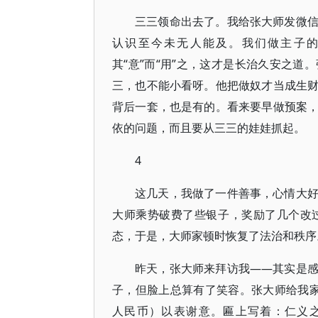
三三领命出去了。我给张大师发微
认识至今未无人能及。我们做主子
其“意”而“用”之，这才是长治久安之
三，也不能小看呀。他把做奴才当成生
背后一套，也是有的。看来要早做预案
依的问题，而且要从三三的娃娃抓起。
4
这几天，我做了一件善事，心情大
大师乘势破费了些银子，奖励了几个改
态，于是，大师家顿时恢复了法治和秩序
昨天，张大师来拜访我——其实是
子，但脸上总算有了笑容。张大师给我家三
人民币）以表谢意。匾上写着：仁义