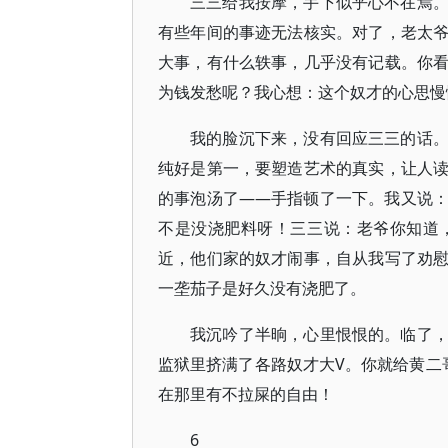
三三给我按摩，手下似乎心不在焉
有些年间的事迹无法核实。对了，老太
大事，有什么轶事，几乎没有记载。你
为钱发愁呢？我心想：这个奴才的心思慢
我的脸沉下来，没有回应三三的话
纯好是第一，要塑造艺术的真实，让人
的事泡汤了——手指顿了一下。我又说
不是没浇肥料呀！三三说：老爷你知道
近，他们家的奴才闹事，自从我写了劝
一垄茄子是好久没有浇肥了。
我沉吟了半晌，心里恨恨的。临了
监狱里挤满了各路奴才大V。你就给黄二
在那里有不拉屎的自由！
6