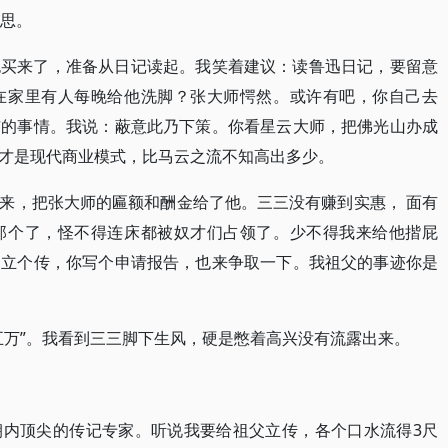
意思。
也买来了，准备从日记读起。我笑着建议：读鲁迅日记，要留意
在家里有人每晚给他洗脚？张大师愕然。或许有吧，你自己去
市的事情。我说：蔽意此乃下策。你看星云大师，把佛光山办成
才是现代商业模式，比马云之流不知高出多少。
来，把张大师的匾额和酬金给了他。三三没有赚到实惠， 面有
那个了，怪不得连床都被奴才们占领了。少不得我来给他揩屁
父立个传，你写个申请报告，也来争取一下。我祖父的事迹你是
五万”。我看到三三脚下生风，硬是憋着高兴没有流露出来。
朝内顶尖的传记专家。听说我要给祖父立传，各个口水流得3尺