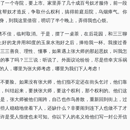
开了一个寺院，要上市。家里弄了几十成百号奴才服侍，前一段
这帮奴才造反，争取什么权利，搞得前庭后院，乌烟瘴气。你
身，到我这里借宿，唠叨了半个晚上，弄得我也心烦。
绪不佳，临时取消。于是，摆了一桌茶，在后花园，和三三聊
上好的龙井用80度的玉泉水泡好之后，捧给我一杯。我接过香
了三三善良、理性、懂事，如果遇上张大师的那起恶奴，叫我怎
家的事了吗？三三说：听说了。外面议论纷纷，尽是些幸灾乐祸
的人，哪里为张大师考虑，哪里为我们下人考虑！
脸不要脸。如果没有张大师，他们指不定还在街头乞讨，他们靠
脸，纠结起来，要挟张大师，要这个权利，那个权利的。他们这
定是，张大师被他们闹跨，自己也作鸟兽散，重新回到街上，过
这些人稳稳地坐着下人，还缺什么？非要闹到连下人也做不了才
也许是受人指使也未可知。你以下人的名义给他们写一封公开信