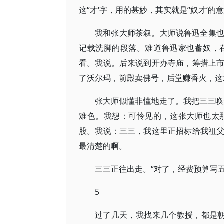
这“才‘字，用的甚妙，其实就是“奴才‘的
我和张大师茶叙。大师说鲁迅全集
记载洗脚的段落。难道鲁迅家也蓄奴，
看。我说。后来说到开办寺庙，筹措上
了沃尔玛，前殿卖佛号，后堂赚香火，这
张大师似懂非懂地走了。我把三三唤
难色。我想：可怜见的，这张大师也太
股。我说：三三，我这里正招标给我祖
最清楚的啊。
三三正往出走。“对了，经费预算写
5
过了几天，我找来几个教授，都是