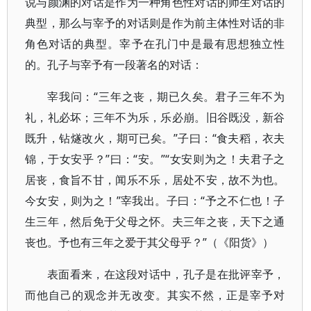
说与颜渊的对话是作为一种角色性对话的师生对话的
典型，那么与宰予的对话则是作为前主体性对话的非
角色对话的典型。宰予在孔门中是最有思想独立性
的。孔子与宰予有一段著名的对话：
宰我问：“三年之丧，期已久矣。君子三年不为
礼，礼必坏；三年不为乐，乐必崩。旧谷既没，新谷
既升，钻燧改火，期可已矣。”子曰：“食夫稻，衣夫
锦，于女安乎？”曰：“安。”“女安则为之！夫君子之
居丧，食旨不甘，闻乐不乐，居处不安，故不为也。
今女安，则为之！”宰我出。子曰：“予之不仁也！子
生三年，然后免于父母之怀。夫三年之丧，天下之通
丧也。予也有三年之爱于其父母乎？”（《阳货》）
表面看来，在这段对话中，孔子是在批评宰予，
而他自己的观念并无改变。其实不然，正是宰予对