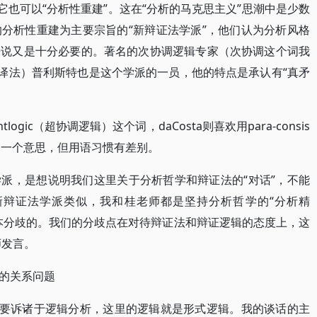
它也可以“分析性重建”。这在“分析的马克思主义”思潮中是少数
分析性重建为主要宗旨的“新辩证法学派”，他们认为分析风格
来说又是十分必要的。著名的次协调逻辑专家（次协调这个词我
的译法）普利斯特也是这个学派的一员，他的特点是承认有“真矛
ntlogic（超协调逻辑）这个词，daCosta则喜欢用para-consis
），同一个意思，但用语习惯有差别。
派，是想说明我们这里关于分析哲学和辩证法的“对话”，不能
新辩证法学派类似，我和桂老师都是坚持分析哲学的“分析精
本分歧的。我们的分歧点在对待辩证法和辩证逻辑的态度上，这
师发言。
的关系问题
是要诉诸于逻辑分析，这里的逻辑就是形式逻辑。我的谈话的主