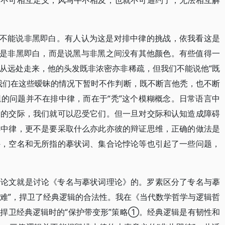
然不可相互定义，风马牛不相及，也就不可通约了，无法相互解
，不能说非黑即白。有人认为这是对排中律的挑战，依我看这是
不是非黑即白，而是说黑与非黑之间没有其他颜色。有些值得一
从远处走来，他的头发既非浓密亦非稀疏，但我们不能说他“既
我们在这些暧昧的情况下暂时不作判断，既不断言他秃，也不断
的问题并不在排中律，而在于“秃”这个模糊概念。日常语言中
常的交际，我们就可以忍受它们。但一旦对交际和认知造成障碍
排中律，更不是要采取什么亦此亦彼的辩证思维，正确的做法是
外，空名和无所指的摹状词、集合论悖论等也引起了一些问题，
士论文就是讨论《专名与摹状词理论》的。罗素区分了专名与摹
疑难”，捍卫了经典逻辑的合法性。我在《当代数学哲学与逻辑哲
捍卫经典逻辑时的“保护带变形”策略①。经典逻辑是有韧性和