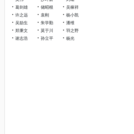
葛剑雄
储昭根
吴稼祥
许之远
袁刚
杨小凯
吴励生
朱学勤
潘维
郑秉文
莫于川
羽之野
谢志浩
孙立平
杨光