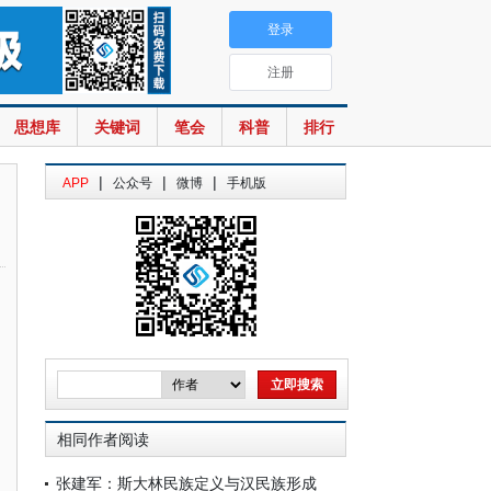
登录
注册
思想库
关键词
笔会
科普
排行
|
|
|
APP
公众号
微博
手机版
相同作者阅读
张建军：斯大林民族定义与汉民族形成