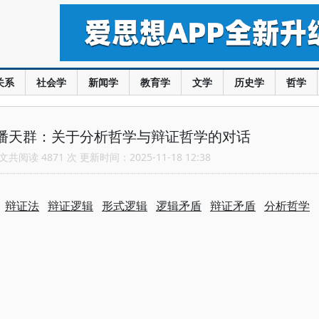
关系
社会学
新闻学
教育学
文学
历史学
哲学
 潘天群：关于分析哲学与辩证哲学的对话
共阅读 4871 次 更新时间：2025-11-18 12:38
：
辩证法
辩证逻辑
形式逻辑
逻辑矛盾
辩证矛盾
分析哲学