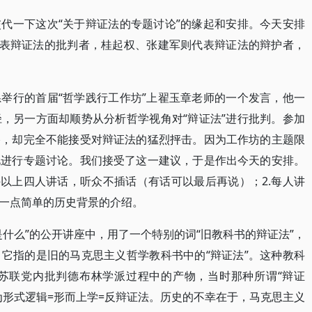
代一下这次“关于辩证法的专题讨论”的缘起和安排。今天安排
代表辩证法的批判者，桂起权、张建军则代表辩证法的辩护者，
。
举行的首届“哲学践行工作坊”上翟玉章老师的一个发言，他一
，另一方面却顺势从分析哲学视角对“辩证法”进行批判。参加
格，却完全不能接受对辩证法的猛烈抨击。因为工作坊的主题限
此进行专题讨论。我们接受了这一建议，于是作出今天的安排。
许以上四人讲话，听众不插话（有话可以最后再说）；2.每人讲
一点简单的历史背景的介绍。
什么”的公开讲座中，用了一个特别的词“旧教科书的辩证法”，
它指的是旧的马克思主义哲学教科书中的“辩证法”。这种教科
是苏联党内批判德布林学派过程中的产物，当时那种所谓“辩证
为形式逻辑=形而上学=反辩证法。历史的不幸在于，马克思主义