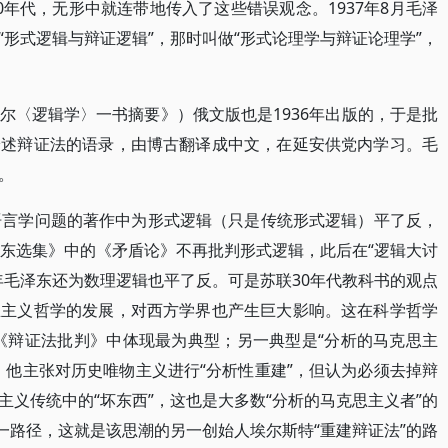
年代，无形中就连带地传入了这些错误观念。1937年8月毛泽
形式逻辑与辩证逻辑”，那时叫做“形式论理学与辩证论理学”，
尔〈逻辑学〉一书摘要》）俄文版也是1936年出版的，于是批
论述辩证法的语录，由博古翻译成中文，在延安供党内学习。毛
。
语言学问题的著作中为形式逻辑（只是传统形式逻辑）平了反，
泽东选集》中的《矛盾论》不再批判形式逻辑，此后在“逻辑大讨
56年毛泽东还为数理逻辑也平了反。可是苏联30年代教科书的观点
思主义哲学的发展，对西方学界也产生巨大影响。这在科学哲学
《辩证法批判》中体现最为典型；另一典型是“分析的马克思主
，他主张对历史唯物主义进行“分析性重建”，但认为必须去掉辩
义传统中的“坏东西”，这也是大多数“分析的马克思主义者”的
一路径，这就是该思潮的另一创始人埃尔斯特“重建辩证法”的路