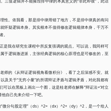
。三值逻辑并不能摧毁排中律的本真意义的“非此即彼”，此话
合理性。依我看，那是排中律用错了地方，不是排中律真的有问
动就怀疑逻辑本身。其实根本不值得修改逻辑规律本身，千万不
者。
也正是我在研究生课程中所反复强调的观点。可以说，我同样可
则属于逻辑激进派，主张经典逻辑的核心原理也是可修改的，至
桂老师的《从辩证逻辑视角看微积分》，看了之后深感不安。就
以及关于“无穷小量”的所谓辩证矛盾与逻辑矛盾，对此我都有
们可以在黑板上画出一个图，这是桂老师在解释“辩证法=‘对立
请他自己先来介绍一下吧。
分勾股定理”（ds）^2=（dx）^2+（dy）^2，是一个给人