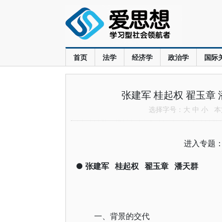
首页
法学
经济学
政治学
国际
张建军 桂起权 翟玉章
选择字号：
大
中
小
本文
进入专题
●
张建军
桂起权
翟玉章
潘天群
一、背景的交代