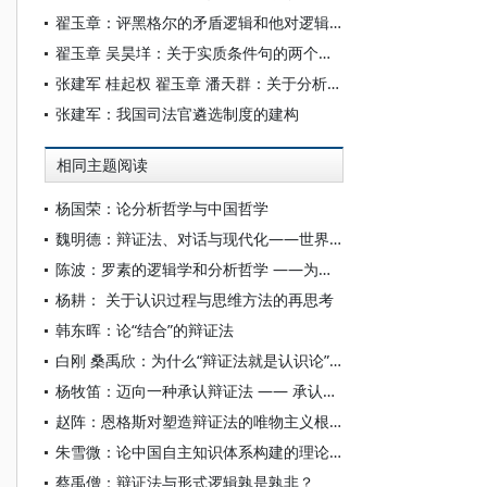
翟玉章：评黑格尔的矛盾逻辑和他对逻辑基本规律的误解
翟玉章 吴昊垟：关于实质条件句的两个问题
张建军 桂起权 翟玉章 潘天群：关于分析哲学与辩证哲学的对话
张建军：我国司法官遴选制度的建构
相同主题阅读
杨国荣：论分析哲学与中国哲学
魏明德：辩证法、对话与现代化——世界哲学语境中的中国哲学
陈波：罗素的逻辑学和分析哲学 ——为纪念罗素访华一百周年而作
杨耕： 关于认识过程与思维方法的再思考
韩东晖：论“结合”的辩证法
白刚 桑禹欣：为什么“辩证法就是认识论”？
杨牧笛：迈向一种承认辩证法 —— 承认理论在批评中的演进
赵阵：恩格斯对塑造辩证法的唯物主义根基的原创性贡献
朱雪微：论中国自主知识体系构建的理论思维方式
蔡禹僧：辩证法与形式逻辑孰是孰非？