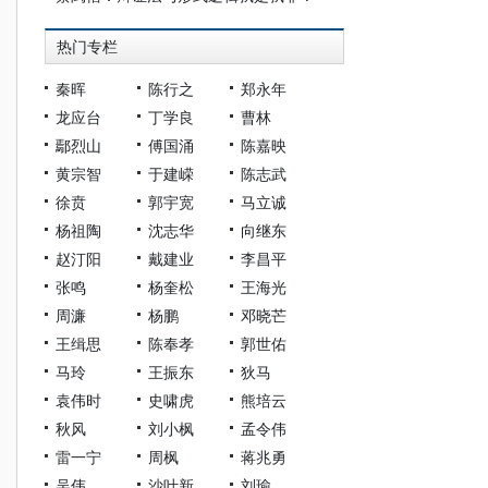
热门专栏
秦晖
陈行之
郑永年
龙应台
丁学良
曹林
鄢烈山
傅国涌
陈嘉映
黄宗智
于建嵘
陈志武
徐贲
郭宇宽
马立诚
杨祖陶
沈志华
向继东
赵汀阳
戴建业
李昌平
张鸣
杨奎松
王海光
周濂
杨鹏
邓晓芒
王缉思
陈奉孝
郭世佑
马玲
王振东
狄马
袁伟时
史啸虎
熊培云
秋风
刘小枫
孟令伟
雷一宁
周枫
蒋兆勇
吴伟
沙叶新
刘瑜