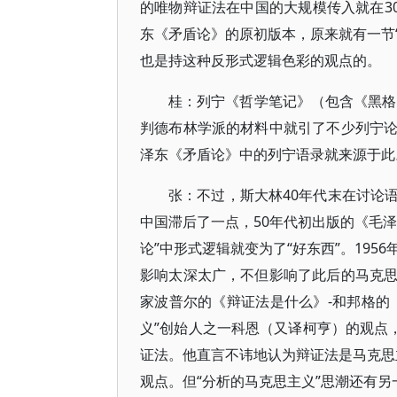
的唯物辩证法在中国的大规模传入就在30
东《矛盾论》的原初版本，原来就有一节“
也是持这种反形式逻辑色彩的观点的。
桂：列宁《哲学笔记》（包含《黑格
判德布林学派的材料中就引了不少列宁
泽东《矛盾论》中的列宁语录就来源于此
张：不过，斯大林40年代末在讨论
中国滞后了一点，50年代初出版的《毛
论”中形式逻辑就变为了“好东西”。19
影响太深太广，不但影响了此后的马克
家波普尔的《辩证法是什么》-和邦格的
义”创始人之一科恩（又译柯亨）的观点
证法。他直言不讳地认为辩证法是马克思主
观点。但“分析的马克思主义”思潮还有另