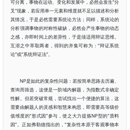
可分离，事物在运动、变化和发展中，必然会发生“分
叉”现象，若应用单一元素和维度就不足以描述和分析
其情况，于是必然需要系统论方法；同样，系统论的
分析强调事物的对称性破缺，必然会产生事物的动态
之感，亦即时间上的差异性，于是须适用辩证思维。
互溶之中萃取两者，得到的并集可称为：“辩证系统
论”或“系统辩证法”。
NP是如此的复杂性问题：若按简单思路去历遍、
查询而筛选，这便是一阶域内解题，为指数式非确定
性解。但若突破常规，尝试找出一个便捷的算法，这
需要由解题人的灵感和智慧来构思，即需要高等级价
值维度的“形式因”参与，使之大力提炼NP型的“质料
因”。正如弗勒德指出的，“复杂性本原于客观事物本