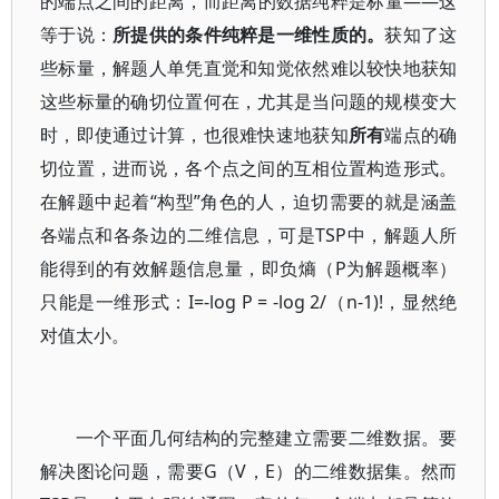
的端点之间的距离，而距离的数据纯粹是标量——这
等于说：
所提供的条件纯粹是一维性质的。
获知了这
些标量，解题人单凭直觉和知觉依然难以较快地获知
这些标量的确切位置何在，尤其是当问题的规模变大
时，即使通过计算，也很难快速地获知
所有
端点的确
切位置，进而说，各个点之间的互相位置构造形式。
在解题中起着“构型”角色的人，迫切需要的就是涵盖
各端点和各条边的二维信息，可是TSP中，解题人所
能得到的有效解题信息量，即负熵（P为解题概率）
只能是一维形式：I=-log P = -log 2/（n-1)!，显然绝
对值太小。
一个平面几何结构的完整建立需要二维数据。要
解决图论问题，需要G（V，E）的二维数据集。然而