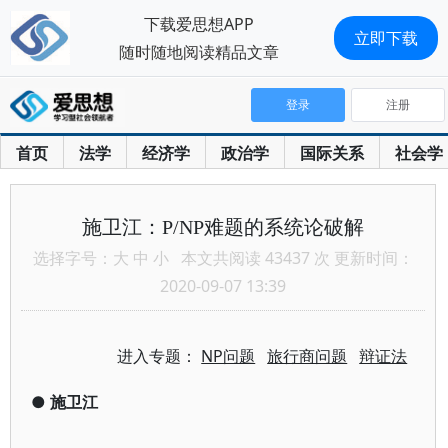
下载爱思想APP
立即下载
随时随地阅读精品文章
登录
注册
首页
法学
经济学
政治学
国际关系
社会学
施卫江：P/NP难题的系统论破解
选择字号：
大
中
小
本文共阅读 43437 次 更新时间：
2020-09-07 13:39
进入专题：
NP问题
旅行商问题
辩证法
●
施卫江