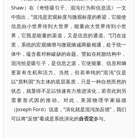
Shaw）在《奇怪吸引子、混沌行为和信息流》一文
中指出，“混沌是宏观标度与微观标度的桥梁，它能使
信息由小世界传到大世界，能量由大世界传到小世
界，它既是能量的渠道，又是信息的通道。”[7]在这
里，系统的宏观熵增与微观熵减两极相通，处于统一
体中，蕴含着对称破缺的命题。譬如在耗散结构中，
混沌恰是吸引子，是信息之源，它使能量、信息和熵
更富有生机和活力。当然，但若单纯的“混沌”仅是
以“质料因”为主体的底层基质，只是一种自然而然的
状态，就显得不足以快速有力推进演化，若否此则另
需要形式因的推动。对此，美国物理学家福德
（Joseph Ford）说道，“演化就是混沌加反馈”，我们
可以将“反馈”看成是系统演化的
自否定
参与。