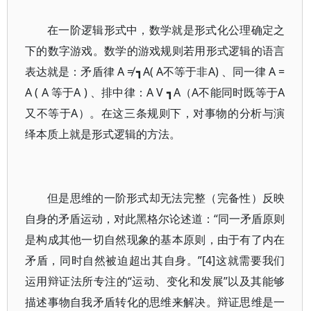
在一阶逻辑形式中，数学就是形式化公理确定之
下的数字游戏。数学的游戏规则若用形式逻辑的语言
表达就是：矛盾律 A ≠ ┓A( A不等于非A) 、同一律 A =
A ( A 等于A ) 、排中律：A V ┓A（A不能同时既等于A
又不等于A）。在这三条规则下，对事物的分析与演
绎本质上就是形式逻辑的方法。
但是思维的一阶形式却无法完整（完备性）反映
自身的矛盾运动，对此黑格尔论述道：“同一矛盾原则
是构成其他一切自然现象的基本原则，由于有了内在
矛盾，同时自然被迫超出其自身。”[4]这就需要我们
运用辩证法所专注的“运动、变化和发展”以及其能够
描述事物自我矛盾转化的思维来解决。辩证思维是一