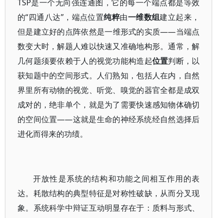
TSP是一个无向强连通图，它的每一个端点都是等效
的“四通八达”，端点位置
纯粹
由
一维数组
建立起来，
但是建立好的点阵依然是一维形式的实质——当端点
数变大时，解题人难以快速又准确地构形。通常，解
几何题须要依赖于人的视觉功能构造起
位置
判断，以
获知题中的空间形式。人们熟知，包括人在内，自然
界里所有动物的视觉、听觉、嗅觉的器官全都是成双
成对的，绝非单个，就是为了需要快速感知物体确切
的空间位置——这就是生命的神经系统经自然选择后
进化而得来的功绩。
开放性是系统的结构和功能之间相互作用的表
达。耗散结构的典型特征是对称性破缺，从而分叉现
象。系统科学中辩证互动明显存在于：质料与形式、