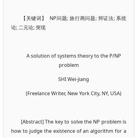
【关键词】 NP问题; 旅行商问题; 辩证法; 系统
论; 二元论; 突现
A solution of systems theory to the P/NP
problem
SHI Wei-jiang
(Freelance Writer, New York City, NY, USA)
[Abstract] The key to solve the NP problem is
how to judge the existence of an algorithm for a