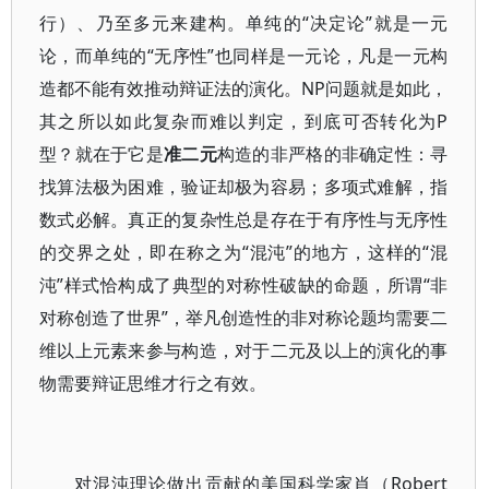
行）、乃至多元来建构。单纯的“决定论”就是一元
论，而单纯的“无序性”也同样是一元论，凡是一元构
造都不能有效推动辩证法的演化。NP问题就是如此，
其之所以如此复杂而难以判定，到底可否转化为P
型？就在于它是
准二元
构造的非严格的非确定性：寻
找算法极为困难，验证却极为容易；多项式难解，指
数式必解。真正的复杂性总是存在于有序性与无序性
的交界之处，即在称之为“混沌”的地方，这样的“混
沌”样式恰构成了典型的对称性破缺的命题，所谓“非
对称创造了世界”，举凡创造性的非对称论题均需要二
维以上元素来参与构造，对于二元及以上的演化的事
物需要辩证思维才行之有效。
对混沌理论做出贡献的美国科学家肖（Robert