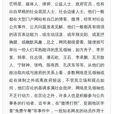
艺明星、媒体人、律师、公益人士、政府官员，也有
出自草根的社会底层人士、社会边缘人士。他们一般
都在大型门户网站有自己的博客、微博，经常对社会
公共事件、公共问题发表见解。他们一般都具有很强
的语言表达能力，或生动活泼、或辛辣尖刻、或直抒
胸臆、或幽默风趣，总之，网民都很爱看。随便就可
举出一些人们耳熟能详的意见领袖，如方舟子、李开
复、韩寒、任志强、潘石屹、王石、李承鹏、五月散
人、宁财神、张鸣、陈有西、孔庆东等等。从他们的
政治取向或与政府的关系上看，多数网络意见领袖或
处在体制之外或离政府较远，不管其立场和观点如
何，他们言论的基调多属社会批评。网络意见领袖也
不乏行动力，在言论之外，许多人也是积极参与公共
事务的行动者。近年来，在“微博打拐”、贫困地区学
童“免费午餐”等事件中，一批知名网友的动员作用十