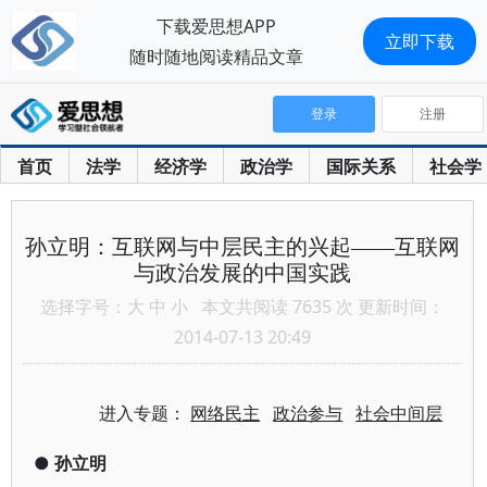
下载爱思想APP
立即下载
随时随地阅读精品文章
登录
注册
首页
法学
经济学
政治学
国际关系
社会学
孙立明：互联网与中层民主的兴起——互联网
与政治发展的中国实践
选择字号：
大
中
小
本文共阅读 7635 次 更新时间：
2014-07-13 20:49
进入专题：
网络民主
政治参与
社会中间层
●
孙立明