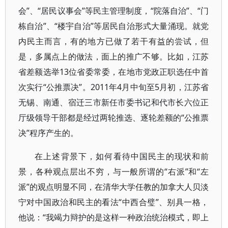
会”、“居民议事会”等民主管理制度，“院落自治”、“门
栋自治”、“楼宇自治”等居民自治形式大量涌现。就党
内民主而言，有的地方已做了若干有益的尝试，但
是，多属点上的做法，面上的推广不够。比如，江苏
省差额选举13位省委常委，在地市党政正职选任中首
次实行“公推票决”。2011年4月中旬至5月初，江苏省
无锡、南通、宿迁三市新任市委书记和代市长六位正
厅级领导干部都是经过两轮推选、逐轮差额的“公推票
决”程序产生的。
在上述背景下，如何看待中国民主的现状和前
景，各种观点层出不穷，与一般所谓的“右派”和“左
派”的观点明显不同，在清华大学任教的加拿大人贝淡
宁对中国政治和民主的看法“中西合璧”、别具一格，
他说：“我竭力辩护的是这样一种政治统治模式，即上