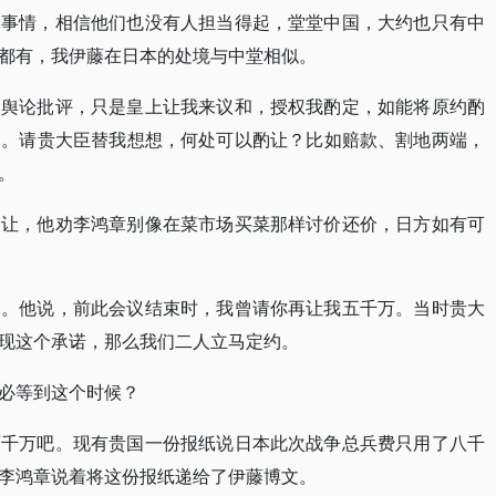
的事情，相信他们也没有人担当得起，堂堂中国，大约也只有中
都有，我伊藤在日本的处境与中堂相似。
怕舆论批评，只是皇上让我来议和，授权我酌定，如能将原约酌
了。请贵大臣替我想想，何处可以酌让？比如赔款、割地两端，
。
退让，他劝李鸿章别像在菜市场买菜那样讨价还价，日方如有可
动。他说，前此会议结束时，我曾请你再让我五千万。当时贵大
现这个承诺，那么我们二人立马定约。
必等到这个时候？
两千万吧。现有贵国一份报纸说日本此次战争总兵费只用了八千
李鸿章说着将这份报纸递给了伊藤博文。