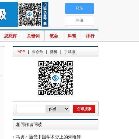
登录
注册
思想库
关键词
笔会
科普
排行
|
|
|
APP
公众号
微博
手机版
相同作者阅读
马勇：当代中国学术史上的朱维铮