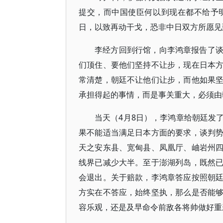
提交，而中国使臣何以到现在都不给予
日，以致再动干戈，恐非中日双方所愿见
李经方回到行馆，向李鸿章报告了
们顶住、要他们坚持不让步，现在日本
常清楚，朝廷不让他们让步，而他如果
承担得起的事情，而是事关重大，必须由
当天（4月8日），李鸿章给朝廷发
果不能适当满足日本方面的要求，谈判
天之安东县、宽甸县、凤凰厅、岫岩州
线界已减少大半。至于澎湖列岛，既然
会退出。关于赔款，李鸿章答应按照朝
方实在不答应，始终坚执，那么是否能
容乐观，还是及早命令前敌各将帅做好重