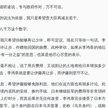
道听途说，专与政府作对，万不可信。
的说法为依据，我只是希望贵大臣再减去若干。
八千万这个数字。
，我只希望你能够再让少许，即可定议。现在只等你一句话。李
少许让步，作赠他回国的旅费。此种举动，如果从李鸿章的地位
分有一分之益”的意思，也算是他尽心尽责的表示。
，毫不相让，说了用兵费用，又说割让的土地将给日本增加多少
去，李鸿章就是要让伊藤再让步，而伊藤则坚守不让。
利息，希望伊藤能够免除利息。他们在这方面也有很多讨论。此
让境内居民的安排、换约手续、日本继续驻军的费用等非常琐碎
到上灯时分，而其后果并无任何改变，李鸿章完全接受了日本方
钟签字。这个条约因在日本马关签署，史称《马关条约》，或称