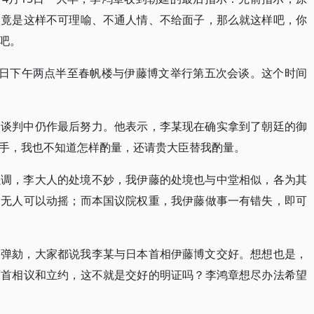
人竟是这样不可理喻、不通人情、不给面子，那么就这样吧，你
吧。
5日下午两点半至春帆楼与伊藤博文举行第五次会谈。这个时间
次谈判中仍作最后努力。他表示，李某现在确实拿到了朝廷的御
手，我也不知道怎样酌量，还请贵大臣替我酌量。
强调，李大人的处境不妙，我伊藤的处境也与中堂相似，各为其
，无人可以动摇；而本国议院权重，我伊藤做事一有错失，即可
官弹劾，大家都说我李某与日本首相伊藤博文交好。想想也是，
藤首相议和立约，这不就是交好的明证吗？李鸿章想尽办法希望