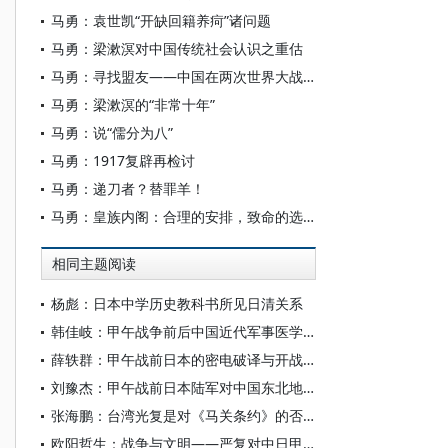
马勇：袁世凯“开缺回籍养疴”诸问题
马勇：梁漱溟对中国传统社会认识之重估
马勇：寻找盟友——中国在两次世界大战中的经验
马勇：梁漱溟的“非常十年”
马勇：说“儒分为八”
马勇：1917复辟再检讨
马勇：递刀者？替罪羊！
马勇：皇族内阁：合理的安排，致命的选择
相同主题阅读
杨彪：日本中学历史教科书所见日清关系
韩佳岐：甲午战争前后中国近代军事医学的早期发展
薛轶群：甲午战前日本的密电破译与开战决策问题新探
刘豫杰：甲午战前日本陆军对中国东北地区的情报活动
张海鹏：台湾光复是对《马关条约》的否定
欧阳哲生：战争与文明——严复对中日甲午战争的省思