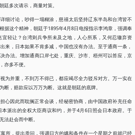
朝廷多次请示，商量对策。
了详细讨论，吵得一塌糊涂，慈禧太后坚持辽东半岛和台湾皆不
据这个精神，朝廷于1895年4月8日电报指示李鸿章，强调奉
岂宜轻让？台湾则兵争所未及之地，人心所系，又何忍辙弃资
不出来，日本如果不肯多减，中国也没有办法。至于通商一条，
解决办法。增加通商口岸七处，重庆、沙市、梧州可以答应，京
，亦多不便。
廷视为并重，不到万不得已，都应竭尽全力驳斥对方。万一实在
为断，赔款应以万万为断。这就是朝廷的底牌。
亦担心因此而耽搁正常会谈，经秘密协商，由中国政府补充任命
日本派出的全权大臣商议和约，并于4月6日照会日本政府。于
无法赴会而中断。
至寓所，提出质问，强调日方的媾和条件在一个星期之前就已经