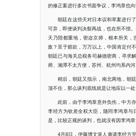
的修正案进行多次书面争议，李鸿章也向
朝廷在这些天对日本议和草案进行
可弃，即便谈判决裂再战，也在所不惜。根
天乃陪都重地，密迩京师，根本所关，
敌？至于赔款，万万以上，中国肯定付
朝廷已与海关总税务司赫德密商，寻求
师、湘潭不太方便，苏州、杭州均系内河
稍后，朝廷又指示，南北两地，朝
顶不住，那么谈判底线就是让地应以一处
此前，由于李鸿章意外负伤，中方
李经方为钦差全权大臣，随同李鸿章与
是，比较正规的谈判，也就没有因李鸿章
4月8日，伊藤博文派人邀请李经方