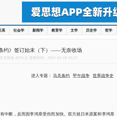
关系
社会学
新闻学
教育学
文学
历史学
哲学
条约》签订始末（下）——无奈收场
共阅读 4074 次 更新时间：2021-01-28 22:27
进入专题：
马关条约
甲午战争
世界战争史
没有中断，反而因李鸿章受伤而加快。双方就日本原案和李鸿章