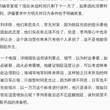
明确答复呢？现在休战时间只剩下十一天了，如果因此浪费时
到。伊藤要求中方明天对日方条件给予明确答复。
谈判详情，他们筹思良久，苦无对策，因为朝廷先前的指示要他
方面如此态度，他们实在有点顶不住了。但是，李鸿章心中也非
坚持让步，这个政治责任将来只有他个人承担了，这不是他能否
朝廷作主。
了一个电报，详细报告这些谈判要点、细节，以为时迫事紧，如
势必破裂，战火必将重燃。他建议朝廷适度让步，可以考虑将奉
四处边境割让，海城等地等到将来再说，这样较之日本所划经纬
已被日军占领，只能暂时同意允让，因为即便不同意，日军也不
廷先前指示，以一万万这个标准进行谈判，他只是请示，假如日
够答应适度增加点呢？李鸿章最后还不忘提醒朝廷，谈判前景不
新开战的准备吧。