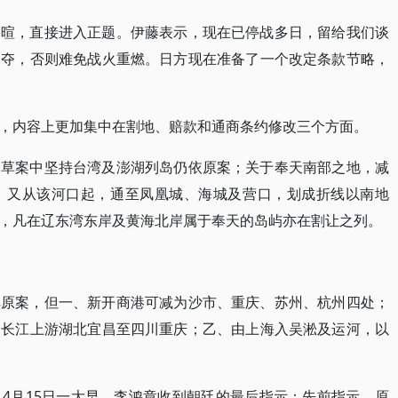
寒暄，直接进入正题。伊藤表示，现在已停战多日，留给我们谈
定夺，否则难免战火重燃。日方现在准备了一个改定条款节略，
，内容上更加集中在割地、赔款和通商条约修改三个方面。
约草案中坚持台湾及澎湖列岛仍依原案；关于奉天南部之地，减
，又从该河口起，通至凤凰城、海城及营口，划成折线以南地
，凡在辽东湾东岸及黄海北岸属于奉天的岛屿亦在割让之列。
其原案，但一、新开商港可减为沙市、重庆、苏州、杭州四处；
由长江上游湖北宜昌至四川重庆；乙、由上海入吴淞及运河，以
4月15日一大早，李鸿章收到朝廷的最后指示：先前指示，原