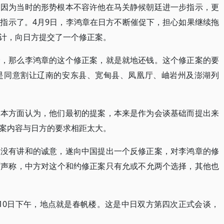
，因为当时的形势根本不容许他在马关静候朝廷进一步指示，更
指示了。4月9日，李鸿章在日方不断催促下，担心如果继续拖
计，向日方提交了一个修正案。
价，那么李鸿章的这个修正案，就是就地还钱。这个修正案的要
是同意割让辽南的安东县、宽甸县、凤凰厅、岫岩州及澎湖列
日本方面认为，他们最初的提案，本来是作为会谈基础而提出来
案内容与日方的要求相距太大。
国没有讲和的诚意，遂向中国提出一个反修正案，对李鸿章的修
厉声称，中方对这个和约修正案只有允或不允两个选择，其他也
10日下午，地点就是春帆楼。这是中日双方第四次正式会谈，