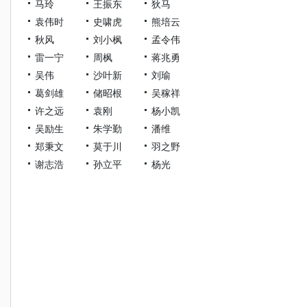
马玲
王振东
狄马
袁伟时
史啸虎
熊培云
秋风
刘小枫
孟令伟
雷一宁
周枫
蒋兆勇
吴伟
沙叶新
刘瑜
葛剑雄
储昭根
吴稼祥
许之远
袁刚
杨小凯
吴励生
朱学勤
潘维
郑秉文
莫于川
羽之野
谢志浩
孙立平
杨光