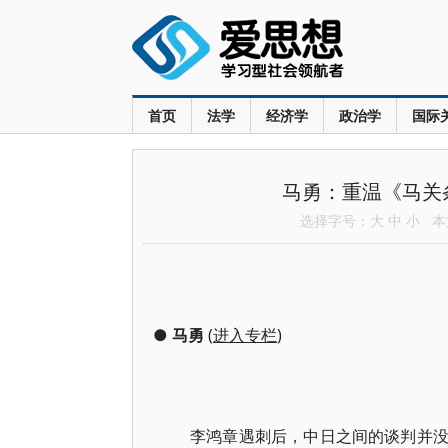
首页
法学
经济学
政治学
国际
马勇：重温《马关
选择字号：
大
中
小
本文
●
马勇
(
进入专栏
)
李鸿章遇刺后，中日之间的谈判并