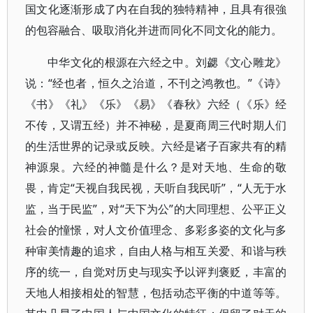
国文化逐渐形成了内在自我的独特精神，且具有很強
的包容融合、吸取消化并进而同化不同文化的能力。
中华文化的根源在六经之中。刘勰《文心雕龙》
说：“经也者，恒久之治道，不刊之鸿教也。”《诗》
《书》《礼》《乐》《易》《春秋》六经（《乐》经
不传，又谓五经）并不神秘，是夏商周三代时期人们
的生活世界的记录或反映。六经是诸子百家共有的精
神源泉。六经的神髓是什么？是对天地、生命的敬
畏，肯定“天视自我民视，天听自我民听”，“人无于水
监，当于民监”，对“天下为公”的大同理想、公平正义
社会的憧憬，对人文价值理念、多彩多姿的文化与多
种审美情趣的追求，自由人格与相互关爱、和谐与秩
序的统一，自觉对历史与现实予以评判褒贬，丰富的
天地人相接相处的智慧，包括动态平衡的中道等等。