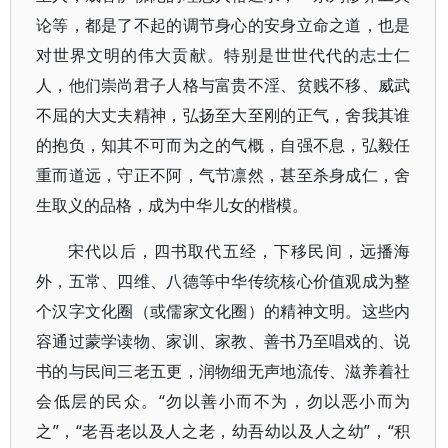
论等，都是了不起的调节身心的安身立命之道，也是
对世界文明的伟大贡献。特别是世世代代的志士仁
人，他们崇尚君子人格与富贵不淫、贫贱不移、威武
不屈的大丈夫精神，弘扬至大至刚的正气，舍我其谁
的抱负，知其不可而为之的气概，自强不息，弘毅任
重而道远，守正不阿，气节凛然，甚至杀身成仁，舍
生取义的品格，成为中华儿女的楷模。
宋代以后，四书取代五经，下移民间，远播海
外，五常、四维、八德等中华传统核心价值观成为整
个汉字文化圈（或儒家文化圈）的精神文明。这些内
容通过蒙学读物、家训、家教、善书乃至唱戏的、说
书的与民间三老五更，润物细无声地流传、滋养着社
会低层的民众。“勿以善小而不为，勿以恶小而为
之”，“老吾老以及人之老，幼吾幼以及人之幼”，“积