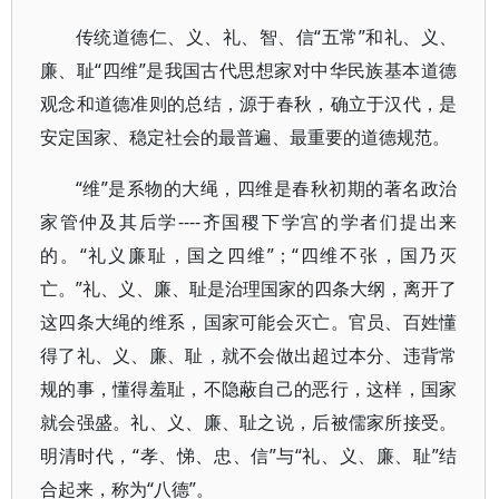
传统道德仁、义、礼、智、信“五常”和礼、义、
廉、耻“四维”是我国古代思想家对中华民族基本道德
观念和道德准则的总结，源于春秋，确立于汉代，是
安定国家、稳定社会的最普遍、最重要的道德规范。
“维”是系物的大绳，四维是春秋初期的著名政治
家管仲及其后学----齐国稷下学宫的学者们提出来
的。“礼义廉耻，国之四维”；“四维不张，国乃灭
亡。”礼、义、廉、耻是治理国家的四条大纲，离开了
这四条大绳的维系，国家可能会灭亡。官员、百姓懂
得了礼、义、廉、耻，就不会做出超过本分、违背常
规的事，懂得羞耻，不隐蔽自己的恶行，这样，国家
就会强盛。礼、义、廉、耻之说，后被儒家所接受。
明清时代，“孝、悌、忠、信”与“礼、义、廉、耻”结
合起来，称为“八德”。