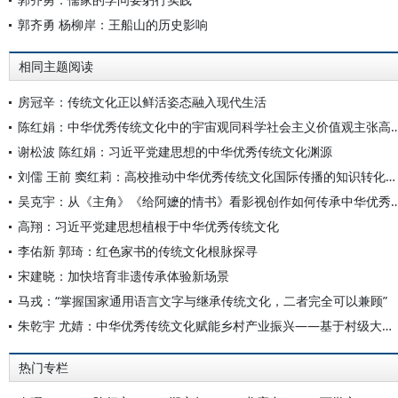
郭齐勇 杨柳岸：王船山的历史影响
相同主题阅读
房冠辛：传统文化正以鲜活姿态融入现代生活
陈红娟：中华优秀传统文化中的宇宙观同科学社会主义价值
谢松波 陈红娟：习近平党建思想的中华优秀传统文化渊源
刘儒 王前 窦红莉：高校推动中华优秀传统文化国际传播的知识转化路径
吴克宇：从《主角》《给阿嬷的情书》看影视创作如何
高翔：习近平党建思想植根于中华优秀传统文化
李佑新 郭琦：红色家书的传统文化根脉探寻
宋建晓：加快培育非遗传承体验新场景
马戎：“掌握国家通用语言文字与继承传统文化，二者完全可以兼顾”
朱乾宇 尤婧：中华优秀传统文化赋能乡村产业振兴——基于村级大数据的实证研究
热门专栏