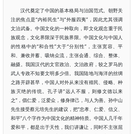
汉代奠定了中国的基本格局与治国范式。朝野关
注的焦点是“内裕民生”与“外服四夷”，因此尤其强调
文治武备。中国文化的一种取向，即文化观念重于民
族观念，文化界限深于民族界限。中国文化与中国人
的性格中的“和合性”大于“分别性”，主张宽容、平
和、兼收并蓄、吸纳众流，主张会通、综合、整体、
融摄。我国汉代的文官政治、文治政府，较之罗马的
武人专政不知要文明多少倍。我国陆地与海洋的丝绸
之路开辟甚早，中国人对外从来没有殖民、侵略、种
族灭绝的传统。孔子讲“远人不服，则修文德以来
之”，倡仁爱，泛爱众，修身律己，与人为善。孙中山
先生接受蔡元培先生的建议，把“忠孝、仁爱、信义、
和平”八个字作为中国文化的精神特质。中国人几千年
爱和平，都是出于天性，我们讲谦让，同时不主张屈