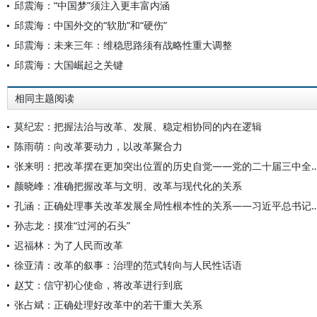
邱震海：“中国梦”须注入更丰富内涵
邱震海：中国外交的“软肋”和“硬伤”
邱震海：未来三年：维稳思路须有战略性重大调整
邱震海：大国崛起之关键
相同主题阅读
莫纪宏：把握法治与改革、发展、稳定相协同的内在逻辑
陈雨萌：向改革要动力，以改革聚合力
张来明：把改革摆在更加突出位置的历史自觉——党的二十届三
颜晓峰：准确把握改革与文明、改革与现代化的关系
孔涵：正确处理事关改革发展全局性根本性的关系——习近平总
孙志龙：摸准“过河的石头”
迟福林：为了人民而改革
徐亚清：改革的叙事：治理的范式转向与人民性话语
赵艾：信守初心使命，将改革进行到底
张占斌：正确处理好改革中的若干重大关系