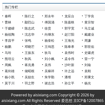
热门专栏
秦晖
陈行之
郑永年
龙应台
丁学良
曹林
鄢烈山
傅国涌
陈嘉映
黄宗智
于建嵘
陈志武
徐贲
郭宇宽
马立诚
杨祖陶
沈志华
向继东
赵汀阳
戴建业
李昌平
张鸣
杨奎松
王海光
周濂
杨鹏
邓晓芒
王缉思
陈奉孝
郭世佑
马玲
王振东
狄马
袁伟时
史啸虎
熊培云
秋风
刘小枫
孟令伟
雷一宁
周枫
蒋兆勇
吴伟
沙叶新
刘瑜
葛剑雄
储昭根
吴稼祥
许之远
袁刚
杨小凯
吴励生
朱学勤
潘维
郑秉文
莫于川
羽之野
谢志浩
孙立平
杨光
Powered by aisixiang.com Copyright © 2026 by
aisixiang.com All Rights Reserved 爱思想 京ICP备12007865