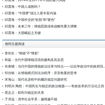
邱震海：中国人成熟吗？
邱震海：“中国梦”须注入更丰富内涵
邱震海：中国外交的“软肋”和“硬伤”
邱震海：未来三年：维稳思路须有战略性重大调整
邱震海：大国崛起之关键
相同主题阅读
章剑生：“维稳”不“维权”
和磊：当代中国维稳话语的建构及其反思
肖唐镖：当代中国的维稳政治沿革与特点——以抗争政
邹佳铭：从维稳模式到法治程序：庆安枪案的思考
宋海山：现代化进程中的藏区稳定问题研究
刘明兴 陶然：中国民生与稳定的政治难题——有效改革的方法论之四
胥志义：权利与稳定的关系
于泽远：清华社会学系：越维越不稳