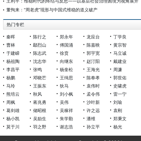
王利平：维稳时代的终结与反思——以基层社会治理困境为视角展开
董恂来：“周老虎”现形与中国式维稳的道义破产
热门专栏
秦晖
陈行之
郑永年
龙应台
丁学良
曹林
鄢烈山
傅国涌
陈嘉映
黄宗智
于建嵘
陈志武
徐贲
郭宇宽
马立诚
杨祖陶
沈志华
向继东
赵汀阳
戴建业
李昌平
张鸣
杨奎松
王海光
周濂
杨鹏
邓晓芒
王缉思
陈奉孝
郭世佑
马玲
王振东
狄马
袁伟时
史啸虎
熊培云
秋风
刘小枫
孟令伟
雷一宁
周枫
蒋兆勇
吴伟
沙叶新
刘瑜
葛剑雄
储昭根
吴稼祥
许之远
袁刚
杨小凯
吴励生
朱学勤
潘维
郑秉文
莫于川
羽之野
谢志浩
孙立平
杨光