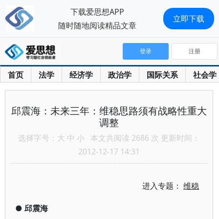
下载爱思想APP
立即下载
随时随地阅读精品文章
登录
注册
首页
法学
经济学
政治学
国际关系
社会学
邱震海：未来三年：维稳思路须有战略性重大
调整
选择字号：
大
中
小
本文共阅读 2686 次 更新时间：
2012-12-17 14:31
进入专题：
维稳
●
邱震海