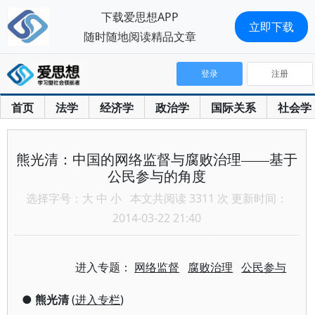
下载爱思想APP
立即下载
随时随地阅读精品文章
登录
注册
首页
法学
经济学
政治学
国际关系
社会学
熊光清：中国的网络监督与腐败治理——基于
公民参与的角度
选择字号：
大
中
小
本文共阅读 3311 次 更新时间：
2014-03-22 21:40
进入专题：
网络监督
腐败治理
公民参与
●
熊光清
(
进入专栏
)