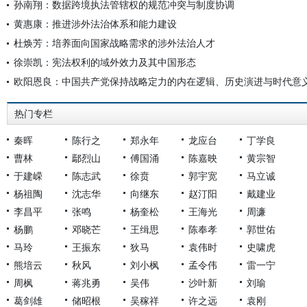
孙南翔：数据跨境执法管辖权的规范冲突与制度协调
黄惠康：推进涉外法治体系和能力建设
杜焕芳：培养面向国家战略需求的涉外法治人才
徐崇凯：宪法权利的域外效力及其中国形态
欧阳恩良：中国共产党保持战略定力的内在逻辑、历史演进与时代意
热门专栏
秦晖
陈行之
郑永年
龙应台
丁学良
曹林
鄢烈山
傅国涌
陈嘉映
黄宗智
于建嵘
陈志武
徐贲
郭宇宽
马立诚
杨祖陶
沈志华
向继东
赵汀阳
戴建业
李昌平
张鸣
杨奎松
王海光
周濂
杨鹏
邓晓芒
王缉思
陈奉孝
郭世佑
马玲
王振东
狄马
袁伟时
史啸虎
熊培云
秋风
刘小枫
孟令伟
雷一宁
周枫
蒋兆勇
吴伟
沙叶新
刘瑜
葛剑雄
储昭根
吴稼祥
许之远
袁刚