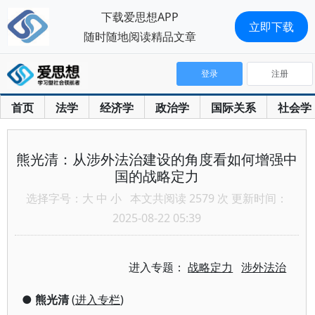
下载爱思想APP
立即下载
随时随地阅读精品文章
登录
注册
首页
法学
经济学
政治学
国际关系
社会学
熊光清：从涉外法治建设的角度看如何增强中
国的战略定力
选择字号：
大
中
小
本文共阅读 2579 次 更新时间：
2025-08-22 05:39
进入专题：
战略定力
涉外法治
●
熊光清
(
进入专栏
)