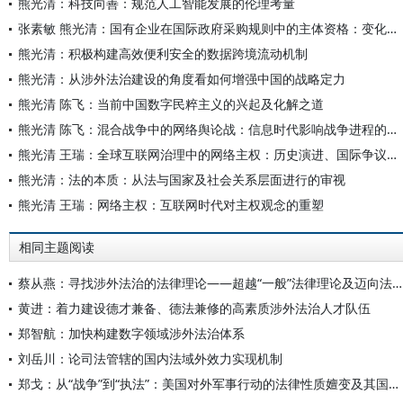
熊光清：科技向善：规范人工智能发展的伦理考量
张素敏 熊光清：国有企业在国际政府采购规则中的主体资格：变化趋势、判断标准及中国因应
熊光清：积极构建高效便利安全的数据跨境流动机制
熊光清：从涉外法治建设的角度看如何增强中国的战略定力
熊光清 陈飞：当前中国数字民粹主义的兴起及化解之道
熊光清 陈飞：混合战争中的网络舆论战：信息时代影响战争进程的重要因素
熊光清 王瑞：全球互联网治理中的网络主权：历史演进、国际争议和中国立场
熊光清：法的本质：从法与国家及社会关系层面进行的审视
熊光清 王瑞：网络主权：互联网时代对主权观念的重塑
相同主题阅读
蔡从燕：寻找涉外法治的法律理论——超越“一般”法律理论及迈向法律吸引力理论
黄进：着力建设德才兼备、德法兼修的高素质涉外法治人才队伍
郑智航：加快构建数字领域涉外法治体系
刘岳川：论司法管辖的国内法域外效力实现机制
郑戈：从“战争”到“执法”：美国对外军事行动的法律性质嬗变及其国际法违法性