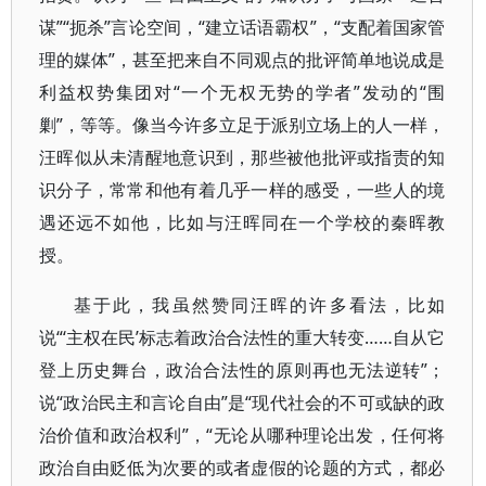
谋”“扼杀”言论空间，“建立话语霸权”，“支配着国家管
理的媒体”，甚至把来自不同观点的批评简单地说成是
利益权势集团对“一个无权无势的学者”发动的“围
剿”，等等。像当今许多立足于派别立场上的人一样，
汪晖似从未清醒地意识到，那些被他批评或指责的知
识分子，常常和他有着几乎一样的感受，一些人的境
遇还远不如他，比如与汪晖同在一个学校的秦晖教
授。
基于此，我虽然赞同汪晖的许多看法，比如
说“‘主权在民’标志着政治合法性的重大转变……自从它
登上历史舞台，政治合法性的原则再也无法逆转”；
说“政治民主和言论自由”是“现代社会的不可或缺的政
治价值和政治权利”，“无论从哪种理论出发，任何将
政治自由贬低为次要的或者虚假的论题的方式，都必