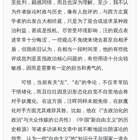
至批判，颇感同情，而且也深为理解。至少，我不认
为作者纵论时政与历史，像有人批评的，与西方左翼
学者的出发点大相径庭，只是为了迎合或追求某种政
治利益，甚或是投机。尽管受环境影响，汪的观点表
述常常十分晦涩，一些观点不免绕来绕去甚至自相矛
盾，但我依旧认为，在相当一段时间里，他的有些批
评或批判是直指政治核心问题的，有些用语十分尖锐
敏感，因而是需要有一定的担当和勇气的。
可惜，当前有关“左”、“右”的争论，不仅常常陷
于情绪化，而且往往因意识形态化自觉不自觉地会将
对手妖魔化。在这方面，汪晖同样未能免俗，在妖魔
化对手方面尤其难辞其咎。比如，他在《“去政治化的
政治”与大众传媒的公共性》《中国“新自由主义”的历
史根源》等诸多访谈和文章中就不断地提出阴谋论的
指责。认为一些“自由主义”的“知识分子与国家一道合