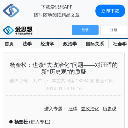
下载爱思想APP
立即下载
随时随地阅读精品文章
登录
注册
首页
法学
经济学
政治学
国际关系
社会学
杨奎松：也谈“去政治化”问题——对汪晖的
新“历史观”的质疑
选择字号：
大
中
小
本文共阅读 13084 次 更新时间：
2014-01-23 16:16
进入专题：
汪晖
去政治化
历史观
●
杨奎松
(
进入专栏
)