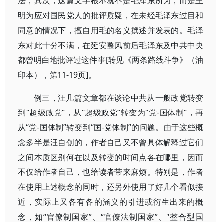
法；其次，这篇文字根本就不是毛泽东所为，而是王
明为应对国民党人的批评质疑，在未经毛泽东过目和
同意的情况下，擅自用毛的名义撰述并发表的。毛泽
东对此十分不满，在延安整风前后毛泽东及中共中央
都曾明白地批评过这件事[转见《两条路线斗争》（油
印本），第11-19页]。
例三，汪几篇文章都在谈论中共从一般政党转变
到“超级政党”，从“超级政党”转变为“党-国体制”，再
从“党-国体制”转变到“国-党体制”的问题。由于这些概
念多半是汪自创的，作者自己又不曾具体解释过它们
之间本质区别何在以及转变的时间点各在哪里，因而
不仅给作者自己，也给读者带来麻烦。特别是，作者
在使用上述概念的同时，还另外使用了好几个看似接
近，实际上又各有各的涵义的引进或衍生出来的概
念，如“官僚制国家”、“官僚法制国家”、“整合型国