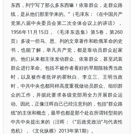
东西，列宁写了那么多东西嘛！依靠群众，走群众路
线，是从他们那里学来的。”（毛泽东：《在中国共产
党第八届中央委员会第二次全体会议上的讲话》，
1956年11月15日，《毛泽东选集》第5卷，第260
页）多读一些马、恩、列的文章著作和欧俄革命的史
书，也能了解，举凡共产党，都是靠动员群众起家
的。他们从来都主张发动群众、依靠群众，甚至武装
群众进行革命。包括不被作者看好的早期陈独秀当政
时，以及被作者批评的瞿秋白、李立三、王明当政
时，中共中央也都同样高度重视做动员群众、组织群
众的工作，并据此要求各级党部用全力开展群众运
动。因此，正像汪晖自己已经注意到的，包括“群众路
线”的主张和概念，最早也都是那个处在所谓转型前的
中共中央提出来的（汪晖：《“后政党政治”与代表性
危机》，《文化纵横》2013年第1期）。