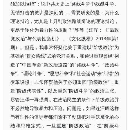
须加以拒绝”；说中共历史上“路线斗争中残酷斗争、
无情打击的教训是深刻的……需要研究的是：为什么
理论辩论，尤其是上升到政治路线辩论的理论辩论，
更易于转化为暴力性的压制？”等等（汪晖：《“后政
党政治”与代表性危机》，《文化纵横》2013年第1
期）。但是，我非常怀疑他关于重建以“阶级政治”为
基础的“群众路线”式的党群关系，和通过重现曾经“创
造了”中国革命“新政治道路”的“路线斗争”、“政治斗
争”、“理论斗争”、“思想斗争”和“社会运动”来“纠错”的
变革设想；非常怀疑他关于必须重回“阶级政治”，重
建“阶级代表性”，以及重兴“阶级斗争”的政治主张。
尽管汪晖一再强调，在政治民主的条件下阶级政治并
不必然地导致暴力和压迫。问题是，如果连汪晖这样
尚有理性的倡导者都消除不了动辄把对手妖魔化的心
结和思维定式，一旦重建“阶级政治”，在“阶级斗