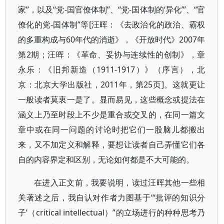
家”，以及“党-国官僚体制”、“党-国体制的‘异化’”、“官
僚化的党-国体制”等[汪晖：《去政治化的政治、霸权
的多重构成与60年代的消逝》，《开放时代》2007年
第2期；汪晖：《革命、妥协与连续性的创制》，章
永乐：《旧邦新造（1911-1917）》（序言），北
京：北京大学出版社，2011年，第25页]。这就更让
一般读者莫衷一是了。显而易见，这些概念或提法在
涵义上乃至时段上不少是重合或交叉的，在同一篇文
章中或在同一问题的讨论时把它们一股脑儿都搬出
来，又不加定义和解释，要想让读者自己弄懂它们各
自的内容界定和区别，无论如何都是不大可能的。
在进入正文前，我要说明，读过汪晖其他一些相
关著述之后，我自认对作者力图基于“‘批评的知识分
子’（critical intellectual）”的立场进行的种种思考乃