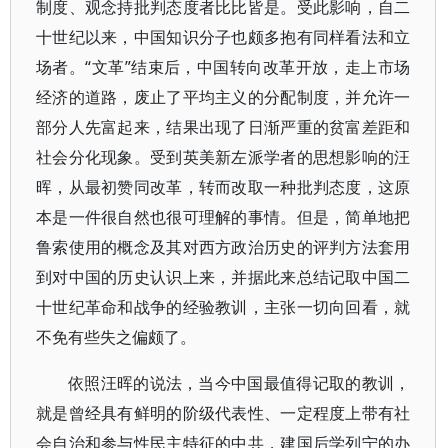
制度、观念持批判态度者比比皆是。受此影响，自二
十世纪以来，中国知识分子也颇多抱有同样看法和立
场者。“文革”结束后，中国转向改革开放，走上市场
经济的道路，废止了平均主义的分配制度，并允许一
部分人先富起来，结果出现了日渐严重的贫富差距和
社会分化现象。受到英美新左派学者的思想影响的汪
晖，从最初赞同改革，转而改取一种批判态度，这原
本是一件很自然也很可理解的事情。但是，简单地把
鲁索使用的概念及其对西方政治历史的评判方法套用
到对中国的历史认识上来，并据此来总结记取中国二
十世纪革命和战争的经验教训，主张一切向回看，就
不免有些失之偏颇了。
依照汪晖的说法，当今中国最值得记取的教训，
就是曾经具有鲜明的阶级代表性、一定程度上带有社
会自治和参与性民主特征的中共，建国后学列宁的办