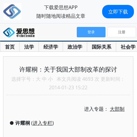
下载爱思想APP
立即下载
随时随地阅读精品文章
登录
注册
首页
法学
经济学
政治学
国际关系
社会学
许耀桐：关于我国大部制改革的探讨
选择字号：
大
中
小
本文共阅读 4693 次 更新时间：
2014-01-23 15:22
进入专题：
大部制
●
许耀桐
(
进入专栏
)