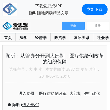
下载爱思想APP
立即下载
随时随地阅读精品文章
登录
注册
首页
法学
经济学
政治学
国际关系
社会学
顾昕：从管办分开到大部制：医疗供给侧改革
的组织保障
选择字号：
大
中
小
本文共阅读 3887 次 更新时间：
2018-05-15 23:16
进入专题：
医疗供给侧改革
大部制
去行政化
●
顾昕
(
进入专栏
)