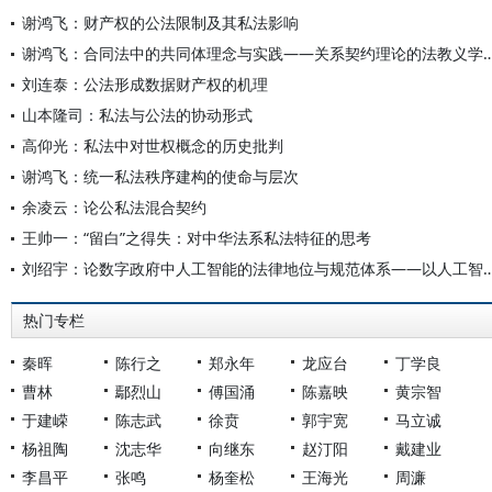
谢鸿飞：财产权的公法限制及其私法影响
谢鸿飞：合同法中的共同体理念与实践——关系契约
刘连泰：公法形成数据财产权的机理
山本隆司：私法与公法的协动形式
高仰光：私法中对世权概念的历史批判
谢鸿飞：统一私法秩序建构的使命与层次
余凌云：论公私法混合契约
王帅一：“留白”之得失：对中华法系私法特征的思考
刘绍宇：论数字政府中人工智能的法律地位与规范体系——
热门专栏
秦晖
陈行之
郑永年
龙应台
丁学良
曹林
鄢烈山
傅国涌
陈嘉映
黄宗智
于建嵘
陈志武
徐贲
郭宇宽
马立诚
杨祖陶
沈志华
向继东
赵汀阳
戴建业
李昌平
张鸣
杨奎松
王海光
周濂