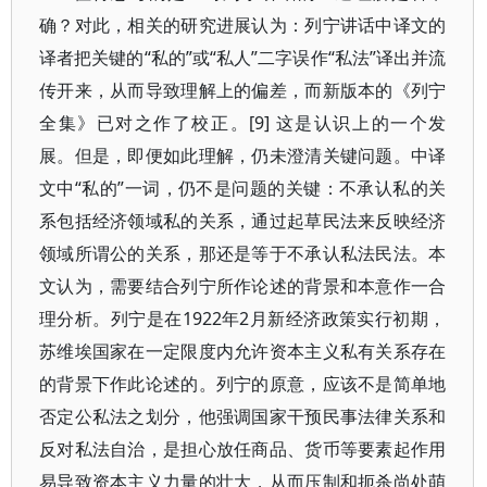
确？对此，相关的研究进展认为：列宁讲话中译文的
译者把关键的“私的”或“私人”二字误作“私法”译出并流
传开来，从而导致理解上的偏差，而新版本的《列宁
全集》已对之作了校正。[9] 这是认识上的一个发
展。但是，即便如此理解，仍未澄清关键问题。中译
文中“私的”一词，仍不是问题的关键：不承认私的关
系包括经济领域私的关系，通过起草民法来反映经济
领域所谓公的关系，那还是等于不承认私法民法。本
文认为，需要结合列宁所作论述的背景和本意作一合
理分析。列宁是在1922年2月新经济政策实行初期，
苏维埃国家在一定限度内允许资本主义私有关系存在
的背景下作此论述的。列宁的原意，应该不是简单地
否定公私法之划分，他强调国家干预民事法律关系和
反对私法自治，是担心放任商品、货币等要素起作用
易导致资本主义力量的壮大，从而压制和扼杀尚处萌