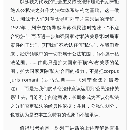
以苏联为代表的社会主义传统法律理论长期来拒
绝以公私法之分作为法律体系结构之基础。这一做
法，溯源于人们对革命导师列宁片言只语的理解。
1922年，列宁在领导起草苏俄民法时指出：“不迎
合‘欧洲’，而应进一步加强国家对‘私法关系’和对民事
案件的干涉”，[7]“我们不承认任何‘私法’，在我们看
来，经济领域中的一切都属于公法范围，而不属于私
法范围。……由此只是扩大国家干预‘私法’关系的范
围，扩大国家废除‘私人’合同的权力，不是把corpus
juris romani（罗马法典——《列宁全集》编者
注），而是把我们的革命法律意识运用到‘公民法律关
系’上去。”[8] 列宁的这番话，长期来成为否认公私法
之分和否定私法的经典性依据；并且，公私法划分，
也被认为是资本主义特有的现象而不被承认。
值得思考的是：对列宁讲话的上述理解是否准