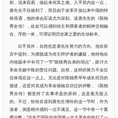
则，说来容易，做起来何其之难。入乎其内这一点，
唐先生不仅做到了，而且由于改革开放以来中国的特
殊境遇，他的体会应该尤为深刻。读唐先生的《陈独
秀全传》，处处可以感到传主和撰著者的精神交相融
合、浑然一体，可谓证明历史家之爱的生动标本。
出乎其外，自然也是唐先生努力的方向。他在前
言中提到，为摆脱成为传主辩护者的嫌疑，他特地在
内地版本中补写了一节“陈独秀自身的弱点”，探讨大
革命失败中陈的责任问题。自然，这样的努力不会仅
仅体现在这一点上。无论是对陈独秀早年成长经历的
描述，还是对其成为革命领袖后功过的评断，《陈独
秀全传》都坚持了实事求是的原则，这是毫无疑义
的。不过，恰恰在读到唐先生增补的这一节时，作为
读者，倒是稍许感到一点不满足。这一节中有一个重
要论断：“说共产国际在中国第一次大革命中执行了一