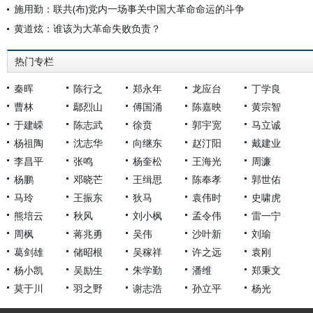
施用勤：联共(布)党内一场事关中国大革命命运的斗争
黄道炫：谁该为大革命失败负责？
热门专栏
秦晖
陈行之
郑永年
龙应台
丁学良
曹林
鄢烈山
傅国涌
陈嘉映
黄宗智
于建嵘
陈志武
徐贲
郭宇宽
马立诚
杨祖陶
沈志华
向继东
赵汀阳
戴建业
李昌平
张鸣
杨奎松
王海光
周濂
杨鹏
邓晓芒
王缉思
陈奉孝
郭世佑
马玲
王振东
狄马
袁伟时
史啸虎
熊培云
秋风
刘小枫
孟令伟
雷一宁
周枫
蒋兆勇
吴伟
沙叶新
刘瑜
葛剑雄
储昭根
吴稼祥
许之远
袁刚
杨小凯
吴励生
朱学勤
潘维
郑秉文
莫于川
羽之野
谢志浩
孙立平
杨光