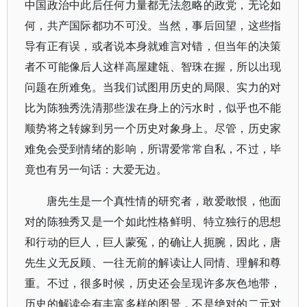
中国政治中此后任何力量都无法忽略的政党，无论如
何，共产国际都功不可没。当然，事后回望，这些指
导有正有误，或者说本身就难言对错，但当年的决策
者不可能像后人这样高屋建瓴、智珠在握，所以出现
问题在所难免。当我们试图用历史的局限、实力的对
比为陈独秀洗清那些泼在身上的污水时，似乎也不能
顺势将之转嫁到另一个历史对象身上。尽管，历史家
难免会受到情绪的影响，所谓爱常常自私，不过，毕
竟也有另一句话：大爱无边。
唐先生是一个真性情的研究者，敢爱敢恨，他面
对的陈独秀又是一个如此性格鲜明、特立独行的思想
和行动的巨人，巨人蒙冤，的确让人扼腕，因此，唐
先生义无反顾、一往无前的解读让人同情、理解和尊
重。不过，很多时候，历史还会呈现许多灰色地带，
历史的解读会有丰富多样的图景，不是绝对的二元对