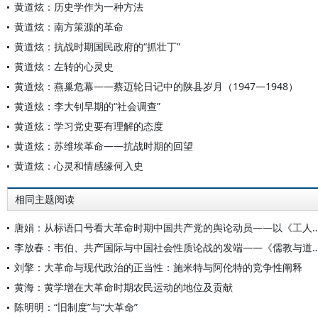
黄道炫：历史学作为一种方法
黄道炫：南方策源的革命
黄道炫：抗战时期国民政府的“抓壮丁”
黄道炫：左转的心灵史
黄道炫：燕巢危幕——蔡迈轮日记中的陕县岁月（1947—1948）
黄道炫：李大钊早期的“社会调查”
黄道炫：学习党史要有理解的态度
黄道炫：苏维埃革命——抗战时期的回望
黄道炫：心灵和情感缘何入史
相同主题阅读
唐娟：从标语口号看大革命时期中国共产党的舆论动员—
李放春：韦伯、共产国际与中国社会性质论战的发端——《儒教与道教》的革
刘擎：大革命与现代政治的正当性：施米特与阿伦特的竞争性阐释
黄海：黄学增在大革命时期农民运动的地位及贡献
陈明明：“旧制度”与“大革命”