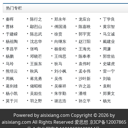
热门专栏
秦晖
陈行之
郑永年
龙应台
丁学良
曹林
鄢烈山
傅国涌
陈嘉映
黄宗智
于建嵘
陈志武
徐贲
郭宇宽
马立诚
杨祖陶
沈志华
向继东
赵汀阳
戴建业
李昌平
张鸣
杨奎松
王海光
周濂
杨鹏
邓晓芒
王缉思
陈奉孝
郭世佑
马玲
王振东
狄马
袁伟时
史啸虎
熊培云
秋风
刘小枫
孟令伟
雷一宁
周枫
蒋兆勇
吴伟
沙叶新
刘瑜
葛剑雄
储昭根
吴稼祥
许之远
袁刚
杨小凯
吴励生
朱学勤
潘维
郑秉文
莫于川
羽之野
谢志浩
孙立平
杨光
Powered by aisixiang.com Copyright © 2026 by
aisixiang.com All Rights Reserved 爱思想 京ICP备12007865