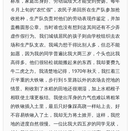
标准，家庭出身好、劳动成绩大才能受到赞扬。每年
６月上旬的“农忙假”，农民子弟回所在生产队参加抢
收抢种，生产队负责对他们的劳动表现作鉴定，并加
盖椭圆形公章。当时谁也没有想到这其间还有不少弄
虚作假行为。我们城镇居民的孩子则由学校组织去农
场和生产队支农。我竭力想干得比别人多，但总不能
如愿，因为我的同学普遍比我大两三岁，个头也比我
高得多。他们很轻松就能搬起来的东西，我却要费九
牛二虎之力。我清楚地记得，1970年秋天，我扛着三
斤半重的大铁锹，步行到５里路以外的农场去挖地的
情景。刚收割了水稻的田地还很潮湿，加上水稻根子
相联使土壤更板结。我使出浑身的力气也难以将粗笨
的铁锹插入土里，最后只好像踩高跷一样站上去。好
不容易铁锹入了土，我却无力将土掀开。这样，我挖
地的进度自然很慢。一位比我大四五岁的同学见状，