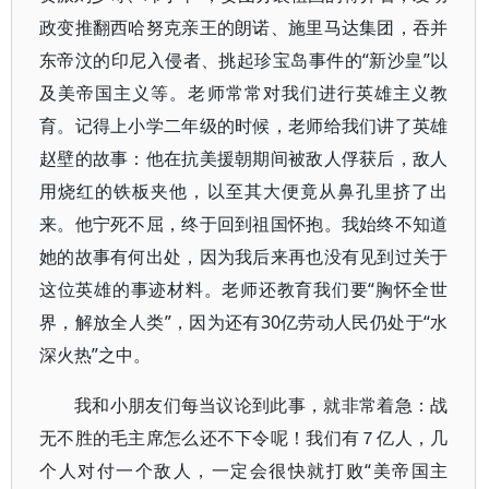
政变推翻西哈努克亲王的朗诺、施里马达集团，吞并
东帝汶的印尼入侵者、挑起珍宝岛事件的“新沙皇”以
及美帝国主义等。老师常常对我们进行英雄主义教
育。记得上小学二年级的时候，老师给我们讲了英雄
赵壁的故事：他在抗美援朝期间被敌人俘获后，敌人
用烧红的铁板夹他，以至其大便竟从鼻孔里挤了出
来。他宁死不屈，终于回到祖国怀抱。我始终不知道
她的故事有何出处，因为我后来再也没有见到过关于
这位英雄的事迹材料。老师还教育我们要“胸怀全世
界，解放全人类”，因为还有30亿劳动人民仍处于“水
深火热”之中。
我和小朋友们每当议论到此事，就非常着急：战
无不胜的毛主席怎么还不下令呢！我们有７亿人，几
个人对付一个敌人，一定会很快就打败“美帝国主