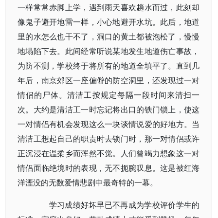
一样常常赤脚上学，遇到雨天喜欢趟水而过，此刻却
像鬼子避开地雷一样，小心地避开水坑。此后，地道
里的水怎么也干不了，洞口的黄土都被泡松了，慢慢
地塌陷下去。此间经常听说某地发生地道伤亡事故，
为防不测，学校终于将所有的地道全填平了。直到几
年后，南京郊区一座偏僻的防空洞里，还发现过一对
情侣的尸体。清洁工按规定每隔一段时间来清扫一
次。大约是清洁工一时忘记将出口的铁门锁上，使这
一对情侣有机会发现这么一块谈情说爱的好地方。当
清洁工想起自己的职责时去锁门时，那一对情侣或许
正沉浸在温柔乡而浑然不觉。人们曾竭力想象这一对
情侣面临绝境时的表现，无不扼腕叹息。这是被红海
洋湮没的无数爱情悲剧中最奇特的一幕。
学习成绩好坏早已不再成为学校评价学生的