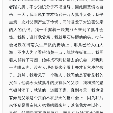
者踹几脚，不少知识分子不堪凌辱，因此而悲愤地自
杀。一天，我听说要在本街召开万人批斗大会，我平
生第一次对父亲产生了怜悯，同时激发了对迫害父亲
的人的仇恨。我一手握着一块鹅卵石来到了批斗会
场。我想，谁打我父亲，我就用石头砸他的头。批斗
会场设在街南头生产队的麦场上，那儿已经人山人
海，不少人为了看得清楚一点，就站在板凳上。我围
着人群转了两圈，始终找不到钻进去的机会，只听到
一片嘈杂声。没有人理会我这个看上去才五六岁的孩
子。忽然，我看见了一个熟人，我问他是否看见我的
父亲，他说今天被批斗的没有我的父亲，我积攒的怒
气顿时消了，就随他一道回了家。直到今天，我也没
有弄清父亲是否真的不在那天的批斗会上，因为我后
来怀疑是母亲托人把我哄回来的，以免我发生以外。
果然，父亲后来不再被批斗，而是在公社“五七”干校