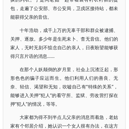
包，走遍了公安部、市公安局，卫戍区接待站，都未
能获得父亲的音信。
十年浩劫，成千上万的无辜干部和群众被逮捕、
关押、逐放。多少年是生死未卜、杳无音信。他们的
家人，无时无刻不惦念自己的亲人，日夜盼望能够获
得只言片语的消息……
在那个人妖颠倒的岁月里，社会上沉渣泛起，形
形色色的骗子应运而生。他们利用人们的善良、无
奈、轻信、渴望和无知，吹嘘自己有“特殊的关系”，
能够进入关押“犯人”的看守所、监狱、劳改营打探在
押“犯人”的情况，等等。
大家都为得不到半点儿父亲的消息而着急，老姑
家有个邻居介绍，她认识一个女人很有办法，在这方