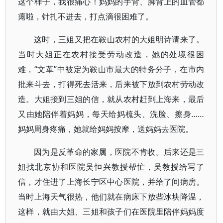
这个样子，我很痛心！妈妈的手背、脚背上的血管都
瘪啦，针扎不进去，打点滴很困难了。
这时，三姐又把在鞍山农村的大姐明诗请来了。
当时大姐正在农村接受劳动改造，她的处境很困
难，“文革”中被定为鞍山市最大的特务分子，在市内
批来斗去，打得死去活来，后来被下放到农村劳动改
造。大姐接到三姐的信，就从农村赶到上海来，最后
又由她陪伴着妈妈，每天给妈梳头、洗脸、擦身……
妈妈周身疼痛，她就给妈妈按摩，送妈妈去医院。
因为是反革命的家属，医院不肯收。后来还是三
姐找北京协和医院吴恒兴教授帮忙，吴教授给写了
信，才住进了上海长宁区中心医院，并给了间病房。
当时上海天气很热，他们就在病床下放些冰块降温，
这样，就由大姐、三姐和孩子们在医院里陪伴妈妈度