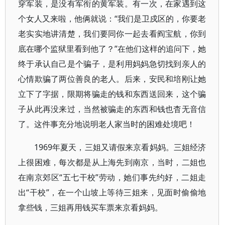
穿军装，是没有军衔的黄军装。有一次，在家遇到这
个女人又来啦，他俩就说：“我们是卫戍区的，你要老
老实实地讲清楚，我们要同你一起去看阎宝航，你到
底在哪个监狱里看到他了？”在他们这样的追问下，她
终于承认自己是个骗子，是利用妈妈急切找到亲人的
心情欺骗了两位善良的老人。后来，安民和培刚让她
立下了字据，限期将骗走的钱和东西送回来，这个骗
子从此再没来过，当然被骗走的东西和钱也杳无音信
了。这件事充分地说明老人家当时的困难处境吧！
1969年夏天，三姐又请假来京看妈妈。三姐经济
上很困难，每次都是从上海先到南京，当时，二姐也
在南京郊区“五七干校”劳动，她们事先约好，二姐走
出“干校”，在一个山坡上等待三姐来，见面时偷偷地
拿些钱，三姐再用钱买车票来京看妈妈。