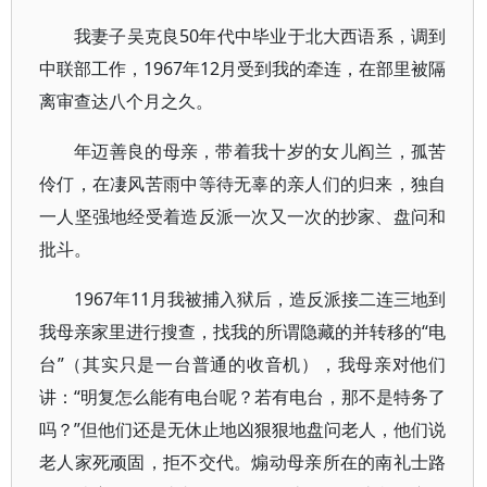
我妻子吴克良50年代中毕业于北大西语系，调到
中联部工作，1967年12月受到我的牵连，在部里被隔
离审查达八个月之久。
年迈善良的母亲，带着我十岁的女儿阎兰，孤苦
伶仃，在凄风苦雨中等待无辜的亲人们的归来，独自
一人坚强地经受着造反派一次又一次的抄家、盘问和
批斗。
1967年11月我被捕入狱后，造反派接二连三地到
我母亲家里进行搜查，找我的所谓隐藏的并转移的“电
台”（其实只是一台普通的收音机），我母亲对他们
讲：“明复怎么能有电台呢？若有电台，那不是特务了
吗？”但他们还是无休止地凶狠狠地盘问老人，他们说
老人家死顽固，拒不交代。煽动母亲所在的南礼士路