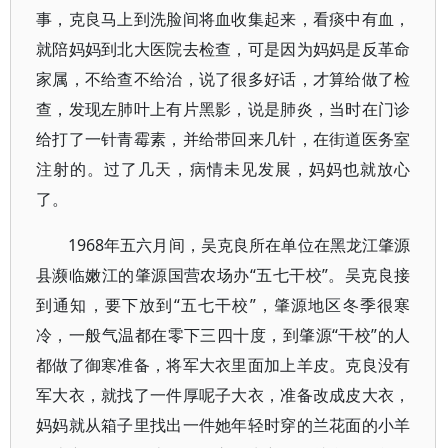
事，克良马上到洗脸间将血收集起来，看痰中有血，
就陪妈妈到北大医院去检查，可是因为妈妈是反革命
家属，不给查不给治，说了很多好话，才算给做了检
查，发现左肺叶上有片黑影，说是肺炎，当时在门诊
给打了一针青霉素，并给带回来几针，在街道医务室
注射的。过了几天，病情未见发展，妈妈也就放心
了。
1968年五六月间，吴克良所在单位在黑龙江肇源
县濒临嫩江的肇源国营农场办“五七干校”。吴克良接
到通知，要下放到“五七干校”，肇源地区冬季很寒
冷，一般气温都在零下三四十度，到肇源“干校”的人
都做了御寒准备，将军大衣里面加上羊皮。克良没有
军大衣，就找了一件厚呢子大衣，准备改成皮大衣，
妈妈就从箱子里找出一件她年轻时穿的兰花面的小羊