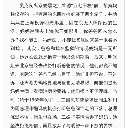
吴克良离京去黑龙江肇源“五七干校”前，帮妈妈
将仅存的一些有用的东西收拾好装了两个箱子，并劝
妈妈去上海投奔明光那里，因在京无人照顾她的生
活。妈妈说我去上海你三姐那儿，你爸爸回来怎么
办？我不能去。妈妈说，“不能让爸爸回来第一眼看不
到我”。其实，爸爸和我在监狱的情况妈妈是一无所
知，她这么说就是抱着一种思念和期盼。后来，明光
姐来北京曾经去政协打听爸爸的情况，他们都说不知
道。实际这时爸爸已经去世了，他们非但不说、不告
诉，还声嘶力竭地要她与爸爸划清界限。向他们提出
妈妈生病，看病治病需要钱，他们根本不予理睬。当
时（约于1968年6月），二嫂流莎曾请求唐闻生利用
为周总理作翻译的机会打听爸爸阎宝老的下落，总理
沉默不语，康生也在场。二嫂把实情告诉了妈妈，她
坚决拒绝相信，而且放弃了与明智一家下放的要求，