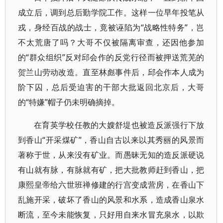
成立后，调到总后勤学院工作。这样一位早年投笔从
戎，身经百战的战士，竟被诬陷为“战略性特务”，岂
不太荒唐了吗？大哥不仅被隔离审查，还因他参加
的“群众组织”反对邱会作的反党行径而被押送荒芜的
贺兰山劳动改造。直至林彪事件后，邱会作本人成为
阶下囚，总后受迫害的干部大批返回北京后，大哥
的“特嫌”帽子仍未明确摘掉。
在育英学校任教的大嫂舒堤也被造反派强行下放
到香山“开采煤矿”，香山自古以来以其秀丽的风景而
著称于世，从来没有矿业。而愚昧无知的造反派硬说
有山就有脉，有脉就有矿，把大批教师赶到香山，把
康熙皇帝给六世班禅修建的行宫变成营房，在香山下
乱施开采，破坏了香山的风景和水系，造成香山泉水
断流，至今未能恢复，只好用自来水冒充泉水，以欺