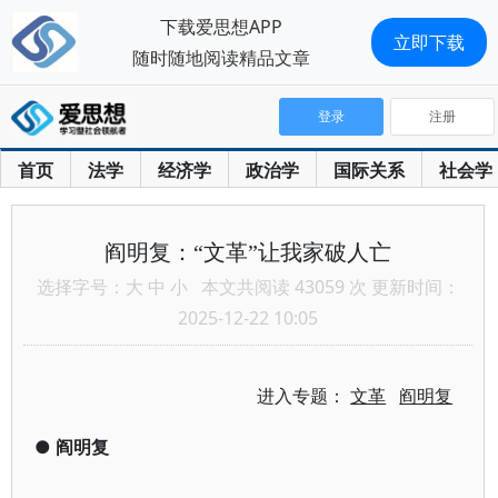
下载爱思想APP
立即下载
随时随地阅读精品文章
登录
注册
首页
法学
经济学
政治学
国际关系
社会学
阎明复：“文革”让我家破人亡
选择字号：
大
中
小
本文共阅读 43059 次 更新时间：
2025-12-22 10:05
进入专题：
文革
阎明复
●
阎明复