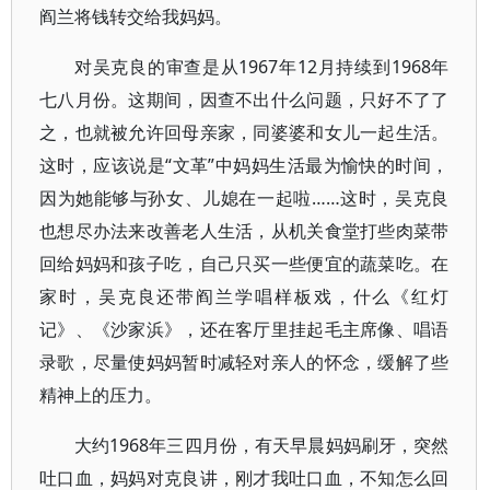
阎兰将钱转交给我妈妈。
对吴克良的审查是从1967年12月持续到1968年
七八月份。这期间，因查不出什么问题，只好不了了
之，也就被允许回母亲家，同婆婆和女儿一起生活。
这时，应该说是“文革”中妈妈生活最为愉快的时间，
因为她能够与孙女、儿媳在一起啦……这时，吴克良
也想尽办法来改善老人生活，从机关食堂打些肉菜带
回给妈妈和孩子吃，自己只买一些便宜的蔬菜吃。在
家时，吴克良还带阎兰学唱样板戏，什么《红灯
记》、《沙家浜》，还在客厅里挂起毛主席像、唱语
录歌，尽量使妈妈暂时减轻对亲人的怀念，缓解了些
精神上的压力。
大约1968年三四月份，有天早晨妈妈刷牙，突然
吐口血，妈妈对克良讲，刚才我吐口血，不知怎么回