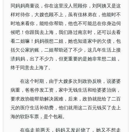
同妈妈商量说，你在这里没人照顾你，刘阿姨又是这
样对待你，大嫂也顾不上，虽有佳林弟在，他能时不
时地来看你，能给你帮助，他也不可能总在你身边伺
候吧！你跟我去上海，我们路过南京时，还可以去看
看二姐嘛！妈妈很想二姐，她也知道家中的欠债，包
括欠公家的账，二姐帮助还了不少，这几年生活上接
济妈妈，出了不少力，但更重要的是她非常想二姐，
终于同意去上海了。
在这个时期，由于大嫂多次到政协反映，说婆婆
病重，爸爸停发工资，家中无钱生活和给婆婆治病，
要求政协能帮助解决困难，后来，政协就批给了二百
元的医疗生活补助费，他们就用这二百元钱买了去上
海的软卧车票，是个包厢。
在临走前两天，妈妈又发起烧了，她又不想走