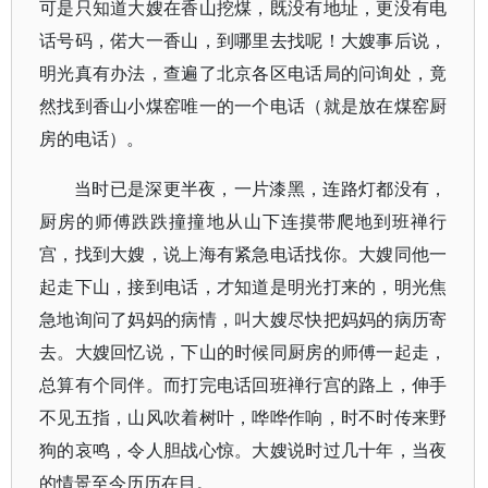
可是只知道大嫂在香山挖煤，既没有地址，更没有电
话号码，偌大一香山，到哪里去找呢！大嫂事后说，
明光真有办法，查遍了北京各区电话局的问询处，竟
然找到香山小煤窑唯一的一个电话（就是放在煤窑厨
房的电话）。
当时已是深更半夜，一片漆黑，连路灯都没有，
厨房的师傅跌跌撞撞地从山下连摸带爬地到班禅行
宫，找到大嫂，说上海有紧急电话找你。大嫂同他一
起走下山，接到电话，才知道是明光打来的，明光焦
急地询问了妈妈的病情，叫大嫂尽快把妈妈的病历寄
去。大嫂回忆说，下山的时候同厨房的师傅一起走，
总算有个同伴。而打完电话回班禅行宫的路上，伸手
不见五指，山风吹着树叶，哗哗作响，时不时传来野
狗的哀鸣，令人胆战心惊。大嫂说时过几十年，当夜
的情景至今历历在目。