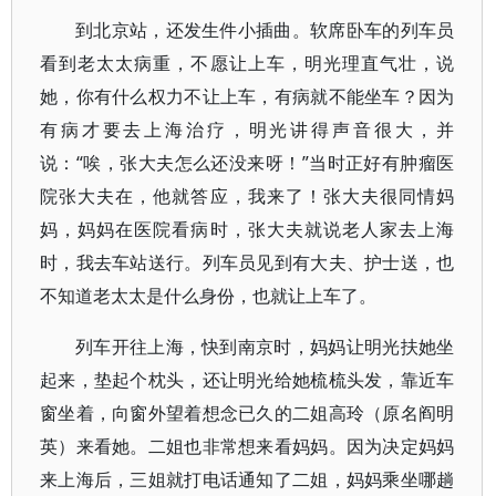
到北京站，还发生件小插曲。软席卧车的列车员
看到老太太病重，不愿让上车，明光理直气壮，说
她，你有什么权力不让上车，有病就不能坐车？因为
有病才要去上海治疗，明光讲得声音很大，并
说：“唉，张大夫怎么还没来呀！”当时正好有肿瘤医
院张大夫在，他就答应，我来了！张大夫很同情妈
妈，妈妈在医院看病时，张大夫就说老人家去上海
时，我去车站送行。列车员见到有大夫、护士送，也
不知道老太太是什么身份，也就让上车了。
列车开往上海，快到南京时，妈妈让明光扶她坐
起来，垫起个枕头，还让明光给她梳梳头发，靠近车
窗坐着，向窗外望着想念已久的二姐高玲（原名阎明
英）来看她。二姐也非常想来看妈妈。因为决定妈妈
来上海后，三姐就打电话通知了二姐，妈妈乘坐哪趟