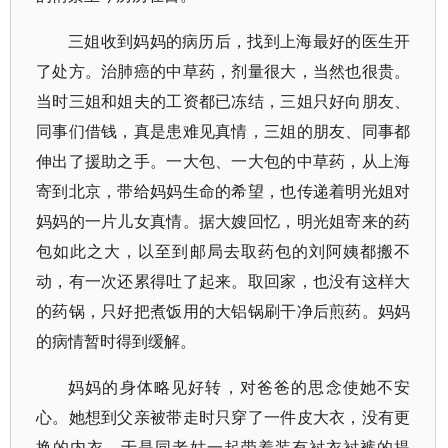
三姐收到妈妈的病历后，找到上海最好的医生开
了处方。治肺癌的中草药，剂量很大，当然也很贵。
当时三姐和姐夫的工资都已冻结，三姐只好向朋友、
同事们借钱，真是患难见真情，三姐的朋友、同事都
伸出了援助之手。一大包、一大包的中草药，从上海
寄到北京，带给妈妈生命的希望，也传递着明光姐对
妈妈的一片儿女真情。据大嫂回忆，明光姐寄来的药
包如此之大，以至到邮局去取药包的刘阿姨都搬不
动，有一次还累得吐了起来。取回家，也没有这样大
的药锅，只好把煮饭用的大铝锅刷干净后煎药。妈妈
的病情暂时得到缓解。
妈妈的身体略见好转，对爸爸的思念使她不安
心。她想到父亲被带走时只穿了一件皮大衣，没有更
换的内衣。于是同老姑一起带着装有衬衣衬裤的提