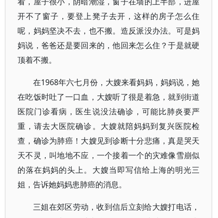
看，屋子很小，阴暗潮湿，窗子在墙的上半部，进屋
开不了窗子，要登上凳子去开，这样的房子怎么住
呢，妈妈坚决不去，也不搬。造反派没办法。可是妈
妈说，爸爸还是要回来的，他回来怎么住？于是就硬
顶着不搬。
在1968年六七月份，大嫂来看妈妈，妈妈说，她
在吃饭时吐了一口血，大嫂听了很是着急，就到街道
医院门诊看病，医生说没法确诊，可能比肺炎要严
重，请去大医院确诊。大嫂就陪妈妈到复兴医院检
查，确诊为肺癌！大嫂见到诊断十分悲痛，真是哭天
天不灵，叫地地不应，一个接着一个的灾难像雪崩似
的落在妈妈的头上。大嫂当即写信给上海的明光三
姐，告诉她妈妈患肺癌的消息。
三姐在郊区劳动，收到信后立刻给大嫂打电话，