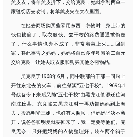
羔皮衣，将羊羔皮拆下，交给克良，她就拿到西单一
家缝纫店去改制，将羊羔皮夹在大衣里面。
在她去商场购买些零用东西、衣物时，身上带的
钱包被偷了，取衣服钱、去干校的路费通通被偷走
了，什么事情也办不成了，非常着急上火……回到
家，将此事告之妈妈，妈妈将自己多年积累的二百元
交给克良，让她去取衣服和购买其他必需物品。
吴克良于1968年6月，同中联部的干部一同踏上
开往东北去的火车，前往肇源“五七干校”。1969年1
号战备令下来后又随“五七干校”由黑龙江肇源迁往河
南沈丘县。克良临去黑龙江时一再劝告妈妈到上海
去，投靠明光三姐，也好有人照顾，但妈妈坚决不离
开，说爸爸和明复就要回来了，我一定要等他们。克
良无奈，只好把妈妈的衣物整理好，装在两个箱子