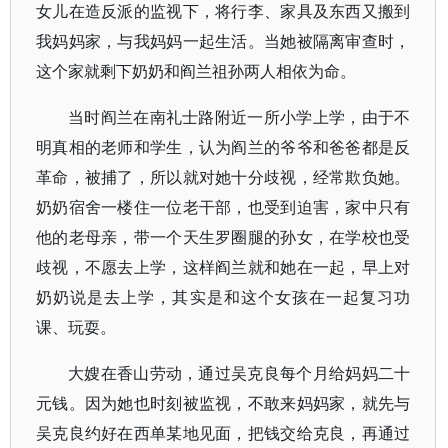
女儿在造反派的监视下，将行李、家具及东西又搬到
我妈妈家，与我妈妈一起生活。当她被隔离审查时，
这个家就剩下奶奶和阎兰祖孙两人相依为命。
当时阎兰在南礼士路附近一所小学上学，由于不
明真相的老师和学生，认为阎兰的爷爷和爸爸都是反
革命，被捕了，所以就对她十分歧视，经常欺负她。
奶奶宿舍一楼住一位老干部，也受到迫害，家中只有
他的老母亲，带一个天生罗圈腿的孙女，在学校也受
歧视，不愿去上学，这样阎兰就和她在一起，早上对
奶奶说是去上学，其实是和这个女孩在一起复习功
课、玩耍。
大嫂在香山劳动，通过吴克良每个月给妈妈二十
元钱。因为她也时刻被监视，不敢来妈妈家，就先与
吴克良约好在西单某地见面，把钱交给克良，再通过