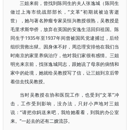
三姐来前，曾找到陈同生的夫人张逸城（陈同生
做过上海市统战部部长，“文革”初期就被迫害逝
世），她与著名肿瘤专家吴恒兴教授很熟，吴教授是
毛里求斯华侨，放弃在英国的安逸生活回归祖国。陈
同生于1935年至1937年间曾被国民党逮捕过，后经
组织营救出狱。因身体不好，周总理安排他在我们当
时南京的家里养病治疗，他对我们家很有感情。三姐
明光来京前，找张逸城同志，跟她说了母亲的病情和
家中的处境，她就给吴教授写了信，让三姐到京后带
着信去找吴教授。
当时吴教授在协和医院工作，也受到“文革”冲
击，工作受到影响，没办法，只好小声地对三姐
说：“请把你妈送来吧，我给她看看，到我的办公室
来。”一起去的还有二嫂流莎。