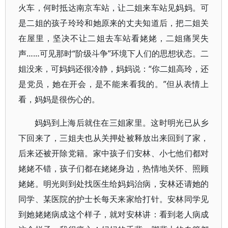
火车，何时抵达南京车站，让二姐来车站见妈妈。可
是二姐的孩子玲玲和她原来的丈夫知道后，把二姐关
在屋里，坚决不让二姐去车站看姥姥，二姐痛哭失
声……可见那时“阶级斗争”环境下人们的思想状态。二
姐没来，可妈妈还很冷静，妈妈说：“你二姐高玲，还
是党员，她在开会，是不能来看我的。”但从表情上
看，妈妈是很伤心的。
妈妈到上海后就住在三姐家里。这时明光已从乡
下回来了，三姐夫也从关押处被释放出来回到了家，
后来还被开除党籍。家中孩子们安林、小七他们都对
姥姥不错，孩子们都在姥姥身边，热情地关怀、照顾
姥姥。明光则到处找医生给妈妈治病，安林还请她的
同学、某医院的护士长每天来家给打针。安林同学见
到她姥姥病成这个样子，就对安林讲：看到老人病成