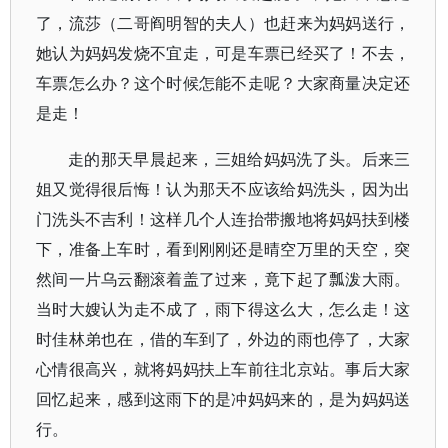
了，流莎（二哥阎明智的夫人）也赶来为妈妈送行，
她认为妈妈发烧不宜走，可是车票已经买了！不去，
车票怎么办？这个时候怎能不走呢？大家商量决定还
是走！
走的那天早晨起来，三姐给妈妈洗了头。后来三
姐又觉得很后悔！认为那天不应该给妈洗头，因为出
门洗头不吉利！这样几个人连抬带搬地将妈妈扶到楼
下，准备上车时，看到刚刚还是晴空万里的天空，突
然间一片乌云翻滚着盖了过来，竟下起了瓢泼大雨。
当时大嫂认为走不成了，雨下得这么大，怎么走！这
时佳林弟也在，借的车到了，外边的雨也停了，大家
心情很高兴，就将妈妈扶上车前往北京站。事后大家
回忆起来，感到这雨下的是冲妈妈来的，是为妈妈送
行。