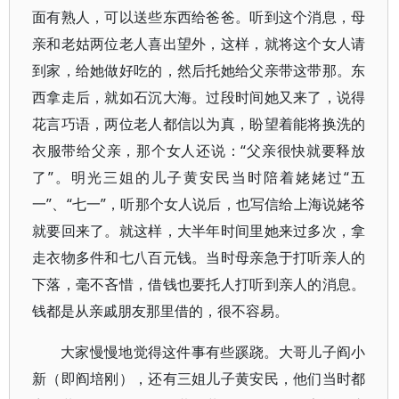
面有熟人，可以送些东西给爸爸。听到这个消息，母
亲和老姑两位老人喜出望外，这样，就将这个女人请
到家，给她做好吃的，然后托她给父亲带这带那。东
西拿走后，就如石沉大海。过段时间她又来了，说得
花言巧语，两位老人都信以为真，盼望着能将换洗的
衣服带给父亲，那个女人还说：“父亲很快就要释放
了”。明光三姐的儿子黄安民当时陪着姥姥过“五
一”、“七一”，听那个女人说后，也写信给上海说姥爷
就要回来了。就这样，大半年时间里她来过多次，拿
走衣物多件和七八百元钱。当时母亲急于打听亲人的
下落，毫不吝惜，借钱也要托人打听到亲人的消息。
钱都是从亲戚朋友那里借的，很不容易。
大家慢慢地觉得这件事有些蹊跷。大哥儿子阎小
新（即阎培刚），还有三姐儿子黄安民，他们当时都