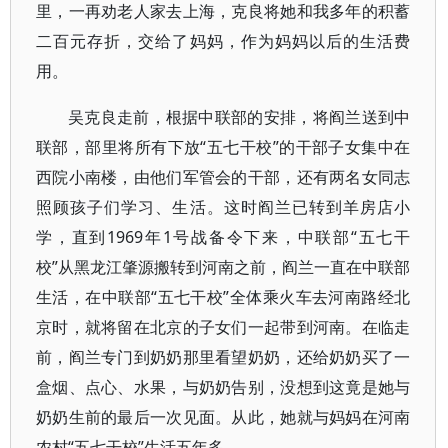
里，一再劝老人家去上海，克良将她和我多年的积蓄
二百元存折，交给了妈妈，作为妈妈以后的生活费
用。
吴克良走前，根据中联部的安排，将阎兰送到中
联部，部里将所有下放“五七干校”的干部子女集中在
西院小南楼，由他们军管会的干部，还有两名女同志
照顾孩子们学习、生活。这时阎兰已转到羊房店小
学，直到1969年1号战备令下来，中联部“五七干
校”从黑龙江肇源搬转到河南之前，阎兰一直在中联部
生活，在中联部“五七干校”全体乘火车去河南路经北
京时，就将留在北京的子女们一起带到河南。在临走
前，阎兰专门到奶奶那里看望奶奶，还给奶奶买了一
盒烟、点心、水果，与奶奶告别，没想到这竟是她与
奶奶生前的最后一次见面。从此，她就与妈妈在河南
农村“五七干校”生活五年多。