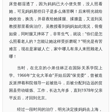
床垫都湿透了，因为妈妈已大小便失禁，没人照看
她，可见妈妈那些日子是多么痛苦啊！后来明光就给
她收拾，换洗，并昼夜给她揉腿、揉膝盖，又送到吴
教授那里看病治疗。吴教授看到妈妈如此境况，骨瘦
如柴，同时腿又摔坏了，非常生气，就说：“你们是怎
么照看老人的？怎能让她这样受折磨呢？”明光是有苦
难言，现在是家破人亡，家中哪儿有亲人来照顾老人
哪！
当时，在北京的小弟佳林正在国际关系学院上
学。1966年“文化大革命”开始后因“保党委”，曾被造
反派押着和院领导一起被批斗，后被分配到边远的贫
困县劳动锻炼、工作，长达九年多，直到1978年父亲
平反后，才回到北京。
经过一段时间的治疗，明光决定接妈妈去上海，