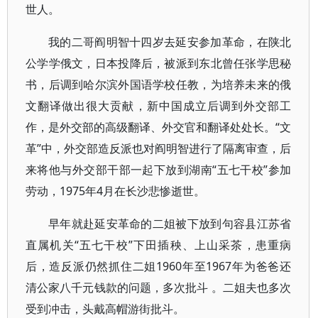
世人。
我的二哥阎明智十四岁去延安参加革命，在陕北
公学学俄文，日本投降后，被派到东北曾任张学思秘
书，后调到哈尔滨外国语学校任教，为培养未来的俄
文翻译做出很大贡献，新中国成立后调到外交部工
作，是外交部的高级翻译、外交官和翻译处处长。“文
革”中，外交部造反派也对阎明智进行了隔离审查，后
来将他与外交部干部一起下放到湖南“五七干校”参加
劳动，1975年4月在长沙悲惨逝世。
早年就赴延安革命的二姐被下放到句容县江苏省
直属机关“五七干校”下田插秧、上山采茶，患重病
后，造反派仍然抓住二姐1960年至1967年为爸爸还
清公家八千元钱款的问题，多次批斗 。二姐夫也多次
受到冲击，头戴高帽游街批斗。