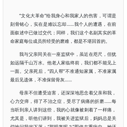
“文化大革命”给我身心和我家人的伤害，可谓是
刻骨铭心，实在是难以忘却……我个人的遭遇，在前
面叙述中已做过交代；同样，我们这个名副其实的革
命家庭每位成员所经受的磨难，都是不堪回首的。
我与父亲同关在一座监狱中，虽近在咫尺，但犹
如远隔千山万水。他老人家临终前，我们都不能见上
一面。父亲死后，“四人帮”不准通知家属，不准家属
最后见遗体，不准保留骨灰……
母亲不但遭受迫害，还深深地思念着父亲和我，
心力交瘁，得了不治之症，受尽了病痛的折磨……每
当听到亲人讲到这些，我的心就像被刺着了一样痛，
尤其是，听他们讲到，我被关进监狱后，妈妈总是关
切地问我的下落：“那明复呢？”即使在重病中，她还