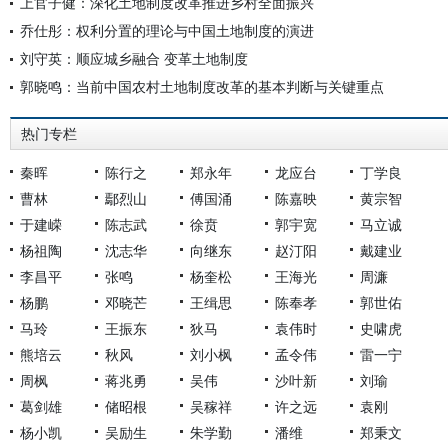
上官子健：深化土地制度改革推进乡村全面振兴
乔仕彤：权利分置的理论与中国土地制度的演进
刘守英：顺应城乡融合 变革土地制度
郭晓鸣：当前中国农村土地制度改革的基本判断与关键重点
热门专栏
秦晖
陈行之
郑永年
龙应台
丁学良
曹林
鄢烈山
傅国涌
陈嘉映
黄宗智
于建嵘
陈志武
徐贲
郭宇宽
马立诚
杨祖陶
沈志华
向继东
赵汀阳
戴建业
李昌平
张鸣
杨奎松
王海光
周濂
杨鹏
邓晓芒
王缉思
陈奉孝
郭世佑
马玲
王振东
狄马
袁伟时
史啸虎
熊培云
秋风
刘小枫
孟令伟
雷一宁
周枫
蒋兆勇
吴伟
沙叶新
刘瑜
葛剑雄
储昭根
吴稼祥
许之远
袁刚
杨小凯
吴励生
朱学勤
潘维
郑秉文