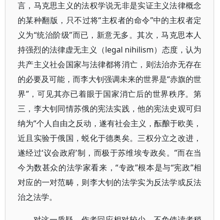
言，马克思主义的法权学说无非是实证主义法律概念
的某种翻版，只不过将“主权者的命令”中的主权者定
义为“统治阶级”而已，新意无多。其次，马克思本人
持强烈的法律虚无主义（legal nihilism）态度，认为
共产主义社会国家与法律都将消亡，则法治亦无存在
的必要及可能，而李大钊强调未来的世界是“赤旗的世
界”，可见其亦已着眼于国家消亡后的世界秩序。第
三，李大钊同情苏俄的宪法实践，他的宪法史观可归
纳为“个人自由之反动，遂有社会主义，酝酿于欧美，
近且实验于俄国，蜕化于德奥矣。三权分立之改进，
遂经过‘议会政府’制，而极于苏维埃专政矣。”而在当
今为数甚众的法学家看来，“专政”根本是与“宪政”相
对应的一对范畴，则李大钊的法学实为反法学或反法
治之法学。
对这一质疑，作者回应相对较少，不免使读者稍