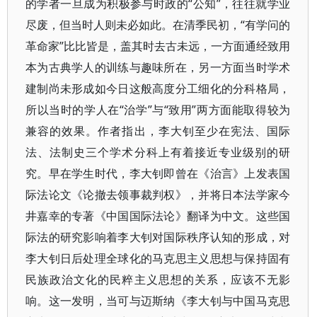
的学者一旦成为积极参与时政的“公知”，往往就学业
尽废，但当时人则未必如此。在清季民初，“有学问的
革命家”比比皆是，盖其时去古未远，一方面通经致用
本为古典学人的训练与趣味所在，另一方面当时学术
建制尚未形成如今日这般高度分工细化的分科格局，
所以当时的学人在“治学”与“致用”两方面能取得较为
兼容的效果。作者指出，李大钊至少在宪法、国际
法、法制史三个学术分科上有着接近专业级别的研
究。早在学生时代，李大钊即曾在《治言》上发表国
际法论文《论撤去领事裁判权》，并将日本法学家今
井嘉幸的专著《中国国际法论》翻译为中文。这些国
际法的研究影响着李大钊对国际秩序认知的形成，对
李大钊日后处理全球化的马克思主义思想与保持固有
民族政治文化的民粹主义思想的关系，应该不无影
响。这一发明，当可与迈斯纳《李大钊与中国马克思