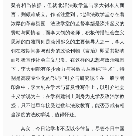
疑有相当依据，但就北洋法政学堂与李大钊本人而
言，则颇难成立。作者注意到，北洋法政学堂存在着
浓厚的革命氛围，法政学堂的监督李榘是滦州起义的
赞助与同情者，而李大钊的老师，积极传播社会主义
思潮的白雅雨则是滦州起义的主要领导人之一，李大
钊在校期间参与创办的政论刊物《言治》即受其影响
而积极宣传社会主义思潮。在这样的思想与政治氛围
下，李大钊能有多少余力与兴致去从事纯“学术”，特
别是高度专业化的“法学”引介与研究呢？在一般学者
印象中，李大钊在学术与普及性写作上，以引介社会
主义学说为主；在学科建制上则身为史学及政治学教
授，只不过早年接受过数年法政教育，能否形成有相
当深度的法政学说，值得怀疑。
其实，今日治学者不应以今律昔，尽管今日中国