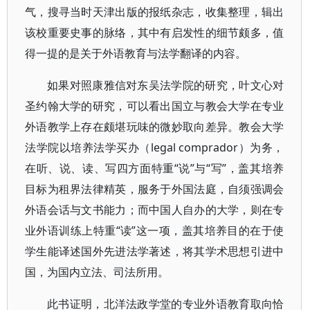
气，搜寻当时天津出版的报纸杂志，收集整理，辑出
该校重要史事的脉络，其中有启发性的细节颇多，值
得一提的是关于外语教育与法学翻译的内容。
如果对照康雅信对东吴法学院的研究，叶文心对
圣约翰大学的研究，可以看出国立与教会大学在专业
外语教学上存在颇堪玩味的微妙取向差异。教会大学
法学院以培养法学买办（legal comprador）为务，
在听、说、读、写四方面特重“说”与“写”，盖其培养
目标为租界法律精英，服务于外国法庭，自须强调会
外语会话与文书能力；而中国人自办的大学，则在专
业外语训练上特重“读”这一项，盖其培养目的在于使
学生能译述国外先进法学著述，将其学术思想引进中
国，为国内立法、司法所用。
此书证明，北洋法政学堂的专业外语教育取向恰