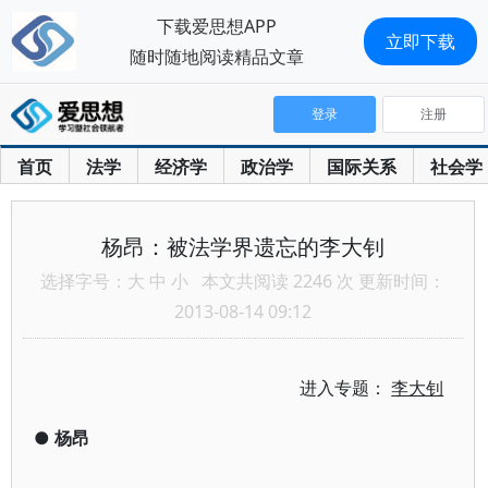
下载爱思想APP
立即下载
随时随地阅读精品文章
登录
注册
首页
法学
经济学
政治学
国际关系
社会学
杨昂：被法学界遗忘的李大钊
选择字号：
大
中
小
本文共阅读 2246 次 更新时间：
2013-08-14 09:12
进入专题：
李大钊
●
杨昂