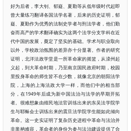
好为后者，李大钊、郁嶷、夏勤等从低年级时代起即
曾大量练习翻译各国法学名著，后来的历史证明，郁
嶷、夏勤作为优秀的法制史学者与刑法学者，他们勤
奋而高产的学术翻译确实为这两个法学分支学科在近
代中国的发展，奠定了坚实的基础。学术与职业取向
以外，学校政治氛围的差异亦十分显著。作者的研究
证明，北洋法政学堂是一所革命家的摇篮，从滦州起
义起，到大革命时期，乃至南京国民政府时期，校园
里投身革命的师生皆不在少数，就像北京的朝阳法学
院，上海的上海法政大学一样，而他们中的相当部
分，在1949年后成为新中国法治与法学的早期开拓
者。很难想象由殖民地法官训练出来的东吴法学院学
生与耶稣会士训练出来的震旦法学院学生能如此倾向
革命。这一史实证明了复杂历史进程中革命与法治并
非凿枘难容，革命者的身份为参与法治建设提供了合