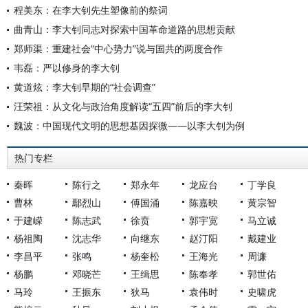
程美东：在李大钊先生塑像前的祭词
曲青山：李大钊同志对探索中国革命道路的思想贡献
郑师渠：重建社会“中心势力”说与国共的两度合作
韦磊：严以修身的李大钊
黄道炫：李大钊早期的“社会调查”
汪荣祖：从文化与政治角度解读“五四”前后的李大钊
魏波：中国现代文明的思想基因探微——以李大钊为例
热门专栏
秦晖
陈行之
郑永年
龙应台
丁学良
曹林
鄢烈山
傅国涌
陈嘉映
黄宗智
于建嵘
陈志武
徐贲
郭宇宽
马立诚
杨祖陶
沈志华
向继东
赵汀阳
戴建业
李昌平
张鸣
杨奎松
王海光
周濂
杨鹏
邓晓芒
王缉思
陈奉孝
郭世佑
马玲
王振东
狄马
袁伟时
史啸虎