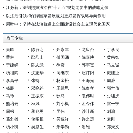
江必新：深刻把握法治在“十五五”规划纲要中的战略定位
以法治引领和保障国家发展规划更好发挥战略导向作用
周叶中：坚持在法治轨道上全面建设社会主义现代化国家
热门专栏
秦晖
陈行之
郑永年
龙应台
丁学良
曹林
鄢烈山
傅国涌
陈嘉映
黄宗智
于建嵘
陈志武
徐贲
郭宇宽
马立诚
杨祖陶
沈志华
向继东
赵汀阳
戴建业
李昌平
张鸣
杨奎松
王海光
周濂
杨鹏
邓晓芒
王缉思
陈奉孝
郭世佑
马玲
王振东
狄马
袁伟时
史啸虎
熊培云
秋风
刘小枫
孟令伟
雷一宁
周枫
蒋兆勇
吴伟
沙叶新
刘瑜
葛剑雄
储昭根
吴稼祥
许之远
袁刚
杨小凯
吴励生
朱学勤
潘维
郑秉文