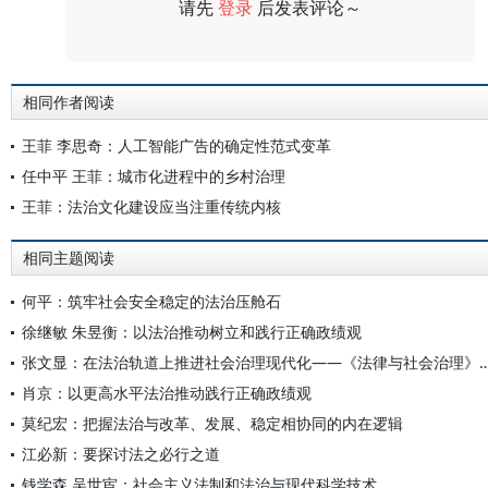
请先
登录
后发表评论～
评论
相同作者阅读
王菲 李思奇：人工智能广告的确定性范式变革
任中平 王菲：城市化进程中的乡村治理
王菲：法治文化建设应当注重传统内核
相同主题阅读
何平：筑牢社会安全稳定的法治压舱石
徐继敏 朱昱衡：以法治推动树立和践行正确政绩观
张文显：在法治轨道上推进社会治理现代化——《法律与社会
肖京：以更高水平法治推动践行正确政绩观
莫纪宏：把握法治与改革、发展、稳定相协同的内在逻辑
江必新：要探讨法之必行之道
钱学森 吴世宦：社会主义法制和法治与现代科学技术