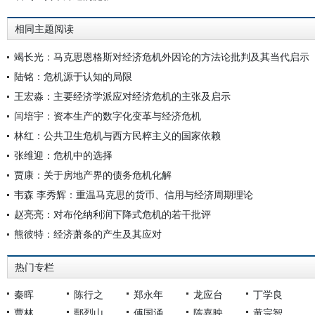
相同主题阅读
竭长光：马克思恩格斯对经济危机外因论的方法论批判及其当代启示
陆铭：危机源于认知的局限
王宏淼：主要经济学派应对经济危机的主张及启示
闫培宇：资本生产的数字化变革与经济危机
林红：公共卫生危机与西方民粹主义的国家依赖
张维迎：危机中的选择
贾康：关于房地产界的债务危机化解
韦森 李秀辉：重温马克思的货币、信用与经济周期理论
赵亮亮：对布伦纳利润下降式危机的若干批评
熊彼特：经济萧条的产生及其应对
热门专栏
秦晖
陈行之
郑永年
龙应台
丁学良
曹林
鄢烈山
傅国涌
陈嘉映
黄宗智