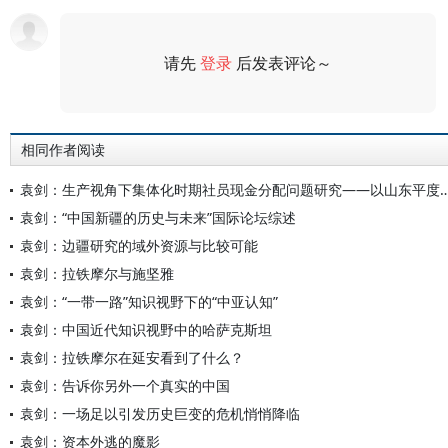
请先
登录
后发表评论～
评论
相同作者阅读
袁剑：生产视角下集体化时期社员现金分配问题研究——以
袁剑：“中国新疆的历史与未来”国际论坛综述
袁剑：边疆研究的域外资源与比较可能
袁剑：拉铁摩尔与施坚雅
袁剑：“一带一路”知识视野下的“中亚认知”
袁剑：中国近代知识视野中的哈萨克斯坦
袁剑：拉铁摩尔在延安看到了什么？
袁剑：告诉你另外一个真实的中国
袁剑：一场足以引发历史巨变的危机悄悄降临
袁剑：资本外逃的魔影