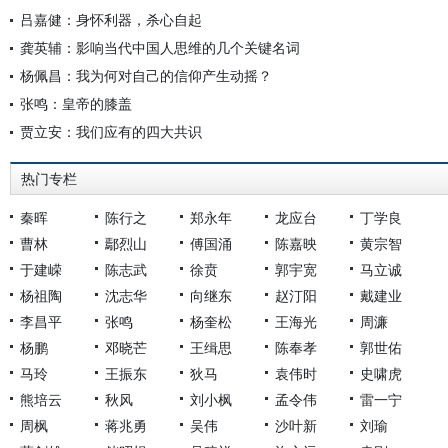
吕嘉健：身怀利器，杀心自起
龚英辅：影响当代中国人思维的几个关键名词
杨佩昌：我为何对自己的信仰产生动摇？
张鸣：皇帝的膝盖
贾立安：我们应有的四大共识
热门专栏
秦晖
陈行之
郑永年
龙应台
丁学良
曹林
鄢烈山
傅国涌
陈嘉映
黄宗智
于建嵘
陈志武
徐贲
郭宇宽
马立诚
杨祖陶
沈志华
向继东
赵汀阳
戴建业
李昌平
张鸣
杨奎松
王海光
周濂
杨鹏
邓晓芒
王缉思
陈奉孝
郭世佑
马玲
王振东
狄马
袁伟时
史啸虎
熊培云
秋风
刘小枫
孟令伟
雷一宁
周枫
蒋兆勇
吴伟
沙叶新
刘瑜