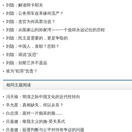
刘隐：解读阿卡耶夫
刘隐：公务用车改革缘何流产？
刘隐：贪官为何高票当选？
刘隐：从陈家山到孙家湾——一个值得永远记住的历程
刘隐：民主是需要的，更是争取的
刘隐：中国人，喜耶？悲耶？
刘隐：戏说“反恐”
刘隐：别斯兰并不遥远
谁为“犯罪”负责？
相同主题阅读
冯天瑜：明清之际中国文化的近代性转向
辛允星：真相缺失，何以从良？
白志强：面对一片痴呆的脸……
吕嘉健：唯我主义的施-受关系式
吕嘉健：延缓判断与公平对待有争议的问题