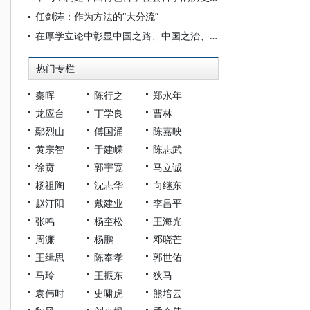
任剑涛：作为方法的“大分流”
在厚学立论中彰显中国之路、中国之治、中国之理
热门专栏
秦晖
陈行之
郑永年
龙应台
丁学良
曹林
鄢烈山
傅国涌
陈嘉映
黄宗智
于建嵘
陈志武
徐贲
郭宇宽
马立诚
杨祖陶
沈志华
向继东
赵汀阳
戴建业
李昌平
张鸣
杨奎松
王海光
周濂
杨鹏
邓晓芒
王缉思
陈奉孝
郭世佑
马玲
王振东
狄马
袁伟时
史啸虎
熊培云