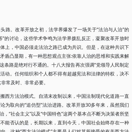
头路。改革开放之初，法学界爆发了一场关于“法治与人治”的
等”的讨论，这些学术争鸣为法学界拨乱反正，凝聚改革开放时
总体上，中国必须走法治之路已成为共识。但是，在这种共识下
矛盾凸显期，有一种思想观点主张:依靠人治的思维和实践来解
这条路是绝对行不通的。十八大报告再次强调“党领导人民制定
内活动。任何组织和个人都不得有超越宪法和法律的特权，决不
这非常及时、非常必要。
照搬西方法治模式。自清末改制以来，中国法制现代化道路一直
论为取向的“追仿型”法治进路。改革开放30多年来，虽然我们
，“社会主义”以及“中国特色”这两个基本点不断为决策者所坚
但不能否认的是，长期以来，直到今天，中国社会始终存在一种
向。这种“西方法治模式”主要是人们对其所接受的有关西方法