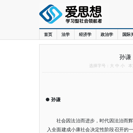
首页
法学
经济学
政治学
国际
孙谦
选择字号：
大
中
小
本文
●
孙谦
社会因法治而进步，时代因法治而辉
入全面建成小康社会决定性阶段召开的