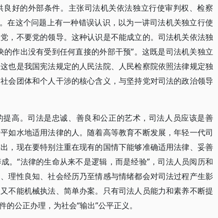
供良好的外部条件。主张司法机关依法独立行使审判权、检察
别。在这个问题上有一种错误认识，以为一讲司法机关独立行使
政党，不要党的领导。这种认识是不能成立的。司法机关依法独
决的作出没有受到任何直接的外部干预”。这既是司法机关独立
。这也是我国宪法规定的人民法院、人民检察院依照法律规定独
、社会团体和个人干涉的核心含义，与坚持党对司法的政治领导
的提高。司法是忠诚、善良和公正的艺术，司法人员应该是善
衡平如水地适用法律的人。随着高等教育不断发展，年轻一代司
突出，现在要特别注重在现有的国情下能够准确适用法律、妥善
成。“法律的生命从来不是逻辑，而是经验”，司法人员阅历和
向、理性良知、社会经历乃至情感与情绪都会对司法过程产生影
，又不能机械执法、简单办案。只有司法人员能力和素养不断提
件的公正办理，为社会“输出”公平正义。