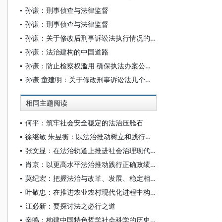
孙谦：刑事侦查与法律监督
孙谦：刑事侦查与法律监督
孙谦：关于修改后刑事诉讼法执行情况的若干思考
孙谦：法治建构的中国道路
孙谦：防止检察权滥用 确保执法办案公正廉洁
孙谦 童建明：关于修改刑事诉讼法几个问题的思考
相同主题阅读
何平：筑牢社会安全稳定的法治压舱石
徐继敏 朱昱衡：以法治推动树立和践行正确政绩观
张文显：在法治轨道上推进社会治理现代化——《法律与社会治理》 卷首语 （代）
肖京：以更高水平法治推动践行正确政绩观
莫纪宏：把握法治与改革、发展、稳定相协同的内在逻辑
叶敬忠：在推进农业农村现代化进程中构建农政转型的中国道路
江必新：要探讨法之必行之道
辛鸣：构建中国特色哲学社会科学的历史主动