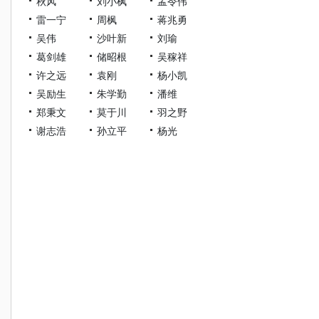
秋风
刘小枫
孟令伟
雷一宁
周枫
蒋兆勇
吴伟
沙叶新
刘瑜
葛剑雄
储昭根
吴稼祥
许之远
袁刚
杨小凯
吴励生
朱学勤
潘维
郑秉文
莫于川
羽之野
谢志浩
孙立平
杨光