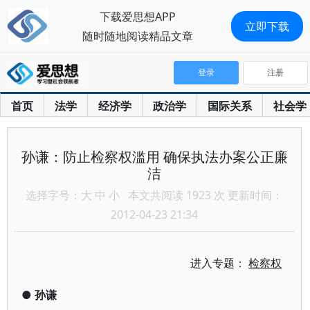
下载爱思想APP
立即下载
随时随地阅读精品文章
登录
注册
首页
法学
经济学
政治学
国际关系
社会学
孙谦：防止检察权滥用 确保执法办案公正廉
洁
选择字号：
大
中
小
本文共阅读 1923 次 更新时间：
2012-04-23 21:34
进入专题：
检察权
●
孙谦