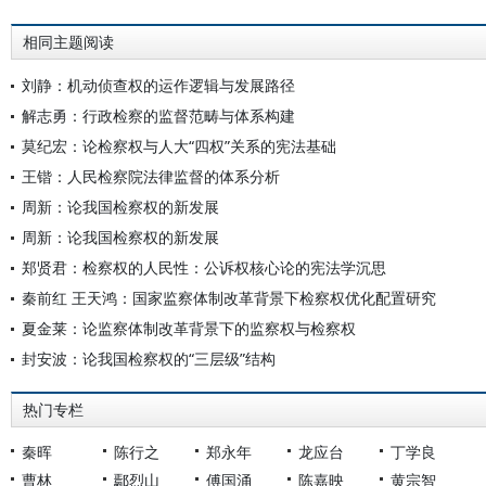
相同主题阅读
刘静：机动侦查权的运作逻辑与发展路径
解志勇：行政检察的监督范畴与体系构建
莫纪宏：论检察权与人大“四权”关系的宪法基础
王锴：人民检察院法律监督的体系分析
周新：论我国检察权的新发展
周新：论我国检察权的新发展
郑贤君：检察权的人民性：公诉权核心论的宪法学沉思
秦前红 王天鸿：国家监察体制改革背景下检察权优化配置研究
夏金莱：论监察体制改革背景下的监察权与检察权
封安波：论我国检察权的“三层级”结构
热门专栏
秦晖
陈行之
郑永年
龙应台
丁学良
曹林
鄢烈山
傅国涌
陈嘉映
黄宗智