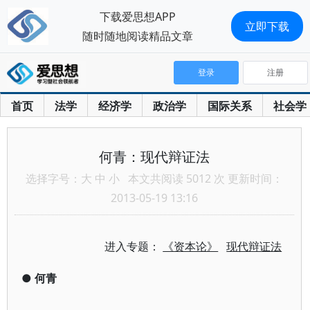
下载爱思想APP
立即下载
随时随地阅读精品文章
登录
注册
首页
法学
经济学
政治学
国际关系
社会学
何青：现代辩证法
选择字号：
大
中
小
本文共阅读 5012 次 更新时间：
2013-05-19 13:16
进入专题：
《资本论》
现代辩证法
●
何青