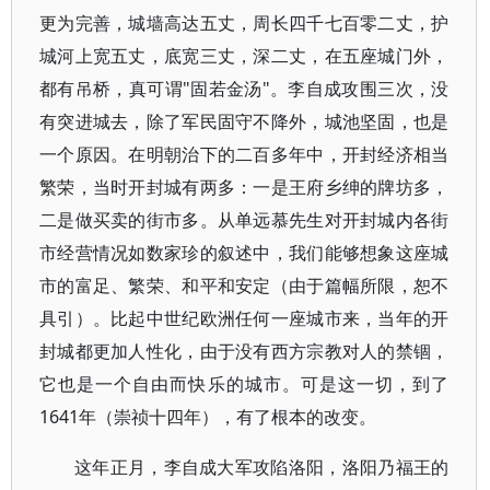
更为完善，城墙高达五丈，周长四千七百零二丈，护
城河上宽五丈，底宽三丈，深二丈，在五座城门外，
都有吊桥，真可谓"固若金汤"。李自成攻围三次，没
有突进城去，除了军民固守不降外，城池坚固，也是
一个原因。在明朝治下的二百多年中，开封经济相当
繁荣，当时开封城有两多：一是王府乡绅的牌坊多，
二是做买卖的街市多。从单远慕先生对开封城内各街
市经营情况如数家珍的叙述中，我们能够想象这座城
市的富足、繁荣、和平和安定（由于篇幅所限，恕不
具引）。比起中世纪欧洲任何一座城市来，当年的开
封城都更加人性化，由于没有西方宗教对人的禁锢，
它也是一个自由而快乐的城市。可是这一切，到了
1641年（崇祯十四年），有了根本的改变。
这年正月，李自成大军攻陷洛阳，洛阳乃福王的