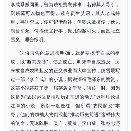
李成系贼同里，曾为贼祖赞襄葬事，若得其人导引，
则贼墓可以物色而得。兹有贡生艾诏，其人老成持
重，寻访李成，便可记伊前往，但职未敢擅便，伏乞
制台俞允，俾得便宜行事，庶几闯贼可灭，而国耻立
雪矣。理合报明。
这份报告的意思很明确，就是要挖李自成的祖
坟，以"断其龙脉"，使之速亡。明末李自成造反，历
来被当成农民起义的正义事业而大肆宣传，姚雪垠写
过一部《李自成》的小说，据说深得毛泽东的赞赏，
这部小说还获了第一届茅盾文学奖，哄传一时。因为
这是为"农民起义是推动历史前进的动力"这种理论做
注脚的小说，所以一度走红。但所谓"农民起义"本
身，他们的领袖人物倒没想"推动历史前进"这样伟大
的使命，无论陈胜、吴广，黄巢、李自成、张献忠还