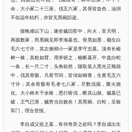
余，大小冢二十三座。伐五六冢，其骨皆血色，油润
不似远年枯朽，亦皆无黑碗踪迹。
值晚难以下山，遂坐贼旧窑中，向火，至天明，
再掘数冢，而黑碗见即李海墓也。骨黑如墨，额生白
毛六七寸许，其左侧稍小一冢是李守忠墓。顶有长榆
树一株，其粗如臂。用斧斩之，榆断墓开。中盘白蛇
一条，长一尺二寸，头角崭然，随取装入黑光正顺袋
中，伐其骨骸。凡骨节间，皆绿如铜青，生黄毛五六
寸许；其余骨骸有毛者七八冢，尽数伐掘，聚火烧
化。大小林木千余株，悉行斫伐，断其山脉。贼墓已
破，王气已泄，贼势当自败矣！其黑碗、白蛇，呈验
军门，理合登报。
李自成父祖之墓，有何奇异之处吗？李自成出生