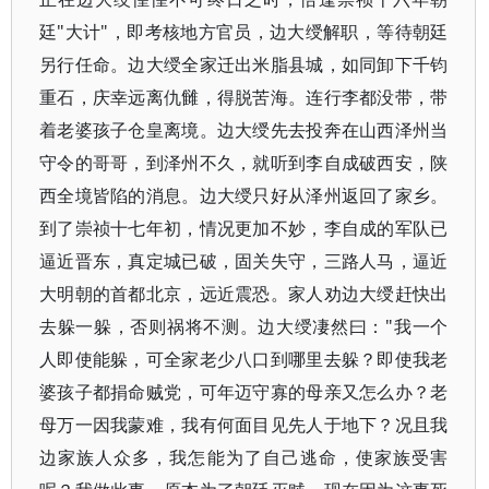
廷"大计"，即考核地方官员，边大绶解职，等待朝廷
另行任命。边大绶全家迁出米脂县城，如同卸下千钧
重石，庆幸远离仇雠，得脱苦海。连行李都没带，带
着老婆孩子仓皇离境。边大绶先去投奔在山西泽州当
守令的哥哥，到泽州不久，就听到李自成破西安，陕
西全境皆陷的消息。边大绶只好从泽州返回了家乡。
到了崇祯十七年初，情况更加不妙，李自成的军队已
逼近晋东，真定城已破，固关失守，三路人马，逼近
大明朝的首都北京，远近震恐。家人劝边大绶赶快出
去躲一躲，否则祸将不测。边大绶凄然曰："我一个
人即使能躲，可全家老少八口到哪里去躲？即使我老
婆孩子都捐命贼党，可年迈守寡的母亲又怎么办？老
母万一因我蒙难，我有何面目见先人于地下？况且我
边家族人众多，我怎能为了自己逃命，使家族受害