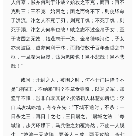
人何辜，贼亦何利于汴哉？始攻之不克，而再；再不
克则三；三不克，始困之；困之而终不下，则使毕命
于洪流。汴之人不死于刃，则死于饥；不死于饥，则
死于溺。汴之人何辜也哉！贼之志不过金帛子女，至
于攻围之无效，始逞志于一决。金帛徒输河伯，子女
亦隶波臣，贼亦何利于汴，而顾使数千百年全盛之中
枢，一旦潴为巨浸，荡为魁陵也！岂不悲哉！岂不悲
哉！"
或问：开封之人，被围之时，何不开门纳降？不
是"迎闯王，不纳粮"吗？不箪食壶浆，以迎义军，却
坚守不降，岂非自取其祸？据清初人林慧如所记：李
自成攻城略地，有令在先："下城不逾时，不杀；一
日杀之三，再日十之七，三日屠之。"屠城之法："每
城陷，步兵环堞下，马兵徼之如覆海然，不使一人脱
生。"城池一天攻陷，要杀人三成，两天攻陷，杀七