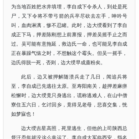
为当地百姓把水井填埋，李自成下令杀人，到处是死
尸，又下令将不带弓箭的兵卒尽砍去左手，呻吟号
叫，血肉淋漓，惨不忍睹。此时，边大绶看到了李自
成正下马，押差陈刚想上前禀报，押差吴摇手止之而
过。吴可能有意拖延，救边氏一命，也可能见李自成
正在暴躁气恼之时，不想触这个霉头。但吴一摇手，
边氏得脱一死，否则，边大绶早成齑粉矣。
此后，边又被押解随溃兵走了几日，闻追兵将
至，李自成已先逃往太原。至寿阳南关，趁押差麻痹
松懈时，边大绶竟只身逃出，谎称逃难人，在山中僧
寮住五六日，乞讨回乡，竟得见老母，悲喜交集，恍
如梦寐也！
边大绶吉星高照，死里逃生，但他的上司陕西总
督汪乔年就没这么幸运了。李自成大军临西安，指名