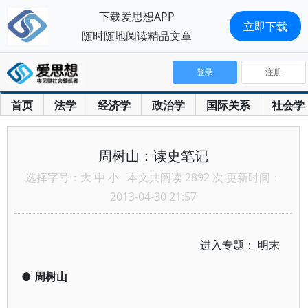
下载爱思想APP
立即下载
随时随地阅读精品文章
登录
注册
首页
法学
经济学
政治学
国际关系
社会学
周树山：读史笔记
选择字号：
大
中
小
本文共阅读 2892 次 更新时间：
2013-04-30 21:57
进入专题：
明末
●
周树山