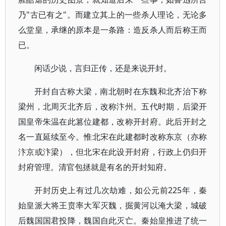
乃"古已有之"。而建立其上的一些杀人理论，无论多
么堂皇，承继的原本是一条路：造反杀人而后称王而
已。
闲话少说，言归正传，还是来说开封。
开封自古称大梁，南北朝时在东魏和北齐治下称
梁州，北周灭北齐后，改称汴州。五代时期，后梁开
国皇帝朱温在此篡位建都，改称开封府。此后开封之
名一直延续至今。惟北宋在此建都时改称东京（亦称
汴京或汴梁），但北宋在此设开封府，行政上仍归开
封府管理。清官包拯就是有名的开封知府。
开封历史上有过几次劫难，如公元前225年，秦
始皇派大将王贲率大军灭魏，掘黄河以淹大梁，城破
后魏国国君投降，魏国自此灭亡。秦始皇推进了统一