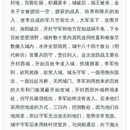
封地，宫殿壮丽，积藏甚丰，城破后，福王被杀，金
帛子女被掳掠一空，掳获的战具、给养和降兵的加
入，使李自成的军力空前壮大，大军东下，攻围开
封。洛阳破后，开封守军和地方官知战祸不免，下令
百姓坚壁清野，城外数十里内居民连同牲畜和粮食尽
数撤入城内，水井全部填死，城中八十四个敌台（明
代称坊）皆重兵防守，责任到人。这次攻防战主要在
开封西城，开始百姓争道入城，扰攘拥塞，李军恰
到，砍民抢路，欲突入城。城头守军，一面用炮矢阻
击，一面拉起吊桥，关闭城门。李军则用抢来的百姓
的大车和门板遮蔽开始攻城，开封西部外城坍塌多
处，但守兵顽强抵抗，李军始终没有攻入。后来他们
采用挖地道的方式，三日内，挖洞数处，因为他们在
地洞里，所以守军无法攻击到他们，形势非常危急。
城中守军后来用铁钎挖竖井，与洞相通后，向下抛火