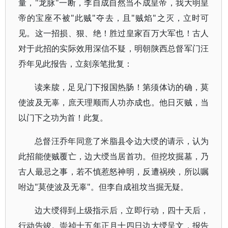
量，"龙脉"一断，李自成自然当不成皇帝，我大明皇
帝的宝座不被"此贼"夺去，且"贼焰"之灭，立时可
见。这一招损、狠、绝！胜过皇家百万大军也！古人
对于此招的实际效用深信不疑，明朝陕西总督军门汪
乔年见此报告，立刻亲笔批复：
读来牍，足见门下报国热肠！第须体访的确，莫
使波及无辜，庶天理顺而人功亦成也。他日灭贼，当
以门下之功为首！此复。
总督汪乔年同意了米脂县令边大绶的请示，认为
此招能使贼覆亡，边大绶当居首功。但挖坟掘墓，乃
古人最忌之事，若不慎惹怒神明，反遭祸殃，所以嘱
咐边"莫使波及无辜"。但李自成祖坟当掘无疑。
边大绶得到上级指示后，立即行动，四十天后，
行动告竣。崇祯十五年正月十四日边大绶呈文，报告