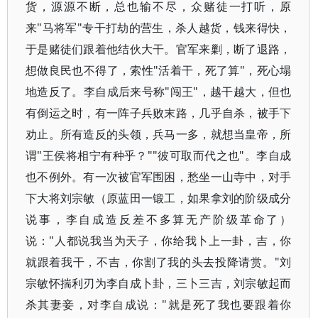
货，源源不断，总也输不尽，众赌徒一打听，原
来"马将军"专干打劫的营生，杀人越货，钱来得快，
于是赌徒们跟着他结伙大干。官军来剿，断了退路，
想做良民也不得了，索性"活着干，死了算"，死心塌
地造反了。李自成后来号称"闯王"，越干越大，但也
有倒运之时，有一阵子兵败末路，几乎自杀，被手下
劝止。所有造反的头领，兵马一多，就想当皇帝，所
谓"王侯将相宁有种乎？""彼可取而代之也"。李自成
也不例外。有一次被官军围困，愁坐一山寺中，对手
下大将刘宗敏（原蓝田一锻工，如果拿刘的阶级成分
说事，李自成造反差不多算无产阶级革命了）
说："人都说我当为天子，你给我卜上一卦，吉，你
就跟着我干，不吉，你割了我的头去投降请赏。"刘
宗敏怀揣利刃为李自成卜卦，三卜三吉，刘宗敏起而
杀其妻妾，对李自成说："就是死了我也要跟着你