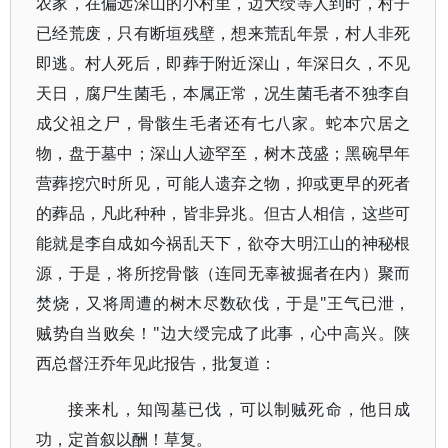
农家，在偏远深山的小村里，边大绶等人到时，村子
已经荒废，只有断垣残壁，想来荒乱年景，村人非死
即逃。村人死后，即葬于附近深山，年深日久，不见
天日，腐尸生菌毛，本属正常，况生菌毛者不独李自
成父祖之尸，骨骸生毛者还有七八家。蛇本穴居之
物，盘于墓中；深山人迹罕至，树木茂盛；黑碗早年
营葬挖穴时所见，可能人遗弃之物，抑或更早的死者
的葬品，凡此种种，皆非异兆。但古人相信，这些可
能就是李自成如今祸乱天下，欲夺大明江山的神秘根
源，于是，将所挖骨骸（连同无辜被掘者在内）聚而
焚烧，又将周遭的树木尽数砍伐，于是"王气已泄，
贼势自当败矣！"边大绶完成了此事，心中高兴。陕
西总督汪乔年见此报告，批复道：
接来札，知闯墓已伐，可以制贼死命，他日成
功，定首叙以酬！草复。