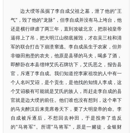
边大绶等虽掘了李自成父祖之墓，泄了他的"王
气"，毁了他的"龙脉"，但李自成并没有马上垮台，他
还是横行肆虐了两三年，直到攻破北京，把崇祯皇帝
逼得上了吊，把大明江山彻底摧毁，才在吴三桂和清
军的联合打击下崩溃窜逃。李自成虽生于农家，但并
非锄田抱垄的农夫，他原是县驿的马夫，喝多了酒，
即醉卧在本县缙绅艾氏石牌坊下，艾氏恶之，报告县
官，斥逐了李自成。我们知道挖李家祖坟的人中有一
个人名叫艾诏，是个贡生，是他找的知情人李成，这
个艾诏极有可能就是艾氏的族人，而赶走李自成的县
官就是边大绶的前任。他们谁也没有想到，这个卑下
的马夫醉汉后来竟席卷天下，要了大明皇帝的命。李
自成被斥逐后，不想回去种田，于是投奔了造反
的"马将军"。所谓"马将军"，原是一赌徒，金银财