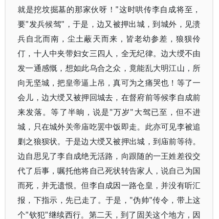
就是挖坟掘墓的那家伙呀！"这时哄传李自成将至，
要"发兵候驾"，于是，边又被押出城，到城外，见溃
兵自北而南，尘土蔽天而来，皆老幼参差，狼狈伶
仃，十人中夹带妇女三四人，全无纪律。边大绶不由
发一通感慨，想如此乌合之众，竟能乱大明江山，所
向无坚城，把皇帝逼上吊，真可为之痛哭也！等了一
会儿，边大绶又被押回城去，在督府前等候李自成前
来发落。等了半晌，说是"万岁"大驾已至，但不进
城，只在城外关帝庙吃罢中饭即走。此亦可见李被追
剿之狼狈状。于是边大绶又被押出城，到庙前等待。
边自思见了李自成绝无活路，向跟随的一王姓差役交
代了后事，嘱托他将自己死状转告家人，说自己为国
而死，并无遗恨。但李自成因一路仓皇，并没有听汇
报，下指示，先已走了。于是，"伪帅"传令，带上这
个"钦犯"继续西行。第二天，到了固关这个地方，因