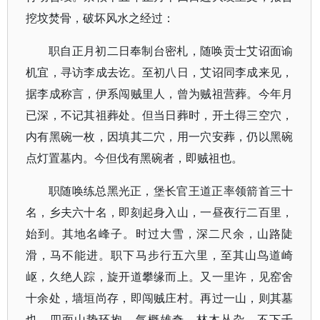
挖坟焚骨，破坏风水之经过：
职自正月初二日奉制台密札，随唤贡士艾诏面谕
机宜，寻访李成去讫。至初八日，艾诏同李成来见，
据李成称言，伊系闯贼里人，曾为贼祖营葬。今年月
已深，不记其祖葬处。但当日葬时，开土得三空穴，
内有黑碗一枚，因填其二穴，用一穴安葬，仍以黑碗
点灯置墓内。今但伐有黑碗者，即贼祖也。
职随唤练总黑光正，堡长官王道正率领箭首三十
名，乡夫六十名，即刻起身入山，一昼夜行二百里，
始到。其地名峰子。时过大雪，深二尺余，山路陡
滑，马不能进。职下马步行五六里，至其山鸟道崎
岖，久绝人踪，旋开道攀缘而上。又一里许，见窑舍
十余处，墙垣尚存，即闯贼庄村。再过一山，则其墓
也。四面山势环抱，气概雄奇，林木丛杂，不下千