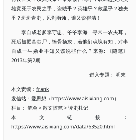
雄竟死于农民之手，盗贼乎？英雄乎？救星乎？独夫
乎？斑斑青史，风剥雨蚀，谁又说得清！
李自成老爹李守忠、爷爷李海，寻常一农夫耳，
死后被掘墓焚尸，锉骨扬灰，若他们魂魄有知，对李
自成一生勋业不知又该说些什么？来源: 《随笔》
2013年第2期
进入专题：
明末
本文责编：
frank
发信站：爱思想（https://www.aisixiang.com）
栏目：
笔会
>
散文随笔
>
读史札记
本文链接：
https://www.aisixiang.com/data/63520.html