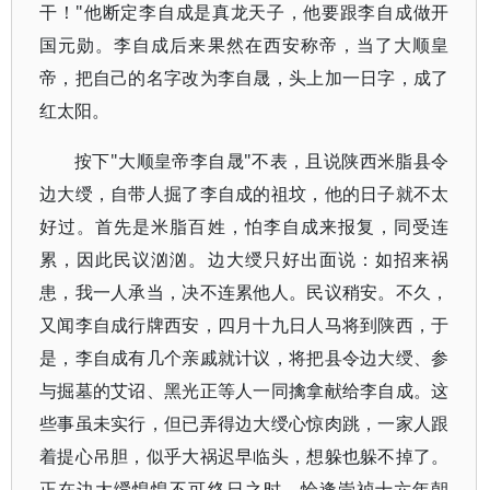
干！"他断定李自成是真龙天子，他要跟李自成做开
国元勋。李自成后来果然在西安称帝，当了大顺皇
帝，把自己的名字改为李自晟，头上加一日字，成了
红太阳。
按下"大顺皇帝李自晟"不表，且说陕西米脂县令
边大绶，自带人掘了李自成的祖坟，他的日子就不太
好过。首先是米脂百姓，怕李自成来报复，同受连
累，因此民议汹汹。边大绶只好出面说：如招来祸
患，我一人承当，决不连累他人。民议稍安。不久，
又闻李自成行牌西安，四月十九日人马将到陕西，于
是，李自成有几个亲戚就计议，将把县令边大绶、参
与掘墓的艾诏、黑光正等人一同擒拿献给李自成。这
些事虽未实行，但已弄得边大绶心惊肉跳，一家人跟
着提心吊胆，似乎大祸迟早临头，想躲也躲不掉了。
正在边大绶惶惶不可终日之时，恰逢崇祯十六年朝