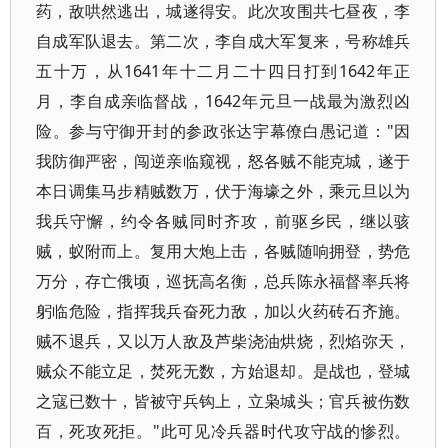
药，敌哄然逃出，城遂得安。此次攻围共七昼夜，李
自成军队退去。第二次，李自成大军复来，号称雄兵
五十万，从1641年十二月二十四日打到1642年正
月，李自成亲临督战，1642年元旦一战最为激烈凶
险。参与守御开封的参政张达宇幕僚白愚记道："因
我防御严密，闯逆亲临窥视，怒各贼不能克城，遂于
本日调集马步精贼数万，伏于海壕之外，乘元旦以为
我兵守懈，约令各贼同时齐攻，前驱乡民，继以骇
贼，蚁附而上。复用大炮上击，各贼随响拥登，势危
万分，存亡俄顷，巡抚高名衡，总兵陈永福督率兵将
躬临危险，指挥我兵奋死力敌，加以火药砖石齐施。
贼不退兵，又以万人敌及芦柴浇油烘烧，烈焰弥天，
贼众不能立足，焚死无数，方始退却。是战也，登城
之寇已数十，皆被守兵钩上，立枭城头；官兵被伤数
百，死攻死拒。"此可见冷兵器时代攻守战的惨烈。