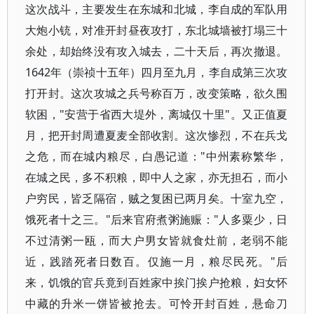
这次战斗，主要发生在东城和北城，李自成的军队用
大炮小铳，对准开封昼夜攻打，东北城墙被打塌三十
余处，却始终没有攻入城去，二十天后，再次撤退。
1642年（崇祯十五年）四月至九月，李自成第三次攻
打开封。这次攻城之兵号称百万，改变策略，欲久围
软困，"安营于省西大堤外，离城仅十里"。又正值夏
月，把开封周遭夏麦全部收割。这次惨烈，不在兵戈
之危，而在城内粮尽，白愚记道："中州素称繁华，
在城之民，多不积粮，即中人之家，亦无担石，而小
户穷民，皆乏隔宿，贼之复困已两月矣。十室九空，
饿死者十之三。"后来官府煮粥施赈："人多粟少，日
不过清粥一瓯，而大户男女皆就食灶前，老弱不能
近，践踏死者日数百。仅施一月，粮尽民死。"后
来，饥饿的官兵竟到百姓家中挨门挨户抢粮，妇女怀
中藏的升米一饼皆被抢去。可怜开封百姓，悬命刀