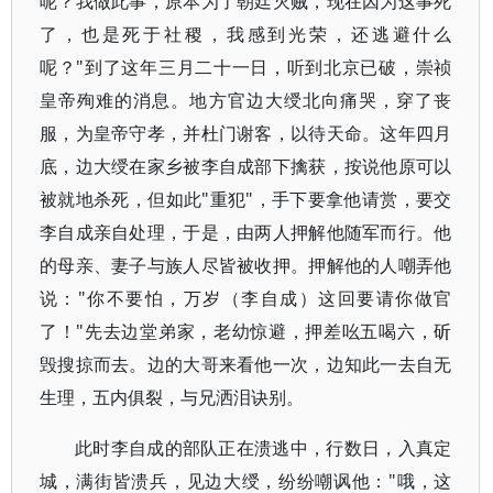
呢？我做此事，原本为了朝廷灭贼，现在因为这事死
了，也是死于社稷，我感到光荣，还逃避什么
呢？"到了这年三月二十一日，听到北京已破，崇祯
皇帝殉难的消息。地方官边大绶北向痛哭，穿了丧
服，为皇帝守孝，并杜门谢客，以待天命。这年四月
底，边大绶在家乡被李自成部下擒获，按说他原可以
被就地杀死，但如此"重犯"，手下要拿他请赏，要交
李自成亲自处理，于是，由两人押解他随军而行。他
的母亲、妻子与族人尽皆被收押。押解他的人嘲弄他
说："你不要怕，万岁（李自成）这回要请你做官
了！"先去边堂弟家，老幼惊避，押差吆五喝六，斫
毁搜掠而去。边的大哥来看他一次，边知此一去自无
生理，五内俱裂，与兄洒泪诀别。
此时李自成的部队正在溃逃中，行数日，入真定
城，满街皆溃兵，见边大绶，纷纷嘲讽他："哦，这