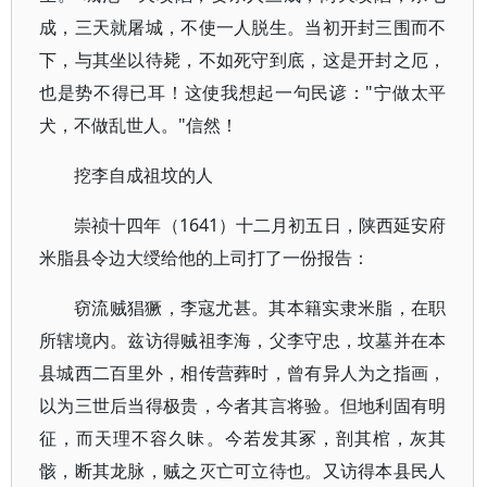
成，三天就屠城，不使一人脱生。当初开封三围而不
下，与其坐以待毙，不如死守到底，这是开封之厄，
也是势不得已耳！这使我想起一句民谚："宁做太平
犬，不做乱世人。"信然！
挖李自成祖坟的人
崇祯十四年（1641）十二月初五日，陕西延安府
米脂县令边大绶给他的上司打了一份报告：
窃流贼猖獗，李寇尤甚。其本籍实隶米脂，在职
所辖境内。兹访得贼祖李海，父李守忠，坟墓并在本
县城西二百里外，相传营葬时，曾有异人为之指画，
以为三世后当得极贵，今者其言将验。但地利固有明
征，而天理不容久昧。今若发其冢，剖其棺，灰其
骸，断其龙脉，贼之灭亡可立待也。又访得本县民人