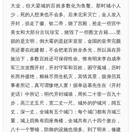
大业，但大梁城的百姓多数化为鱼鳖。那时城小人
少，死的人想来也不会多。后来北宋灭亡，金人攻入
开封，掠走了徽、钦二帝，烧了宫殿，抢走一些宫中
美女和大部分古玩珍宝，烧毁了一些图文古籍……受
损的是文明，倒大霉的是赵宋皇室，金国的皇帝完颜
亮还要在此建都，不会把老百姓全杀光，所以虽在异
族治下，多数百姓还可保得性命。惟有明末李自成率
军三次攻围开封，开封守军和百姓，困守孤城，历时
长而外援绝，粮秣尽而生机灭，其情其景，据身历其
事者所记，真可谓惨绝人寰！据单远慕先生在《开封
史话》中所记：明代开封城墙，周长二十里一百九十
步，高三丈五尺，宽二丈一尺。城外的护城河，阔五
丈，深一丈，全城有五个城门：每个城门都有月城三
重，城上四角有四座角楼，全城共有八十四个敌台，
八十一个警铺，防御的设施也很多。到了明末，修建