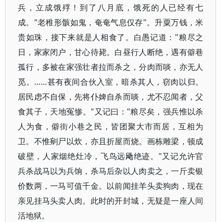
兵，立成饿殍！到了八月底，饿死的人已经有七
成。"老稚形骸如鬼，奄奄气息仅存"。升粟万钱，米
贵如珠，接下来就是人相食了。白愚记道："粮尽之
日，家家闭户，甘心待毙。白昼行人断绝，遇有僻巷
孤行，多被在家强壮者拉而杀之，分肉而啖，亦无人
觅。……甚有夜间合伙入室，暗杀其人，窃肉以归。
居民虑不自保，先将仆婢自杀而啖，尤不忍闻者，父
食其子，天地冤惨。"又记曰："粮尽矣，强兵惟以杀
人为食，僻街小巷之民，皆团聚大市而居，互相为
卫。不惟剜尸以炊，亦且折屋而烧。画栋雕梁，顿成
破壁，人家烟绝灶冷，飞鸟远飏绝迹。"又记允许官
兵杀战马以为兵饷，杀马后杂以人肉卖之，一斤卖银
价数两，一马可值千金。以前闻挂羊头卖狗肉，现在
亲见挂马头卖人肉。此时的开封城，无疑是一座人间
活地狱。