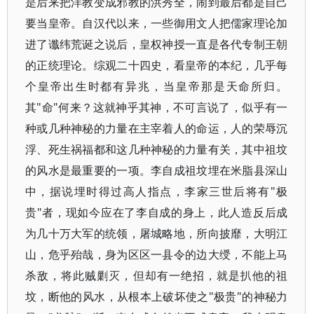
是后来把洋教变成邪教的洪秀全，闹到最后都是自己
要当皇帝。自汉代以来，一些御用文人把儒家理论加
进了谶纬荒诞之说后，皇权神授一直是各代专制王朝
的正统理论。综观二十四史，看皇帝的本纪，几乎每
个皇帝出生时都有异兆，当皇帝那是天命所归。
其"命"何来？这就神乎其神，不可言说了，似乎有一
种或几种神秘的力量在主宰着人的命运，人的荣辱沉
浮、死生祸福都和这几种神秘的力量有关，其中祖坟
的风水是最重要的一项。李自成祖坟埋在米脂县深山
中，据说埋时得过高人指点，李家三世后将有"极
贵"者，现如今应在了李自成的身上，此人造反后成
为几十万大军的统领，屠城略地，所向披靡，大明江
山，危乎殆哉，身为区区一县令的边大绶，不能上马
杀敌，将此贼剿灭，但却有一绝招，就是扒他的祖
坟，断他的风水，从根本上破坏使之"极贵"的神秘力