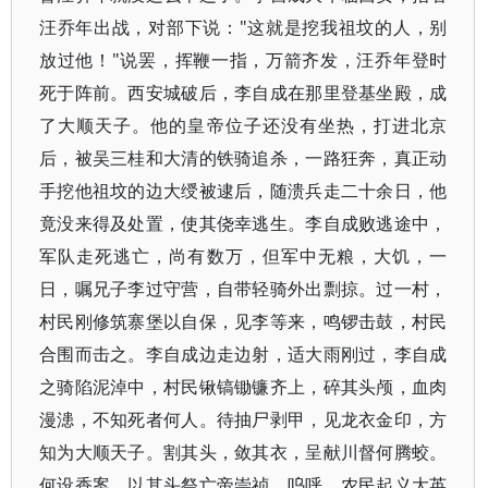
汪乔年出战，对部下说："这就是挖我祖坟的人，别
放过他！"说罢，挥鞭一指，万箭齐发，汪乔年登时
死于阵前。西安城破后，李自成在那里登基坐殿，成
了大顺天子。他的皇帝位子还没有坐热，打进北京
后，被吴三桂和大清的铁骑追杀，一路狂奔，真正动
手挖他祖坟的边大绶被逮后，随溃兵走二十余日，他
竟没来得及处置，使其侥幸逃生。李自成败逃途中，
军队走死逃亡，尚有数万，但军中无粮，大饥，一
日，嘱兄子李过守营，自带轻骑外出剽掠。过一村，
村民刚修筑寨堡以自保，见李等来，鸣锣击鼓，村民
合围而击之。李自成边走边射，适大雨刚过，李自成
之骑陷泥淖中，村民锹镐锄镰齐上，碎其头颅，血肉
漫漶，不知死者何人。待抽尸剥甲，见龙衣金印，方
知为大顺天子。割其头，敛其衣，呈献川督何腾蛟。
何设香案，以其头祭亡帝崇祯。呜呼，农民起义大英