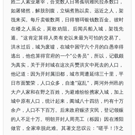
姓二人素业屠宰，合党数人日将孤弱难民拉杀数口，
如屠猪然，解肢剖腹，立锅煮熟以卖。远近之人，架
筏来买。每斤卖银数两，日得簪珥银钱数百金。彼时
在楼之人虽众，莫敢劝阻。后闻兵船入城，架筏先
遁。"这肯定算得人类有史以来最为可怕的交易了。
洪水过后，城为废墟，在城中困守六个月的白愚幸得
逃出，他也算得官府的一个"公务员"，所以，记载颇
为真实，关于开封城在这次兵燹洪灾中死去的人口，
他记道：因为开封属旧都，城市周遭延绵三十里，平
日市面繁荣，人口众多，自逢"寇乱"，两河外州邑的
大户人家和在野之百姓，为避难纷纷携家入城，加上
城中原有人口，统计起来，阖城八十四坊，约有十万
余户，人口不下百万。后来政府赈济灾民，登记领赈
的人不足十万。明朝开封人周亮工（栎园）因在潍阳
做官，全家幸脱此难。其著文悲叹云："嗟乎！汴之