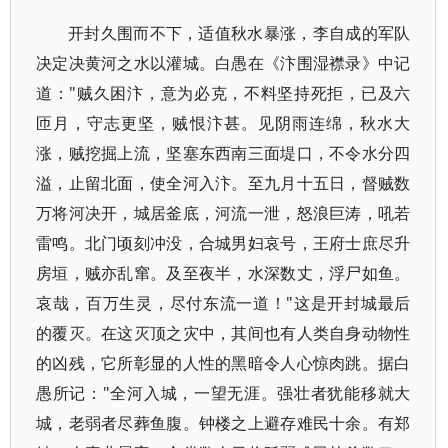
开封久围而不下，适值秋水暴涨，李自成的军队
决定决黄河之水以灌城。白愚在《汴围湿襟录》中记
道："贼久困汴，意为必克，不料坚持死拒，已及六
匝月，守志更坚，贼恨汴甚。见阴雨连绵，秋水大
涨，贼挖掘上流，坚塞东西南三面堤口，不令水分四
溢，止留北面，使全河入汴。至九月十五日，督贼数
万将河决开，城居釜底，河流一泄，怒浪巨涛，吼若
雷鸣。北门顷刻冲没，合城男妇哀号，王府士庶尽升
房垣，贼亦乱窜。及至夜半，水深数丈，浮尸如鱼。
哀哉，百万生灵，尽付东流一道！"这是开封城最后
的覆灭。在这灭顶之灾中，其间也有人类自身动物性
的凶残，它所彰显的人性的黑暗令人心惊肉跳。据白
愚所记："全河入城，一望无涯。强壮者犹能移就大
城，老弱者尽葬鱼腹。钟楼之上避存难民十余。有郑