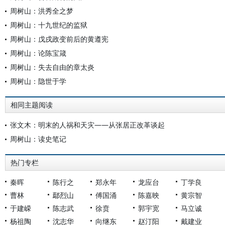
周树山：洪秀全之梦
周树山：十九世纪的监狱
周树山：戊戌政变前后的黄遵宪
周树山：论陈宝箴
周树山：失去自由的章太炎
周树山：隐世于学
相同主题阅读
张文木：明末的人祸和天灾——从张居正改革谈起
周树山：读史笔记
热门专栏
秦晖
陈行之
郑永年
龙应台
丁学良
曹林
鄢烈山
傅国涌
陈嘉映
黄宗智
于建嵘
陈志武
徐贲
郭宇宽
马立诚
杨祖陶
沈志华
向继东
赵汀阳
戴建业