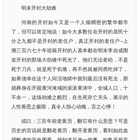
明末开封大劫难
河南的开封如今又是一个人烟稠密的繁华都市
了，但可以肯定地说：如今大多数住在开封的居民十
分之九都不是开封的老住户，真正开封的老住户--上
溯三百六七十年祖籍开封的人基本都在明末李自成围
攻开封的那场大劫难中死光了。他们无论老幼，不是
死于刀兵，就是死于饥饿，再不然就被同类吃掉了，
如果侥幸在这个人间活地狱中捱到最后没有死去，那
就葬身在开掘黄河淹城的滚滚黄涛中，全城人口，十
不余一，这场劫难之酷烈，在生死存亡关头，展示的
人性善恶之极限，真令人惊心动魄，言之心悸！
或曰：三百年前老黄历，翻它有什么意思？可是
历史的言说就是翻老黄历，翻开老黄历，看到如此血
腥酷虐的历史图景，就知道后来一些事，如鲁迅所言