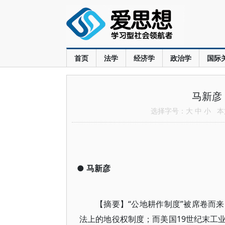
首页
法学
经济学
政治学
国际
马新彦
选择字号：
大
中
小
本文
●
马新彦
【摘要】“公地耕作制度”被席卷而
法上的地役权制度；而美国19世纪末工