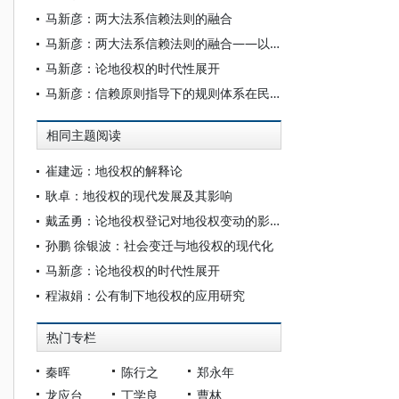
马新彦：两大法系信赖法则的融合
马新彦：两大法系信赖法则的融合——以美国《路易斯安那民法典》为对象
马新彦：论地役权的时代性展开
马新彦：信赖原则指导下的规则体系在民法中的定位
相同主题阅读
崔建远：地役权的解释论
耿卓：地役权的现代发展及其影响
戴孟勇：论地役权登记对地役权变动的影响
孙鹏 徐银波：社会变迁与地役权的现代化
马新彦：论地役权的时代性展开
程淑娟：公有制下地役权的应用研究
热门专栏
秦晖
陈行之
郑永年
龙应台
丁学良
曹林