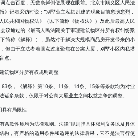
键词点击百度，无数条鲜例便展现在眼前。北京市顺义区人民法
报》记者采访时说：“别墅业主私搭乱建的现象目前愈演愈烈，
中华人民共和国物权法》（以下简称《物权法》）及此后最高人民
84次会议通过的《最高人民法院关于审理建筑物区分所有权纠纷案
以下简称《解释》），虽然对于解决大规模商品房开发带来的小
尺，但由于立法者着眼点过度聚焦在公寓大厦，别墅小区内私搭
盲点。
建筑物区分所有权规则调整
83条，《解释》第10条、11条、14条、15条等条款均为对业
法诸多条款，仅限于对公寓大厦业主之间权益之争的调整。
用具有局限性
有条款性质均为法律规则。法律“规则指具体权利义务以及具体
逻辑结构，有严格的适用条件和适用的法律后果，它不是法官行使