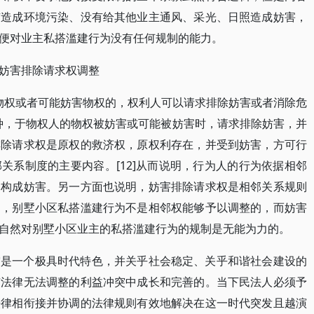
有造成环境污染、没有给其他业主通风、采光、日照造成妨害，
便对业主私搭滥建行为没有任何规制的能力。
妨害排除请求权调整
害物权或者可能妨害物权的，权利人可以请求排除妨害或者消除危
种，于物权人的物权被妨害或可能被妨害时，请求排除妨害，并
排除请求权是原权的救济权，原权利存在，并受到妨害，方可行
关系制度的主要内容。[12]从而说明，行为人的行为依据相邻
不构成妨害。另一方面也说明，妨害排除请求权是相邻关系规则
述，别墅小区私搭滥建行为不是相邻权能够予以调整的，而妨害
自然对别墅小区业主的私搭滥建行为的规制是无能为力的。
突是一个极具时代特色，并关乎社会稳定、关乎和谐社会建设的
有法律无法调整的利益冲突中成长和完善的。当下民法人必须予
法律相衔接并协调的法律规则有效地解决在这一时代突发且越演