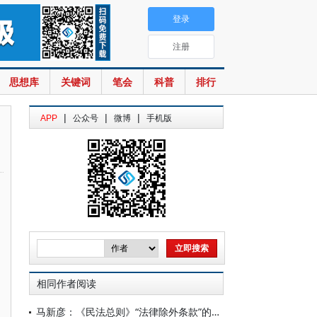
登录
注册
思想库
关键词
笔会
科普
排行
|
|
|
APP
公众号
微博
手机版
相同作者阅读
马新彦：《民法总则》“法律除外条款”的考察与论证