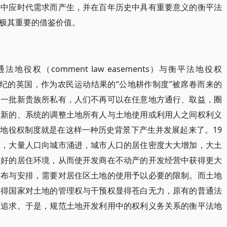
法中应时代需求而产生，并在百年历史中具有重要意义的衡平法
极其重要的借鉴价值。
权（comment law easements）与衡平法地役权
之分。在16世纪的英国，作为农民运动结果的“公地耕作制度”被席卷而来的
被一批新贵族所私有，人们不再可以在任意地方通行、取益，圈
个新的、系统的调整土地所有人与土地使用或利用人之间权利义
地役权制度就是在这样一种历史背景下产生并发展起来了。19
荣，大量人口向城市涌进，城市人口的居住密度大大增加，大土
良好的居住环境，从而使开发商在不动产的开发经营中获得更大
分布与安排，需要对居住区土地的使用予以必要的限制。而土地
使得国家对土地的管理权与干预权显得苍白无力，原有的普通法
的追求。于是，规范土地开发利用中的权利义务关系的衡平法地