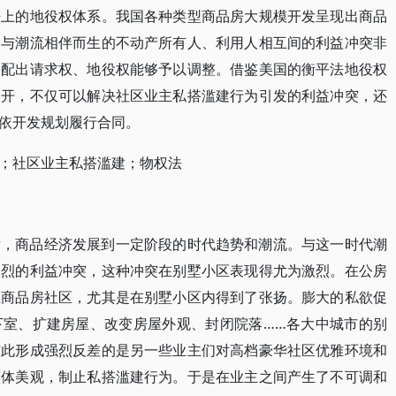
法上的地役权体系。我国各种类型商品房大规模开发呈现出商品
，与潮流相伴而生的不动产所有人、利用人相互间的利益冲突非
害配出请求权、地役权能够予以调整。借鉴美国的衡平法地役权
展开，不仅可以解决社区业主私搭滥建行为引发的利益冲突，还
依开发规划履行合同。
；社区业主私搭滥建；物权法
后，商品经济发展到一定阶段的时代趋势和潮流。与这一时代潮
激烈的利益冲突，这种冲突在别墅小区表现得尤为激烈。在公房
在商品房社区，尤其是在别墅小区内得到了张扬。膨大的私欲促
下室、扩建房屋、改变房屋外观、封闭院落……各大中城市的别
与此形成强烈反差的是另一些业主们对高档豪华社区优雅环境和
整体美观，制止私搭滥建行为。于是在业主之间产生了不可调和