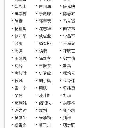
鄢烈山
傅国涌
陈嘉映
黄宗智
于建嵘
陈志武
徐贲
郭宇宽
马立诚
杨祖陶
沈志华
向继东
赵汀阳
戴建业
李昌平
张鸣
杨奎松
王海光
周濂
杨鹏
邓晓芒
王缉思
陈奉孝
郭世佑
马玲
王振东
狄马
袁伟时
史啸虎
熊培云
秋风
刘小枫
孟令伟
雷一宁
周枫
蒋兆勇
吴伟
沙叶新
刘瑜
葛剑雄
储昭根
吴稼祥
许之远
袁刚
杨小凯
吴励生
朱学勤
潘维
郑秉文
莫于川
羽之野