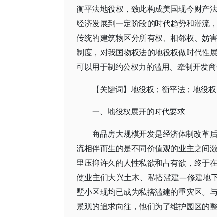
衡平法地役权，致此构成美国现今财产
经济发展到一定阶段的时代趋势和潮流
传统的建筑物区分所有权、相邻权、妨
制度，对我国物权法的地役权做时代性
可以用于制约公权力的滥用、牵制开发商
【关键词】地役权；衡平法；地役权
一、地役权展开的时代要求
商品房大规模开发是经济体制改革
流相伴而生的是不同价值观的业主之间
里压抑许久的人性私欲和占有欲，终于
使业主们大兴土木、私搭滥建—修建地
墅小区现均已成为私搭滥建的重灾区。
景观的追求向往，他们为了维护园区的