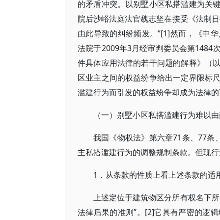
的矛盾冲突。以别墅小区私搭滥建为关
院后沙峪法庭法官魏志坚在接受《法制日
由此导致的纠纷频发。”[1]然而，《
法院于2009年3月经审判委员会第14
件具体应用法律的若干问题的解释》（
区业主之间的权益纷争给出一定界限标
滥建行为而引发的权益纷争却成为法律的
（一）别墅小区私搭滥建行为难以由
我国《物权法》第六章71条、77条、
主私搭滥建行为的调整规制条款。但现行
1．从条款的性质上看上述条款的适
上述定位于建筑物区分所有权名下所
法律后果的准则”。[2]它具有严密的