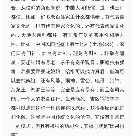
合。从信仰的角度来说，中国人可能儒、道、佛三种
都信。比如，好多老百姓家里什么都供奉，有代表儒
家文化的，也有代表道家文化的，还有代表佛家文化
的，天地君亲师都拜，有非常广泛的实用性和地方
性。比如，中国民间照壁上有土地神( 土地公公) ，家
门口有门神，灶台有灶神，理财有财神，科举有魁
星，要想结婚有月老，求子有送子观音，驱蝗虫有猛
将，养蚕要拜蚕花娘娘，治水可以找许真君，航海可
以去找妈祖，还有风婆、雨神、雷公、电母、河神、
海龙王、阎罗王等等，完全是应有尽有，而且各司其
能，一个人的衣食住行、生老病死、吉凶祸福等等，
都可以通过这样一种信仰得以慰藉，获得相应的庇护
和化解。这就是中国传统文化的信仰。它没有非常统
一的模式，但具有极强的功能性，其核心就是“因果报
应”。