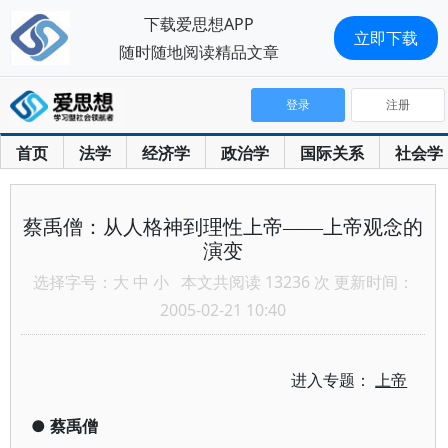
下载爱思想APP
立即下载
随时随地阅读精品文章
登录
注册
首页
法学
经济学
政治学
国际关系
社会学
蔡禹僧：从人格神到理性上帝——上帝观念的
演变
选择字号：
大
中
小
本文共阅读 13236 次 更新时间：
2005-02-21 10:40
进入专题：
上帝
●
蔡禹僧