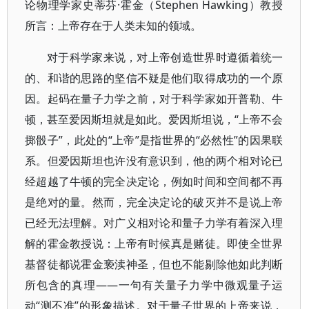
论物理学家史蒂芬·霍金（Stephen Hawking）教授
所言：上帝存在于人类未知的领域。
对于科学家来说，对上帝创造世界时遵循着统一
的、和谐的思路的坚信不疑是他们取得成功的一个原
因。起码在量子力学之前，对于科学家如开普勒、牛
顿，甚至爱因斯坦就是如此。爱因斯坦说，“上帝不会
掷骰子”，此处的“上帝”是指世界的“必然性”的因果联
系。但爱因斯坦也许没有意识到，他的两个相对论已
经超越了牛顿的完全决定论，例如时间和空间都不再
是绝对的量。然而，完全决定论的破灭并不是说上帝
已经无法理解。对广义相对论和量子力学有着深入理
解的霍金教授说：上帝有时候真是赌徒。即使全世界
基督徒都说霍金亵渎神圣，但也不能剔除他如此判断
所包含的真理——一句有关量子力学中微观量子运
动“测不准”的形象描述。对于量子世界的上帝来说，