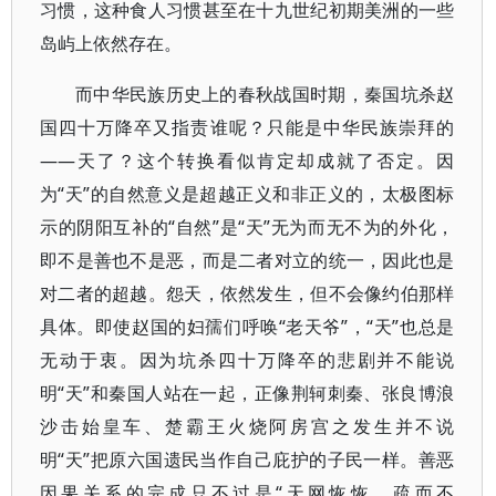
习惯，这种食人习惯甚至在十九世纪初期美洲的一些
岛屿上依然存在。
而中华民族历史上的春秋战国时期，秦国坑杀赵
国四十万降卒又指责谁呢？只能是中华民族崇拜的
——天了？这个转换看似肯定却成就了否定。因
为“天”的自然意义是超越正义和非正义的，太极图标
示的阴阳互补的“自然”是“天”无为而无不为的外化，
即不是善也不是恶，而是二者对立的统一，因此也是
对二者的超越。怨天，依然发生，但不会像约伯那样
具体。即使赵国的妇孺们呼唤“老天爷”，“天”也总是
无动于衷。因为坑杀四十万降卒的悲剧并不能说
明“天”和秦国人站在一起，正像荆轲刺秦、张良博浪
沙击始皇车、楚霸王火烧阿房宫之发生并不说
明“天”把原六国遗民当作自己庇护的子民一样。善恶
因果关系的完成只不过是“天网恢恢，疏而不