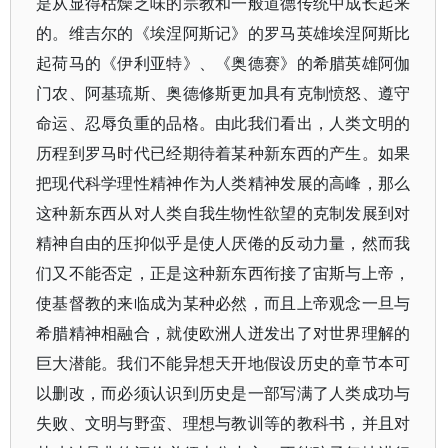
是从显得枯燥乏味的宗教和一般道德传统中成长起来
的。维吉尔的《埃涅阿斯记》的罗马英雄埃涅阿斯比
起荷马的《伊利亚特》、《奥德赛》的希腊英雄阿伽
门农、阿基琉斯、奥德修斯更加具有克制愤怒、遵守
命运、忍辱负重的品格。由此我们看出，人类文明的
历程到罗马时代已经期待着某种新东西的产生。如果
把现代科学理性精神作为人类精神发展的高峰，那么
这种新东西从对人类自我生物性欲望的克制发展到对
精神自由的压抑似乎是使人厌倦的反动力量，然而我
们又不能否定，正是这种新东西衔接了宙斯与上帝，
使基督教的来临成为某种必然，而且上帝观念一旦与
希腊精神相融合，就使欧洲人迸发出了对世界理解的
巨大潜能。我们不能异想天开地假设历史的章节本可
以删改，而必须认识到历史是一部写满了人类成功与
失败、文明与野蛮、理想与教训等的教科书，并且对