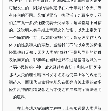
就“创作”了这样的奇迹。但海底出现走廊的奇迹是不
可能发生的，因为物理学定律在几千年前和今天并没
有任何的不同。又如说亚当、挪亚活了九百多岁，亚
伯拉罕九十多岁还能使妻子受孕等，这些都是不可信
的。这说明人类早期上帝观念的幼稚，以为上帝为了
一个民族的生存可以如此偏袒他们，随意改变作为液
体水的性质和人的寿数。当然我们不能以今天的标准
怪罪他们无知，因为人类的“成熟”正是从早期的幼稚
发展而来的。耶和华在当时也只不过是偏僻地域的一
个弱小民族的小神，后来经过奥古斯丁和托马斯·阿奎
那从人类的理性精神出发才逐渐地使其上帝的观念完
满起来，而现代自然科学则又在扬弃有关上帝的诸多
怪力乱神的粗糙观念之后才使之扩展成与宇宙法理同
一的境界。
在上帝观念完满的过程中，上帝永远是人类理解