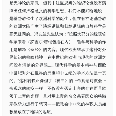
是无神论的宗教，但其中注重思辨的唯识论也没有演
绎出任何严格意义的科学思想。我们不能武断地说，
是基督教催生了欧洲科学的诞生，但在有神论基督教
的欧洲大陆产生了演绎逻辑和归纳逻辑的自然科学是
毫无疑问的。冯友兰先生认为：“按照大部分的经院哲
学家来看（罗吉尔·培根包括在内），哲学与科学的作
用是解释《圣经》的内容。现代欧洲继承了这种对外
界知识的检验精神，在中世纪的欧洲与现代的欧洲之
间没有清楚的分界限……现代科学的基本精神与西欧
中世纪对外在世界的兴趣和中世纪的学术方法是一贯
的。”这种转换正像但丁《神曲》的上帝观念对教会上
帝观念的转换一样，不仅没有否定上帝的存在而且歌
颂了上帝的光辉，且对用上帝的名义愚弄民众的狭隘
宗教势力进行了惩罚——把教会中罪恶的神职人员如
教皇放在了地狱的地层。