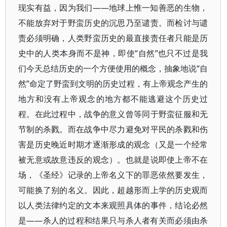
现实有益，因为我们——地球上惟一知善恶的生物，
不能放弃对于野蛮历史的沉思乃至谴责。而检讨与谴
责必须明确，人类野蛮历史的最直接责任者只能是历
史中的人类本身而不是神，即使“自然”也只不过是我
们今天总结历史的一个方便使用的概念，抽象地说“自
然”命定了野蛮到文明的历史过程，有上帝观念产生的
地方和没有上帝观念的地方都不能逃避这个历史过
程。在此过程中，战争的意义曾等同于野蛮征服和无
节制的杀戮。而在战争中尽力避免对平民的杀戮和伤
害是历史晚近时期才逐渐形成的观念（又是一个经常
被无意或故意违反的观念）。也就是说即使上帝不在
场，《圣经》记录的上帝名义下的罪恶依然要发生，
可能换了别的名义。因此，超越形而上学的历史观而
以人类法律约定的文本来观照具体的事件，结论必然
是——杀人的过程和结果只与杀人者有关而必须由杀