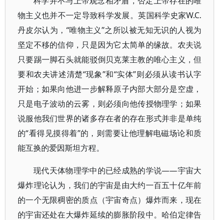
科学并不与上帝观念相矛盾，否定上帝存在的唯
物主义也并不一定导致科学发展。英国科学史家W.C.
丹皮尔认为，“唯物主义”之所以被无知无识的人视为
坚定不移的信仰，只是因为它太简单的缘故。农夫说
只要踢一脚石头就能驳倒贝克莱主教的唯心主义，但
要和农夫讲述清楚“现象”和“实体”则必须从读书认字
开始；如果向他进一步解释原子内部大部分是空虚，
只是电子波动的云雾，则必须向他传授物理学；如果
说服他我们世界的诸多存在者的存在形式并非是单纯
的“看得见摸得着”的，则需要让他理解电磁场论和质
能互换的爱因斯坦方程。
现代天体物理学中的已经成熟的学说——宇宙大
爆炸理论认为，我们的宇宙是由大约一百五十亿年前
的一个无限稠密的质点（宇宙奇点）爆炸而来，现在
的宇宙还处在大爆炸延续的膨胀阶段中。哈伯定律告