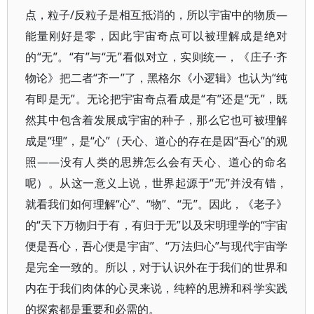
点，粒子/反粒子是相互抵消的，所以宇宙中的物质—
能量刚好是零，因此宇宙奇点可以被理解成是绝对
的“无”。“有”与“无”看似对立，实则统一，《庄子·齐
物论》把二者“齐一”了，黑格尔《小逻辑》也认为“纯
有即是无”。无论把宇宙奇点看成是“有”还是“无”，既
然其中包含着发展成宇宙的种子，那么它也可被理解
成是“理”，是“心”（天心、道心的存在是因“吾心”的观
照——没有人类的思辨怎么会有天心、道心的命名
呢）。从这一意义上说，世界起源于“无”并没有错，
就看我们如何理解“心”、“物”、“无”。因此，《老子》
的“天下万物归于有，有归于无”以及宋明理学的“宇宙
便是吾心，吾心便是宇宙”、“万法归心”与现代宇宙学
是完全一致的。所以，对于认识外在于我们的世界和
内在于我们肉体的心灵来说，纯粹的思辨和科学实践
的探索都是重要和必需的。