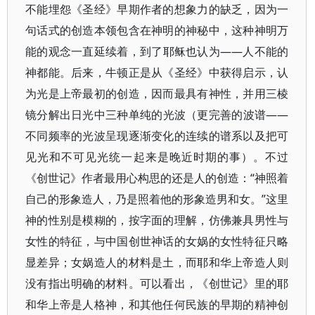
不能埋怨《圣经》早期作者的想象力的缺乏，因为一
句话式的创造本领包含在神明的神秘中，这种神明万
能的观念一直延续着，到了耶稣也认为——人不能的
神都能。后来，牛顿正是从《圣经》中获得启示，认
为光是上帝最初的创造，因而最具有神性，并用三棱
镜分解出日光中三种单纯的光波（更完善的波谱——
不同频率的光波呈现逐渐变化的连续的谱系以及把可
见光和不可见光统一起来是晚近时期的事）。不过
《创世记》作者最用心构思的还是人的创造：“神照着
自己的形象造人，乃是照着他的形象造男和女。”这里
神的性别是模糊的，按字面的理解，仿佛兼具男性与
女性的特征，与中国创世神话的女娲的女性特征只略
显差异；女娲造人的材料是土，而耶和华上帝造人则
没有指出明确的材料。可以看出，《创世记》里的耶
和华上帝是人格神，和其他任何民族的早期的精神创