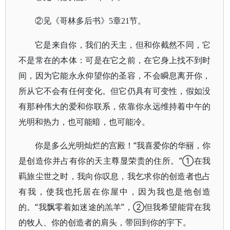
②见《哥林多后书》5章21节。
它是来自你，我们的天主，但和你截然不同，它
不是常在的本体：可是在它之前，在它身上找不到时
间，因为它能永永仰望你的圣容，不会瞬息离开你，
所从它不会有任何变化。但它仍具有可变性，假如没
有那种伟大的爱和你联系，依靠你永远维持着中午的
光明和热力，也可能暗，也可能冷。
你是多么光明灿烂的宫殿！“我喜爱你的华丽，你
是创造你并占有你的天主尊显荣贵的住所。”①在我
羁旅尘世之时，我向你叹息，我乞求你的创造者也占
有我，使我也托居在你屋中，因为我也是他创造
的。“我飘零着如迷途的羔羊”，②但我希望能背在我
的牧人、你的创造者的肩头，带回到你的宇下。