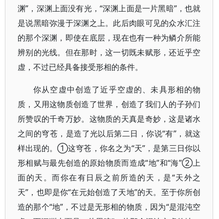
渊”，深渊上面没有光，“深渊上面是一片黑暗”，也就
是说黑暗弥漫于深渊之上。此后肉眼可见的众水汇注
的那个深渊，即使在底层，现在也有一种为鳞介所能
辨别的光线。但在那时，这一切既未赋形，还近乎空
虚，不过已经具备接受形相的条件。
你从空虚中创造了近乎空虚的、未具形相的物
质，又用这物质创造了世界，创造了我们人的子孙们
所赞叹的千奇万妙。这物质的天真是奇妙，这是诸水
之间的穹苍，是造了光以后第二日，你说“有”，就这
样出现的。①这穹苍，你名之为“天”，是第三日你以
形相赋与最先创造的原始物质而造成“地”和“海”②上
面的天。而你在有日辰之前所造的天，是“天外之
天”，也即是你“在元始创造了天地”的天。至于你所创
造的那个“地”，不过是无形相的物质，因为“是混沌空