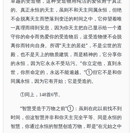
卓越的受造物，这种受造物用纯洁的爱依附于真正
的、真正永恒的天主，虽则不和天主同属永恒，但绝
不会脱离天主而堕落到变迁的时间之中，它仰望着唯
一真理而得到安息，因为你天主把自己显示给一个遵
守你的命令而热爱你的受造物后，这受造物便不会脱
离你而转向自身。所谓“天主的居处”，不是尘世的宫
殿，也不是天上的物质建筑，而是精神的，它分享你
的永恒，因为它永永不受玷污。“你立定他，直到永
世，你所命定的，永远不能逾越。”①但它不是和你
同属永恒，因为它有开始；它是受造的。
①同上，148首6节。
“智慧受造于万物之前”①：虽则在此以前找不到
时间，但这智慧并非和你天主完全平等、同是永恒的
智慧，你通过永恒的智慧创造万物，即是“在元始之中