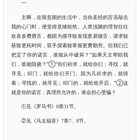
一
主啊，在我贫困的生活中，当你圣经的言语敲击
我的心门时，便觉得意绪纷然。人类浅陋的理智往往
欢喜多费唇舌，都因为搜寻较发现更易饶舌，请求较
获致更耗时间，双手摸索较掌握更费勤劳。但我们已
把定了你的诺言，谁能从中破坏？“如果天主帮助我
们，谁能阻挠？”①“你们祈求，就给你们；寻找，就
寻见；叩门，就给你们开门。因为凡祈求的，就得
着；寻找的，就寻见；叩门的，就给他开启。”②这
就是你的诺言：真理所允许的，谁会担心受骗？
①见《罗马书》8章31节。
②见《马太福音》7章7、8节。