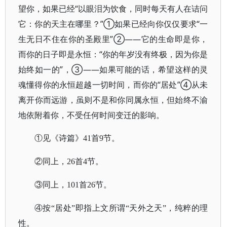
望你，如果已经“以眼泪为饮食，同时每天有人在诘问
它：你的天主在哪里？”①如果已经向你仅仅要求“一
生无日不住在你的圣殿里”②——它的生命即是你，
而你的日子即是永恒：“你的年岁没有终极，因为你是
始终如一的”，③——如果可能的话，希望这样的灵
魂懂得你的永恒超越一切时间，而你的“居处”④从未
离开你而远游，虽则不是和你同属永恒，但始终不渝
地依附着你，不受任何时间变迁的影响。
①见《诗篇》41首9节。
②同上，26首4节。
③同上，101首26节。
④按“居处”即指上文所谓“天外之天”，纯粹的理
性。