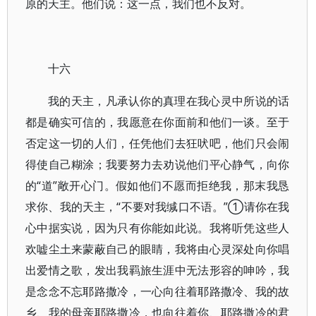
原的天主。他们说：这一点，我们也不反对。
十六
我的天主，凡承认你的真理在我心灵中所说的话
都是确实可信的，我愿意在你面前和他们一谈。至于
否定这一切的人们，任凭他们去狂吠吧，他们只会闹
得使自己糊涂；我要努力去劝说他们平心静气，向你
的“道”敞开心门。假如他们不愿而拒绝我，那末我恳
求你、我的天主，“不要对我缄口不语。”①请你在我
心中据实说，因为只有你能如此说。我将听凭这些人
欢嘘尘土来蒙蔽自己的眼睛，我将由心灵深处向你唱
出爱情之歌，发出我羁旅生涯中无法形容的呻吟，我
是念念不忘耶路撒冷，一心向往着耶路撒冷、我的故
乡、我的母亲耶路撒冷，也向往着你、耶路撒冷的君