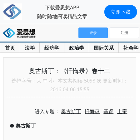
下载爱思想APP
立即下载
随时随地阅读精品文章
登录
注册
首页
法学
经济学
政治学
国际关系
社会学
奥古斯丁：《忏悔录》卷十二
选择字号：
大
中
小
本文共阅读 5098 次 更新时间：
2016-04-06 15:55
进入专题：
奥古斯丁
忏悔录
基督
上帝
●
奥古斯丁