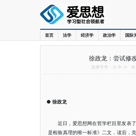
首页
法学
经济学
政治学
国际
徐政龙：尝试修改
选择字号：
大
中
小
本文
●
徐政龙
近日，爱思想网在哲学栏目里发表
是检验真理的唯一标准》二文，读后，