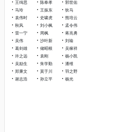
王缉思
陈奉孝
郭世佑
马玲
王振东
狄马
袁伟时
史啸虎
熊培云
秋风
刘小枫
孟令伟
雷一宁
周枫
蒋兆勇
吴伟
沙叶新
刘瑜
葛剑雄
储昭根
吴稼祥
许之远
袁刚
杨小凯
吴励生
朱学勤
潘维
郑秉文
莫于川
羽之野
谢志浩
孙立平
杨光