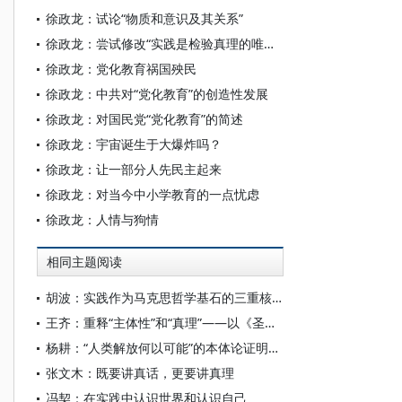
徐政龙：试论“物质和意识及其关系”
徐政龙：尝试修改“实践是检验真理的唯一标准”一说
徐政龙：党化教育祸国殃民
徐政龙：中共对“党化教育”的创造性发展
徐政龙：对国民党“党化教育”的简述
徐政龙：宇宙诞生于大爆炸吗？
徐政龙：让一部分人先民主起来
徐政龙：对当今中小学教育的一点忧虑
徐政龙：人情与狗情
相同主题阅读
胡波：实践作为马克思哲学基石的三重核心要义
王齐：重释“主体性”和“真理”——以《圣保罗：普遍主义的基础》为中心
杨耕：“人类解放何以可能”的本体论证明——关于马克思主义哲学本体论的再思考
张文木：既要讲真话，更要讲真理
冯契：在实践中认识世界和认识自己