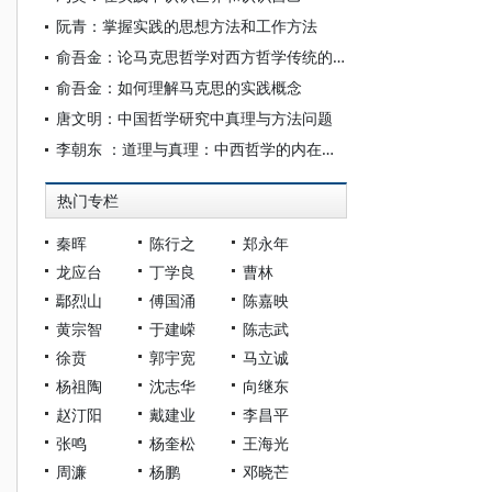
阮青：掌握实践的思想方法和工作方法
俞吾金：论马克思哲学对西方哲学传统的扬弃——兼论马克思的实践、自由概念与康德的关系
俞吾金：如何理解马克思的实践概念
唐文明：中国哲学研究中真理与方法问题
李朝东 ：道理与真理：中西哲学的内在差异
热门专栏
秦晖
陈行之
郑永年
龙应台
丁学良
曹林
鄢烈山
傅国涌
陈嘉映
黄宗智
于建嵘
陈志武
徐贲
郭宇宽
马立诚
杨祖陶
沈志华
向继东
赵汀阳
戴建业
李昌平
张鸣
杨奎松
王海光
周濂
杨鹏
邓晓芒