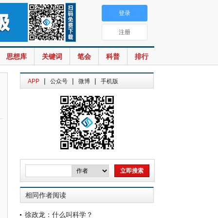
登录
注册
思想库
关键词
笔会
科普
排行
|
|
|
APP
公众号
微博
手机版
相同作者阅读
徐政龙：什么叫科学？