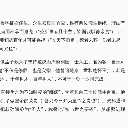
到鲁地征召儒生。众生云集而响应，惟有两位儒生拒绝，理由有
当面奉承而邀宠（“公所事者且十主，皆面谀以得亲贵”）；二
要积德百年才可能兴起（“今天下初定，死者未葬，伤者未起，
可兴也”）。
果像孟子般为了坚持道统而周游列国，士为主、君为客，自无可
楚”不仅是修辞，也是实指，他曾追随秦二世和楚怀王），却是
起，“十年树木，百年树人”，不可于一朝一夕间完成。
直接斥之为不知时变的“鄙儒”，带着其余三十位儒生晋京。他
到了做皇帝的荣贵（“吾乃今日知为皇帝之贵也”）。叔孙通和
把叔孙通称为“圣人”，称赞他“知当世之要务”。梦想照进现