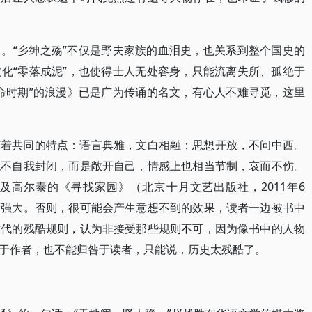
。“乡绅之殇”不仅是野夫家族的血泪史，也关系到整个国史的
化“零落成泥”，也使得士人无处容身，只能流离失所、孤绝于
命时期”的浪漫》已是广为传诵的名文，有心人不难寻觅，这里
有着共同的特点：语言典雅，文白相融；思想开放，不问中西。
绝不自我封闭，而是敞开自己，情感上也相当节制，哀而不伤。
及高尔泰的《寻找家园》（北京十月文艺出版社，2011年6
够强大。否则，很可能会产生意想不到的效果，读者一边被书中
世代的残酷规则，认为非接受那些规则不可，因为像书中的人物
于作者，也不能归咎于读者，只能说，历史太残酷了。