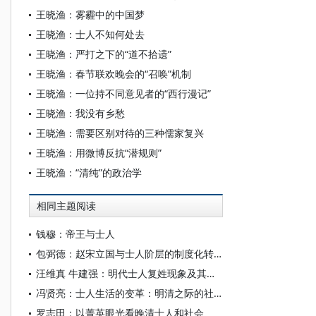
王晓渔：雾霾中的中国梦
王晓渔：士人不知何处去
王晓渔：严打之下的“道不拾遗”
王晓渔：春节联欢晚会的“召唤”机制
王晓渔：一位持不同意见者的“西行漫记”
王晓渔：我没有乡愁
王晓渔：需要区别对待的三种儒家复兴
王晓渔：用微博反抗“潜规则”
王晓渔：“清纯”的政治学
相同主题阅读
钱穆：帝王与士人
包弼德：赵宋立国与士人阶层的制度化转型
汪维真 牛建强：明代士人复姓现象及其文化意涵
冯贤亮：士人生活的变革：明清之际的社会与政治演替
罗志田：以菁英眼光看晚清士人和社会