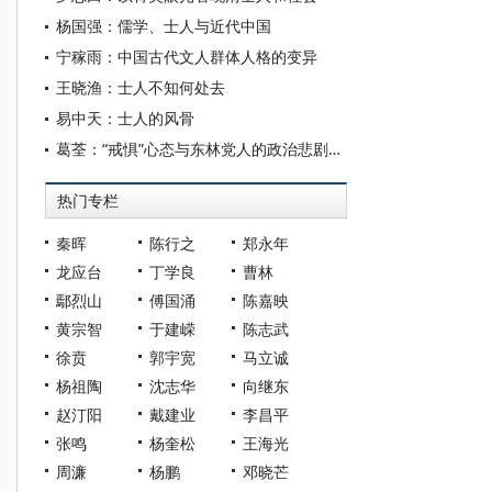
杨国强：儒学、士人与近代中国
宁稼雨：中国古代文人群体人格的变异
王晓渔：士人不知何处去
易中天：士人的风骨
葛荃：“戒惧”心态与东林党人的政治悲剧析论
热门专栏
秦晖
陈行之
郑永年
龙应台
丁学良
曹林
鄢烈山
傅国涌
陈嘉映
黄宗智
于建嵘
陈志武
徐贲
郭宇宽
马立诚
杨祖陶
沈志华
向继东
赵汀阳
戴建业
李昌平
张鸣
杨奎松
王海光
周濂
杨鹏
邓晓芒