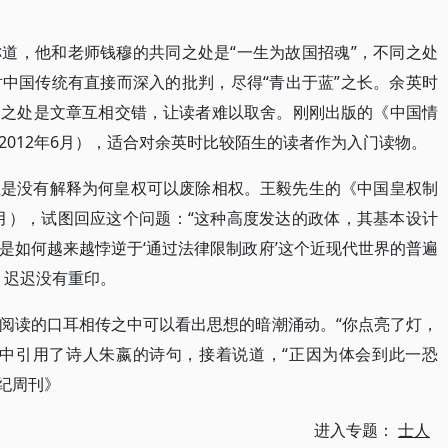
道，他和老师钱穆的共同之处是“一生为故国招魂”，不同之处
中国传统有直接而深入的批判，尽得“青出于蓝”之长。余英时
足之处是文章互相交错，让读者难以取舍。刚刚出版的《中国情
012年6月），适合对余英时比较陌生的读者作为入门读物。
但是没有解释为何皇权可以废除相权。王毅先生的《中国皇权制
0月），试图回应这个问题：“这种高度发达的政体，其基本设计
是如何越来越悖逆于‘通过法律限制政府’这个近现代世界的普遍
，迟迟没有重印。
阅读的口耳相传之中可以看出思想的暗潮涌动。“你点亮了灯，
言中引用了诗人朱嬴的诗句，接着说道，“正因为体会到此一恐
世纪周刊》
进入专题：
士人