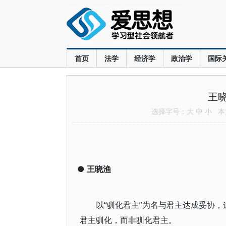
首页
法学
经济学
政治学
国际
王
选择字号：
大
中
小
本文
●
王晓渔
以“驯化君主”为名与君主达成妥协，
君主驯化，而非驯化君主。