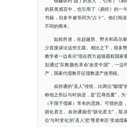
钱穆讲到“隐了的贤人”，引用了《易
的获奖感言中，也引用了《易经》的一句
书籍，但多半被等同为“占卜”。他们阅
不同的两本。
如前所述，在赵越胜、野夫和高尔
少直接谈论这些主题。相比之下，很多
教学者一边表示“现在西方超级霸权国家
划通过‘宗教颜色革命’改变中国”，一
产，国家代儒教开征儒教遗产使用税。
叔孙通的“圣人”传统，比两位“鄙儒
称他之所以与时俱进，是“忍辱负重”，为
（不限于儒家）常有的思路。可惜的是，
驯化君主。叔孙通能否“驯化君主”，取
位‘与时变化’的‘圣人’把‘尊君卑臣’变