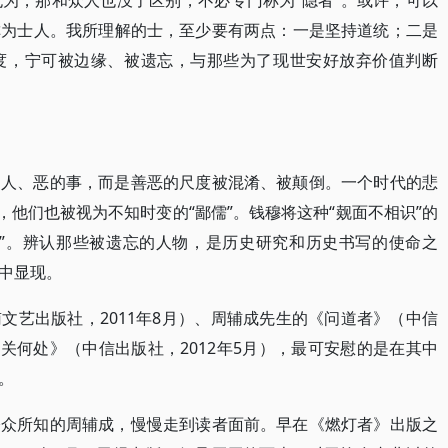
为，那和众人也没了区别，不必专门称为“隐者”。或许，可以
称为士人。我所理解的士，至少要有两点：一是坚持道统；二是
度，宁可被边缘、被遗忘，与那些为了现世安好放弃价值判断
的人、恶的事，而是善恶的尺度被混淆、被颠倒。一个时代的悲
，他们也被视为不知时变的“鄙儒”。钱穆将这种“觌面不相识”的
机”。辨认那些被遗忘的人物，是历史研究和历史书写的使命之
中显现。
文艺出版社，2011年8月）、周辅成先生的《问道者》（中信
乡关何处》（中信出版社，2012年5月），最可安慰的是在其中
。
公众所知的周辅成，慢慢走到读者面前。早在《燃灯者》出版之