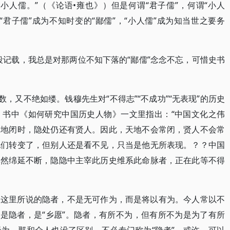
小人儒。”（《论语•雍也》）但是何谓“君子儒”，何谓“小人
君子儒”成为不知时变的“鄙儒”，“小人儒”成为知当世之要务
段记载，我总是对那两位不知下落的“鄙儒”念念不忘，可惜史书
数，又不绝如缕。钱穆先生对“不得志”“不成功”“无表现”的历史
》书中《如何研究中国历史人物》一文里指出：“中国文化之伟
天地闭时，隐处仍还有贤人。因此，天地不会常闭，贤人不会常
他们转变了，但别人还是看不见，只当是他无所表现。？？中国
仍然绵延不断，隐隐中主宰此历史维系此命脉者，正在此等不得
。这里所说的隐者，不是无可作为，而是将以有为。今人常以不
不是隐者，是“乡愿”。隐者，有所不为，但有所不为是为了有所