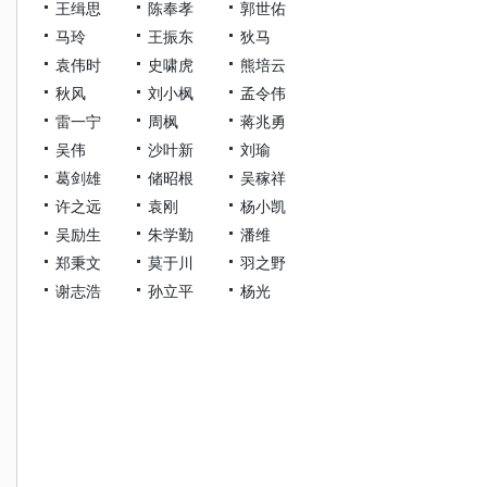
王缉思
陈奉孝
郭世佑
马玲
王振东
狄马
袁伟时
史啸虎
熊培云
秋风
刘小枫
孟令伟
雷一宁
周枫
蒋兆勇
吴伟
沙叶新
刘瑜
葛剑雄
储昭根
吴稼祥
许之远
袁刚
杨小凯
吴励生
朱学勤
潘维
郑秉文
莫于川
羽之野
谢志浩
孙立平
杨光