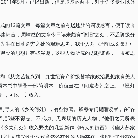
2011年5月）已经出版，但是厚厚的两本，对于许多专业以外
成的13篇文章，每篇文章之前有赵越胜的阅读感言，便于读者
庸讳言，周辅成的文章今日读来颇有“陈旧”之处，不乏阶级分
见先生在日暮途穷之处的艰难思考。我个人对《周辅成文集》中
郑观应的思想》有些兴趣，这些人物所属的思想谱系，一度被思
》和《从文艺复兴到十九世纪资产阶级哲学家政治思想家有关人
两本书中辑录一部简明本，价值当在《问道者》之上。《燃灯
》，可以一并收入。
到野夫的《乡关何处》，有些惊喜。钱穆专门提醒读者，在“各
找到那些不得志、不成功、无表现的历史人物，“他们之无所表
。《乡关何处》收入野夫的几篇新作《畸人刘镇西》《幽人苏家
读后让人感叹这个时代竟然还有这等人物存在，也印证了钱穆的