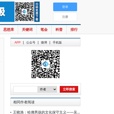
登录
注册
思想库
关键词
笔会
科普
排行
|
|
|
APP
公众号
微博
手机版
相同作者阅读
王晓渔：哈佛男孩的文化保守主义——吴宓在1919