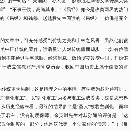
经》的一句话：“天地闭、贤人隐。”赵越胜在华语文学传媒大奖
话：“不事王侯，高尚其事。”《易经》如今是政商两界的热门
读的《易经》和钱穆、赵越胜先生阅读的《易经》，仿佛是完全
泰的文章中，可充分感受到传统之美和士林之风骨，虽然他们很
赞美中国传统的著作，读后反让人对传统望而却步，比如有位儒
看到不能通过军事威胁、经济制裁、政治演变改变中国，开始谋
边呼吁成立儒教财产清算委员会，收回中国历史上属于儒教的财
”的传统更为热闹，这是情理之中的事情。有学者为叔孙通辩护，
了“驯化君主”。以“驯化君主”为名与君主达成妥协，这是思想界
从历史经验来看，最终的结果多半是“圣人”被君主驯化，而非
决于君主，没有制度保障。余英时先生对叔孙通的评价是：“这
成儒家政治制度的一部分，他是汉代第一个法家化的‘儒宗’。”（《反