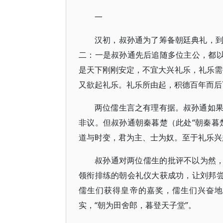
一
汉初，叔孙通为了筹备朝廷典礼，
二：一是叔孙通先后追随多位主公，都以
是天下刚刚安定，不宜大兴礼乐，礼乐需
又欲起礼乐。礼乐所由起，积德百年而后
两位儒生言之有理有据。叔孙通如
非议。但叔孙通朝秦暮楚（此处“朝秦暮
道与时变，君为主、士为奴。至于礼乐兴
叔孙通对两位儒生的批评不以为然，
领衔排练的朝会礼仪大获成功，让刘邦尝
儒生们获得皇帝的嘉奖，儒生们兴奋地
实，“朝为田舍郎，暮登天子堂”。