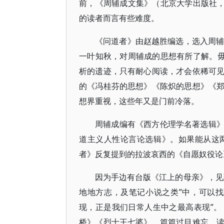
前，《周辅成文集》（北京大学出版社，
的读者而言有些难度。
《问道者》由赵越胜编选，选入周辅
一叶知秋，对周辅成的思想有所了解。毋
析的遗迹，只有耐心阅读，才会依稀可
的《冯桂芬的思想》《陈炽的思想》《
想界重视，这些年又是门前冷落。
周辅成编有《西方伦理学名著选辑
道主义人性论言论选辑》。如果能从这
者》反复提到的拉波哀西的《自愿奴役论
因为手边有台版《江上的母亲》，见
地地方志，及笔记小说之类”中，可以
现，正是我们日常人生中之最高表现”
桥》《烈士王七婆》，篇篇过目难忘，