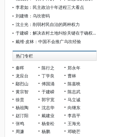
李君如：民主政治十年进程三大看点
刘建锋：乌坎密码
沈士光：削弱村民自治的两种权力
于建嵘：解决农村土地纠纷关键在于确权到民
戴维·皮林：中国不会推广乌坎经验
热门专栏
秦晖
陈行之
郑永年
龙应台
丁学良
曹林
鄢烈山
傅国涌
陈嘉映
黄宗智
于建嵘
陈志武
徐贲
郭宇宽
马立诚
杨祖陶
沈志华
向继东
赵汀阳
戴建业
李昌平
张鸣
杨奎松
王海光
周濂
杨鹏
邓晓芒