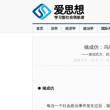
首页
法学
经济学
政治学
国际
储成仿：乌
——迷信武力、武
选择字号：
大
中
小
本文
●
储成仿
每当一个社会政治事件发生过后，