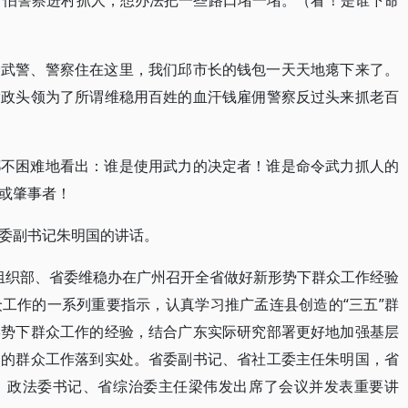
，怕警察进村抓人，想办法把一些路口堵一堵。（看！是谁下命
个武警、警察住在这里，我们邱市长的钱包一天天地瘪下来了。
党政头领为了所谓维稳用百姓的血汗钱雇佣警察反过头来抓老百
都不困难地看出：谁是使用武力的决定者！谁是命令武力抓人的
或肇事者！
委副书记朱明国的讲话。
省委组织部、省委维稳办在广州召开全省做好新形势下群众工作经验
工作的一系列重要指示，认真学习推广孟连县创造的“三五”群
形势下群众工作的经验，结合广东实际研究部署更好地加强基层
期的群众工作落到实处。省委副书记、省社工委主任朱明国，省
、政法委书记、省综治委主任梁伟发出席了会议并发表重要讲