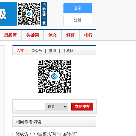
登录
注册
思想库
关键词
笔会
科普
排行
|
|
|
APP
公众号
微博
手机版
相同作者阅读
储成仿：“中国模式”与“中国转型”