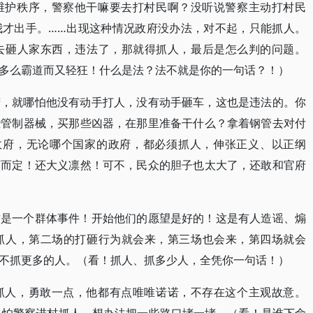
维护秩序，警察他干嘛要去打村民啊？没听说警察主动打村民
我才出手。……出现这种情况政府没办法，对不起，只能抓人。
去砸人家东西，违法了，那就得抓人，最后是怎么判的问题。
多么霸道而又轻狂！什么是法？法不就是你的一句话？！）
府，就哪怕他没有动手打人，没有动手砸车，这也是违法的。你
些管制器械，买那些凶器，在那里准备干什么？拿着钢管去对付
政府，无论哪个国家的政府，都必须抓人，伸张正义、以正纲
言而定！还大义凛然！可不，民众的胆子也太大了，还敢和官府
这是一个群体事件！开始他们的愿望是好的！这是有人造谣、煽
抓人，第二场的打砸行为就会来，第三场也会来，第四场就会
不抓更多的人。（看！抓人、抓多少人，全凭你一句话！）
抓人，勇敢一点，他都有点唯唯诺诺，不存在这个主观故意。