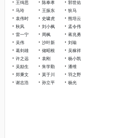
王缉思
陈奉孝
郭世佑
马玲
王振东
狄马
袁伟时
史啸虎
熊培云
秋风
刘小枫
孟令伟
雷一宁
周枫
蒋兆勇
吴伟
沙叶新
刘瑜
葛剑雄
储昭根
吴稼祥
许之远
袁刚
杨小凯
吴励生
朱学勤
潘维
郑秉文
莫于川
羽之野
谢志浩
孙立平
杨光