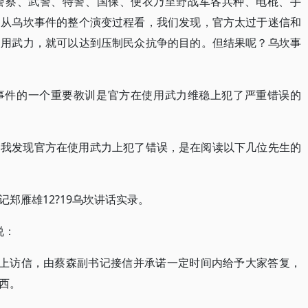
警察、武警、特警、国保、便衣乃至野战军各兵种、电棍、手
。从乌坎事件的整个演变过程看，我们发现，官方太过于迷信和
使用武力，就可以达到压制民众抗争的目的。但结果呢？乌坎事
事件的一个重要教训是官方在使用武力维稳上犯了严重错误的
，我发现官方在使用武力上犯了错误，是在阅读以下几位先生的
郑雁雄12?19乌坎讲话实录。
说：
交上访信，由蔡森副书记接信并承诺一定时间内给予大家答复，
西。