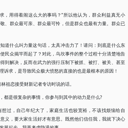
诉求，用得着闹这么大的事吗？”所以他认为，群众利益真无小
可敬、群众最可亲、群众最可怜，但是群众也最有力量。群众已
才知道什么叫力量这句话，太具冲击力了！请问：到底是什么东
迫使民众揭竿而起了？对此，乌坎事件的整个过程十分清楚地告
能得到解决，反而在武力的强行压制下被抓、被打、被关、甚至
理诉求，是导致民众极大愤怒的直接的也是最根本的原因！
7日林祖恋接受财新记者专访时说的话。
，都是很复杂的事情，你参与到其中的动力是什么?
有想过，自己年纪大了，家庭生活也较宽裕，不该找烦恼给自
的意义，要大家生活好才有意思。既然他们信任我，我就下决心
发展起步，我再考虑隐退的事。