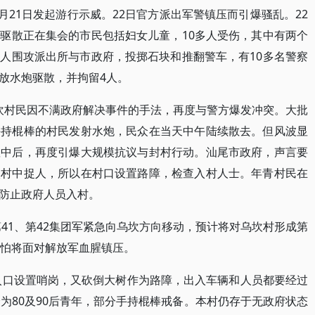
9月21日发起游行示威。22日官方派出军警镇压而引爆骚乱。22
驱散正在集会的市民包括妇女儿童，10多人受伤，其中有两个
人围攻派出所与市政府，投掷石块和推翻警车，有10多名警察
放水炮驱散，并拘留4人。
日乌坎村民因不满政府解决事件的手法，再度与警方爆发冲突。大批
手持棍棒的村民发射水炮，民众在当天中午陆续散去。但风波显
狱中后，再度引爆大规模抗议与封村行动。汕尾市政府，声言要
入村中捉人，所以在村口设置路障，检查入村人士。年青村民在
防止政府人员入村。
第41、第42集团军紧急向乌坎方向移动，预计将对乌坎村形成第
恐怕将面对解放军血腥镇压。
出入口设置哨岗，又砍倒大树作为路障，出入车辆和人员都要经过
为80及90后青年，部分手持棍棒戒备。本村仍存于无政府状态