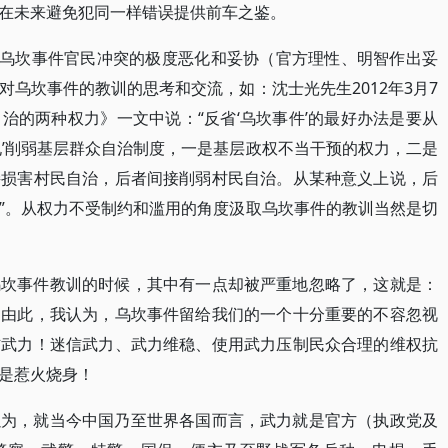
在未来避免犯同一样错误提供前车之鉴。
随着乌坎事件官民冲突的极度恶化和妥协（官方理性、明智作出妥
乌坎事件的教训的思考和交流，如：沈士光先生2012年3月7
治的两种权力》一文中说：“反省‘乌坎事件’的最好办法是要从
孔’削弱基层群众自治制度，一是基层政权不当干预的权力，二是
接损害村民自治，后者间接削弱村民自治。从某种意义上说，后
”。从权力不受制约和滥用的角度汲取乌坎事件的教训当然是切
乌坎事件教训的时候，其中有一点却被严重地忽略了，这就是：
！由此，我认为，乌坎事件留给我们的一个十分重要的不容忽视
信武力！迷信武力、武力维稳、使用武力压制民众合理的维权抗
是惹火烧身！
以为，就当今中国乃至世界各国而言，武力就是官方（执政党及