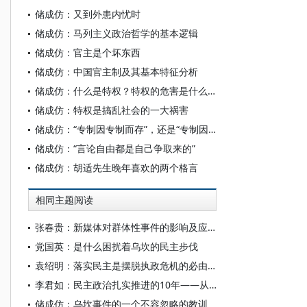
储成仿：又到外患内忧时
储成仿：马列主义政治哲学的基本逻辑
储成仿：官主是个坏东西
储成仿：中国官主制及其基本特征分析
储成仿：什么是特权？特权的危害是什么？
储成仿：特权是搞乱社会的一大祸害
储成仿：“专制因专制而存”，还是“专制因专制而亡”？
储成仿：“言论自由都是自己争取来的”
储成仿：胡适先生晚年喜欢的两个格言
相同主题阅读
张春贵：新媒体对群体性事件的影响及应对
党国英：是什么困扰着乌坎的民主步伐
袁绍明：落实民主是摆脱执政危机的必由之路——对“乌坎事件”的反思
李君如：民主政治扎实推进的10年——从乌坎事件看基层民主的迈进
储成仿：乌坎事件的一个不容忽略的教训