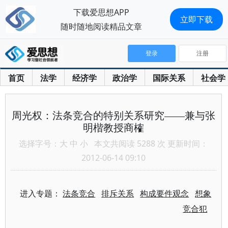
下载爱思想APP
立即下载
随时随地阅读精品文章
登录
注册
首页
法学
经济学
政治学
国际关系
社会学
周光权：法条竞合的特别关系研究——兼与张
明楷教授商榷
选择字号：
大
中
小
本文共阅读 5288 次 更新时间：
2012-06-14 09:10
进入专题：
法条竞合
排斥关系
构成要件观念
想象
竞合犯