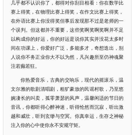
几乎都不认识你了，都得对你刮目相看：你在数学比
赛上得奖，在物理比赛上得奖，在作文比赛上得奖，
在外语比赛上你没得奖但事后发现那不过是老师的一
个误判。但这都并不重要，这些奖啊奖啊奖啊并不足
以构成你的好运，你的好运是说你其实并没花太多时
间在功课上，你爱好广泛，多能多才，奇想迭出，别
人说你不务正业你大不以为然，凡兴趣所至仍神魂聚
注若癫若狂。
你热爱音乐，古典的交响乐，现代的摇滚乐，温
文尔雅的歌剧清唱剧，粗犷豪放的民谣村歌，乃至悠
婉凄长的叫卖，孤零萧瑟的风声，温馨闲适的节日的
音讯，你都听得心醉神迷，听得怆然而沉寂，听出激
越和威壮，听到玄缈与空冥。你真幸运，生存之神秘
注入你的心中使你永不安规守矩。