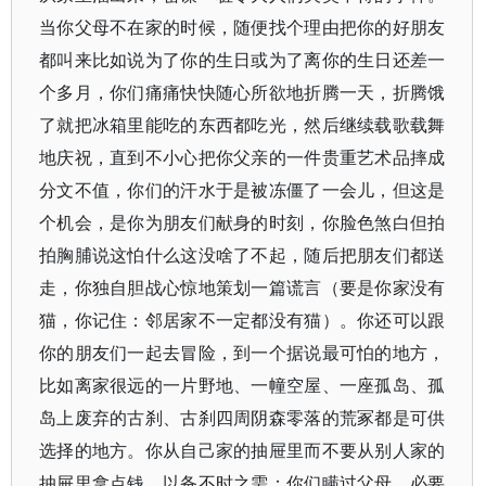
当你父母不在家的时候，随便找个理由把你的好朋友
都叫来比如说为了你的生日或为了离你的生日还差一
个多月，你们痛痛快快随心所欲地折腾一天，折腾饿
了就把冰箱里能吃的东西都吃光，然后继续载歌载舞
地庆祝，直到不小心把你父亲的一件贵重艺术品摔成
分文不值，你们的汗水于是被冻僵了一会儿，但这是
个机会，是你为朋友们献身的时刻，你脸色煞白但拍
拍胸脯说这怕什么这没啥了不起，随后把朋友们都送
走，你独自胆战心惊地策划一篇谎言（要是你家没有
猫，你记住：邻居家不一定都没有猫）。你还可以跟
你的朋友们一起去冒险，到一个据说最可怕的地方，
比如离家很远的一片野地、一幢空屋、一座孤岛、孤
岛上废弃的古刹、古刹四周阴森零落的荒冢都是可供
选择的地方。你从自己家的抽屉里而不要从别人家的
抽屉里拿点钱，以备不时之需；你们瞒过父母，必要