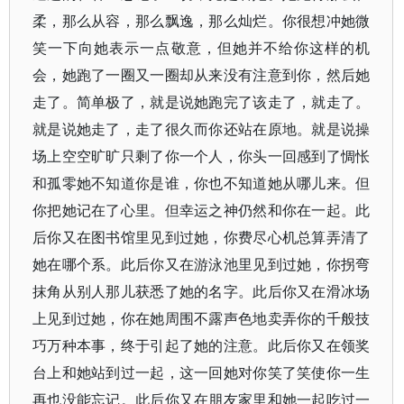
柔，那么从容，那么飘逸，那么灿烂。你很想冲她微
笑一下向她表示一点敬意，但她并不给你这样的机
会，她跑了一圈又一圈却从来没有注意到你，然后她
走了。简单极了，就是说她跑完了该走了，就走了。
就是说她走了，走了很久而你还站在原地。就是说操
场上空空旷旷只剩了你一个人，你头一回感到了惆怅
和孤零她不知道你是谁，你也不知道她从哪儿来。但
你把她记在了心里。但幸运之神仍然和你在一起。此
后你又在图书馆里见到过她，你费尽心机总算弄清了
她在哪个系。此后你又在游泳池里见到过她，你拐弯
抹角从别人那儿获悉了她的名字。此后你又在滑冰场
上见到过她，你在她周围不露声色地卖弄你的千般技
巧万种本事，终于引起了她的注意。此后你又在领奖
台上和她站到过一起，这一回她对你笑了笑使你一生
再也没能忘记。此后你又在朋友家里和她一起吃过一