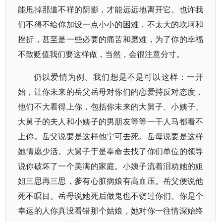
能甩掉那道不祥的阴影，才能远远地离开它。也许我
们不得不给你加设一点小小的困难，不太大的坎坷和
挫折，甚至是一些必要的痛苦和磨难，为了你的幸福
不致贬值我们要这样做，当然，会很注意分寸。
仍以爱情为例。我们想是不是可以这样：一开
始，让你未来的岳父岳母对你们的恋爱持反对态度，
他们不大看得上你，包括你未来的大舅子、小姨子、
大舅子的夫人和小姨子的男朋友等等一干人马都看不
上你。岳父说要是这样他宁可去死。岳母说要是这样
她情愿少活。大舅子于是奉命去找了你们单位的领导
说你破坏了一个美满的家庭。小姨子流着泪劝她的姐
姐三思再三思，爹有心脏病娘有高血压。岳父便说他
死不瞑目。岳母说她死后做鬼也不饶过你们。你是个
幸运的人你真没看错那个姑娘，她对你一往情深始终