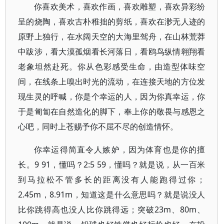
你喜欢美术，喜欢作画，喜欢雕塑，喜欢异彩纷
呈的烧陶，喜欢古朴稚拙的剪纸，喜欢在渺无人迹的
原野上独行，在水阔天空的大海里驾舟，在山林荒莽
中跋涉，看大漠孤烟看长河落日，看鸥鸟纵情翱翔看
老象坦然赴死。你从色彩感受生命，由造型体味空
间，在线条上嗅出时光的流动，在连接天地的方位发
现生灵的呼喊，你是个幸运的人，因为你真幸运，你
于是匍匐在自然造化的脚下，奉上你的敬畏与感恩之
心吧，同时上苍赐予你不屈不尽的创造情怀。
你幸运得简直令人嫉妒，因为体育也是你的擅
长。9 91，懂吗？2:5 59，懂吗？就是说，从一百米
到马拉松不管多长的距离没有人能跑得过你；
2.45m，8.91m，知道这是什么意思吗？就是说没人
比你跳得高也没人比你跳得远；突破23m、80m、