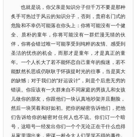
也就是说，你父亲是知识分子但千万不要是那种
炙手可热过于风云的知识分子，否则，贵府名门式的
危险和不幸仍可能落在你头上：你将可能没有一个健
全、质朴的童年，你将可能没有一群烂漫无猜的伙
伴，你将会错过唯一可能享受到纯粹的友情、感受到
圣洁的忧伤的机会，而那才是童年，才是真正的童
年。一个人长大了若不能怀恋自己童年的痴迷，若不
能默然长思或仍耿耿于怀孩提时光的往事，当是莫大
的缺憾；对于我们的“好运设计”，则是个后患无穷的
错误。你应该有一大群来自不同家庭的男孩儿和女孩
儿做你的朋友，你跟他们一块认真地吵架并且翻脸，
然后一块哭着和好如初。把你的秘密告诉他们，把他
们告诉给你的秘密对任何人也不说。你们订一个暗
号，这暗号一经发出你们一个个无论正在干什么也得
从家里溜出来，密谋一桩令大人们哭笑不得的事件。