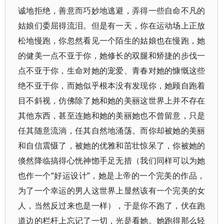
诚地拒绝，善意而巧妙地逃避，弄得一些自命不凡的
姑娘们委屈得流泪。但是有一天，你在运动场上正放
松地慢跑，你忽然看见一个陌生的姑娘也在慢跑，她
的健美一点不亚于你，她修长的双腿和矫捷的步伐一
点不亚于你，生命对她的宠爱、青春对她的慷慨这些
绝不亚于你，而她似乎根本没有发现你，她顾自跑着
目不斜视，仿佛除了她和她的美丽这世界上并不存在
其他东西，甚至连她和她的美丽她也不曾留意，只是
任其随意流淌，任其自然地涌荡。而你却被她的美丽
和自信震慑了，被她的优雅和茁壮惊呆了，你被她的
倏然降临搞得心恍神惚手足无措（我们同样可以为她
也作一个“好运设计”，她是上帝的一个完美的作品，
为了一个幸运的男人这世界上显然该有一个完美的女
人，当然反过来也是一样），于是你不跑了，伏在跑
道边的栏杆上忘记了一切，光是看她。她跑得那么轻