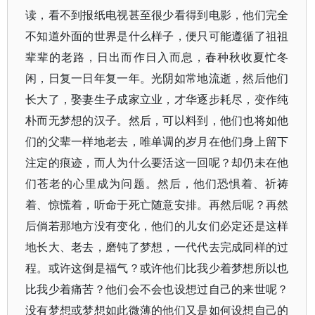
读，看不到报纸电视甚至很少看得到电影，他们完全
不知道外面的世界是什么样子，便只可能遵循了祖祖
辈辈的老路，日出而作日入而息，春种秋收夏忙冬
闲，日复一日年复一年。光阴如常地流逝，然后他们
长大了，娶妻生子成家立业，才华逐步耗尽，变作纯
朴而无梦想的汉子。然后，可以料到，他们也将如他
们的父辈一样地老去，唯单调的岁月在他们身上留下
注定的痕迹，而人为什么要活这一回呢？却仍未在他
们苍老的心里成为问题。然后，他们恐惧着、祈祷
着、惊慌着，听命于死亡随意安排。再然后呢？再然
后倘若那地方没有变化，他们的儿女们必定还是这样
地长大、老去，磨钝了梦想，一代代去完成同样的过
程。或许这倒是福气？或许他们比我少着梦想所以也
比我少着痛苦？他们会不会也设想过自己的来世呢？
没有梦想或梦想如此微薄的他们又是如何设想自己的