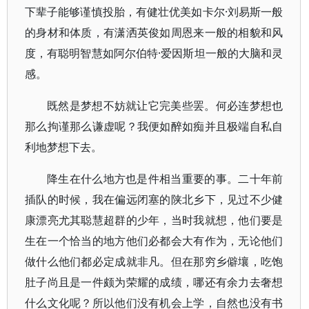
下辈子能够谨慎投胎，有健壮优美如卡尔·刘易斯一般
的身材和体质，有潇洒英俊如周恩来一般的相貌和风
度，有聪明智慧如阿尔伯特·爱因斯坦一般的大脑和灵
感。
既然是梦想不妨就让它完美些罢。何必连梦想也
那么拘谨那么谦虚呢？我便如醉如痴并且极端自私自
利地梦想下去。
降生在什么地方也是件相当重要的事。二十年前
插队的时候，我在偏远闭塞的陕北乡下，见过不少健
康漂亮尤其聪慧超群的少年，当时我就想，他们要是
生在一个恰当的地方他们必都会大有作为，无论他们
做什么他们都必定成就非凡。但在那穷乡僻壤，吃饱
肚子尚且是一件颇为荣耀的成绩，哪还有余力去奢想
什么文化呢？所以他们没有机会上学，自然也没有书