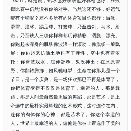
100m，就是说，铅球也好铁饼也好标枪也好，在投
掷比赛中仍然没有你的对手。当然这还不够，好运气
哪有个够呢？差不多所有的体育项目你都行：游泳、
滑雪、溜冰、踢足球、打篮球，乃至击剑、马术、射
击，乃至铁人三项你样样都玩得精彩、洒脱、漂亮。
你跑起来浑身的肌肤像波浪一样滚动，像旗帜一般飘
展；你跳起来仿佛土地也有了弹性，空中也有着依
托；你劈波戏水，屈伸舒卷，鬼没神出；在冰原雪
野，你翻转腾挪，如风驰电掣；生命在你那儿是一个
节日，是一个庆典，是一场狂欢那已不再是体育了，
你把体育变得不仅仅是体育了，幸运的人，那是舞
蹈，那是人间最自然最坦诚的舞蹈，那是艺术，是上
帝选中的最朴实最辉煌的艺术形式，这时连你在内，
连你的肉体你的心神，都是艺术了。你这个幸运的
人，世界上最幸运的人，偏偏是你被上帝选作了美的