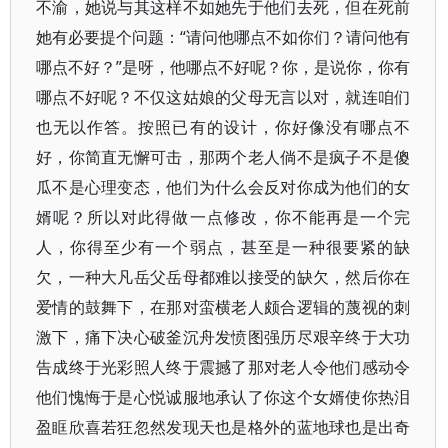
不渝，她说与其这样不如她先于他们去死，但在死前
她有必要提个问题：“请问他哪点不如你们？请问他有
哪点不好？”是呀，他哪点不好呢？你，是说你，你有
哪点不好呢？不仅这姑娘的父母无言以对，就连咱们
也无以作答。按照已有的设计，你好像没有哪点不
好，你简直无懈可击，那两个老人倘不是疯子不是傻
瓜不是心理变态，他们为什么会反对你成为他们的女
婿呢？所以对此得做一点修改，你不能再是一个完
人，你得至少有一个弱点，甚至是一种很要紧的缺
欠，一种大凡岳父岳母都难以接受的缺欠，然后你在
爱情的鼓舞下，在那对蛮横老人颇合逻辑的蔑视的刺
激下，痛下决心破釜沉舟发愤图强历尽艰辛终于大功
告成终于光彩照人终于震撼了那对老人令他们感动令
他们愧悔于是心悦诚服地承认了你这个女婿使你热泪
盈眶欣喜若狂忽然发现天也是格外的蓝地球也是出奇