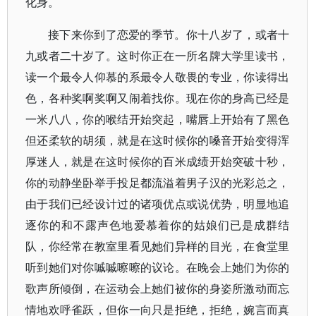
化身。
接下来你到了恋爱的季节。你十八岁了，或者十
九或者二十岁了。这时你正在一所名牌大学里读书，
读一个最令人仰慕的系最令人敬畏的专业，你读得出
色，各种奖啊奖啊又闹着找你。现在你的身高已经是
一米八八，你的喉结开始突起，嘴唇上开始有了黑色
但还柔软的胡须，就是在这时候你的嗓音开始变得浑
厚迷人，就是在这时候你的百米成绩开始突破十秒，
你的动静坐卧举手投足都流溢着男子汉的光彩总之，
由于我们已经设计过的诸项优点或说优势，明显地追
逐你的和不露声色地爱慕着你的姑娘们已是成群结
队，你经常在教室里看见她们异样的目光，在食堂里
听到她们对你嘁嘁嚓嚓的议论。在晚会上她们为你的
歌声所倾倒，在运动会上她们被你的身姿所激动而忘
情地欢呼雀跃，但你一向只是拒绝，拒绝，婉言而真