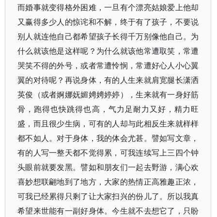
而婚事就变得格外困难，一旦有个漂亮姑娘爱上他却
又赢得多少人的惊诧和不解，终于有了孩子，不要说
别人就连他自己都希望孩子长得千万别像他自己。为
什么就该他是这样呢？为什么就该他常遭取笑，常遭
哭笑不得的外号，或者常遭怜悯，常遭好心人小心翼
翼的对待呢？再说身体，有的人生来就肩宽腿长潇洒
英俊（或者婀娜妩媚娉娉婷婷），生来就有一身好筋
骨，跑得也快跳得也高，气力足耐力又好，精力旺
盛，而且很少生病，可有的人却与此相反生来就样样
都不如人。对于身体，我的体会尤甚。譬如写文章，
有的人写一整天都不觉得累，可我连续写上三四个钟
头眼前就要发黑。譬如和朋友们一起去野游，满心欢
喜妙想联翩地到了地方，大家的热情正高雅趣正浓，
可我已经累得只剩了让大家扫兴的份儿了。所以我真
希望来世能有一副好身体。今生就不去想它了，只盼