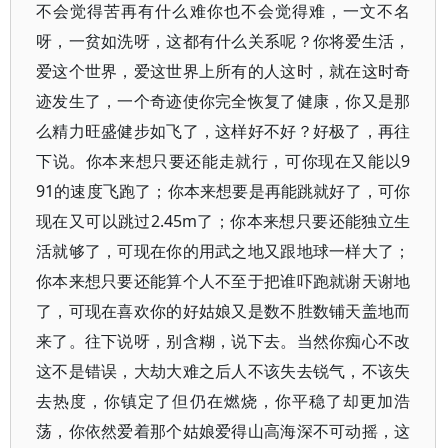
不会觉得苦再有什么难你也不会觉得难，一文不名
呀，一贫如洗呀，这都有什么关系呢？你将爱生活，
爱这个世界，爱这世界上所有的人这时，就在这时奇
迹发生了，一个奇迹使你完全恢复了健康，你又是那
么精力旺盛健步如飞了，这样好不好？好极了，再往
下说。你本来想只要还能走就行，可你现在又能以9
91的速度飞跑了；你本来想要是再能跳就好了，可你
现在又可以跳过2.45m了；你本来想只要还能独立生
活就够了，可现在你的用武之地又跟地球一样大了；
你本来想只要还能算个人不至于把谁吓跑就谢天谢地
了，可现在喜欢你的好姑娘又是数不胜数铺天盖地而
来了。往下说呀，别含糊，说下去。当然你痴心不改
这不是错误，大劫大难之后人不该失去锐气，不该失
去热度，你镇定了但仍在燃烧，你平稳了却更加浩
荡，你依然爱着那个姑娘爱得山高海深不可动摇，这