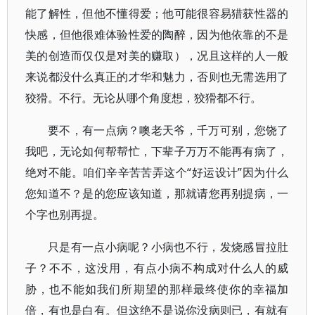
能了解性，但他不懂得爱；他可能很容易猎获性器的
快感，但他很难体验性爱的陶醉，因为他依靠的不是
美的创造而仅仅是对美的赚取），况且这样的人一般
来说都没什么真正的才华和魅力，否则也无需选用了
狡猾。不行。无论从哪个角度想，狡猾都不行。
要不，有一点病？噢老天爷，千万可别，您饶了
我吧，无论如何帮帮忙，下辈子万万不能再有病了，
绝对不能。咱们辛辛苦苦弄这个“好运设计”因为什么
您知道不？是的您应该知道，那就请您再别提病，一
个字也别再提。
只是有一点小病呢？小病也不行，发烧感冒拉肚
子？不不，这没用，有点小病不构成对什么人的威
胁，也不能如我们所期望的那样最终使你的幸福加
倍，有也是白有。但这绝不是说你没病则已，有就有