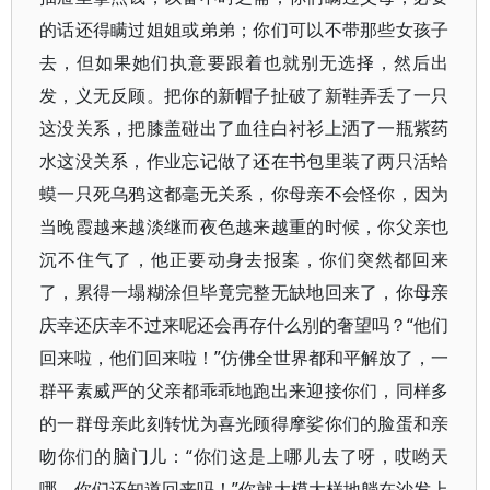
的话还得瞒过姐姐或弟弟；你们可以不带那些女孩子
去，但如果她们执意要跟着也就别无选择，然后出
发，义无反顾。把你的新帽子扯破了新鞋弄丢了一只
这没关系，把膝盖碰出了血往白衬衫上洒了一瓶紫药
水这没关系，作业忘记做了还在书包里装了两只活蛤
蟆一只死乌鸦这都毫无关系，你母亲不会怪你，因为
当晚霞越来越淡继而夜色越来越重的时候，你父亲也
沉不住气了，他正要动身去报案，你们突然都回来
了，累得一塌糊涂但毕竟完整无缺地回来了，你母亲
庆幸还庆幸不过来呢还会再存什么别的奢望吗？“他们
回来啦，他们回来啦！”仿佛全世界都和平解放了，一
群平素威严的父亲都乖乖地跑出来迎接你们，同样多
的一群母亲此刻转忧为喜光顾得摩娑你们的脸蛋和亲
吻你们的脑门儿：“你们这是上哪儿去了呀，哎哟天
哪，你们还知道回来吗！”你就大模大样地躺在沙发上