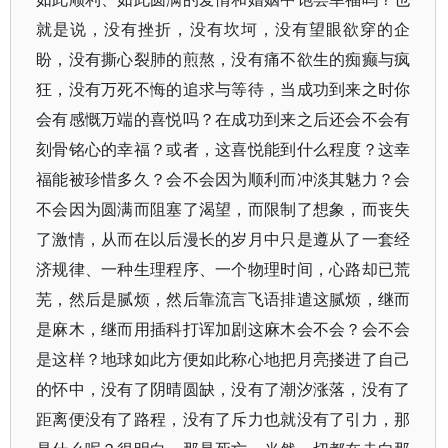
就是说，没有挫折，没有坎坷，没有望眼欲穿的企
盼，没有撕心裂肺的煎熬，没有痛不欲生的痴癫与疯
狂，没有万死不悔的追求与等待，当成功到来之时你
会有感慨万端的喜悦吗？在成功到来之后还会不会有
刻骨铭心的幸福？或者，这喜悦能到什么程度？这幸
福能被珍惜多久？会不会因为顺利而冲淡其魅力？会
不会因为圆满而阻塞了渴望，而限制了想象，而丧失
了激情，从而在以后漫长的岁月中只是遵从了一套经
济规律、一种生理程序、一个物理时间，心路却已荒
芜，然后是腻烦，然后靠流言飞语排遣这腻烦，继而
是麻木，继而用插科打诨加剧这麻木会不会？会不会
是这样？地球如此方便如此称心地把月亮搂进了自己
的怀中，没有了阴晴圆缺，没有了潮汐涨落，没有了
距离便没有了路程，没有了斥力也就没有了引力，那