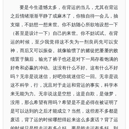
要是今生遗憾太多，在背运的当儿，尤其在背运
之后情绪渐渐平静了或麻木了，你独自待一会儿，抽
支烟，不妨想一想来世。你不妨随心所欲地设想一下
（甚至是设计一下）自己的来世。你不妨试试。在背
运的时候，至少我觉得这不失为一剂良药先可以安
神，而后又可以振奋。就像输惯了的赌徒把屡屡的败
绩置于脑后，输光了裤子也还是对下一局存着饱满的
好奇和必赢的冲动。这没有什么不好。这有什么不好
吗？无非是说迷信，好吧你就迷信它一回。无非是说
这不科学，行，况且对于走运和背运的事实，科学本
来无能为力。无非说这是空想，这是自欺，是做梦，
没用，那么希望有用吗？希望是不是必得在被证明了
是可以达到的之后才能成立？当然，这些差不多都是
废话，背了运的时候哪想得起来这么多废话？背了运
的时候只是想走运有多么好，要是能走运有多好。到