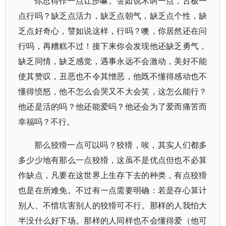
你总得作一点让步嘛。譬如说木讷一点，古板一
点行吗？缺乏点活力，缺乏点朝气，缺乏点个性，缺
乏点好奇心，譬如说这样，行吗？噢，你居然还在问
行吗，再糟糕不过！接下来你会发现他还缺乏勇气，
缺乏同情，缺乏感觉，遇事永远不会激动，美好不能
使其赞叹，丑恶也不令其憎恶，他既不懂得感动也不
懂得愤怒，他不怎么会哭又不大会笑，这怎么能行？
他还是活的吗？他还能爱吗？他还会为了爱而痛苦而
幸福吗？不行。
那么狡猾一点可以吗？狡猾，唉，其实人们都多
多少少地有那么一点狡猾，这虽不是优点但也不必算
作缺点，凡要在这世界上生存下去的种类，有点狡猾
也是在所难免。不过有一点需要明确：若是存心算计
别人、不惜坑害别人的狡猾可不行。那样的人我怕大
半没什么好下场。那样的人同样也不会懂得爱（他可