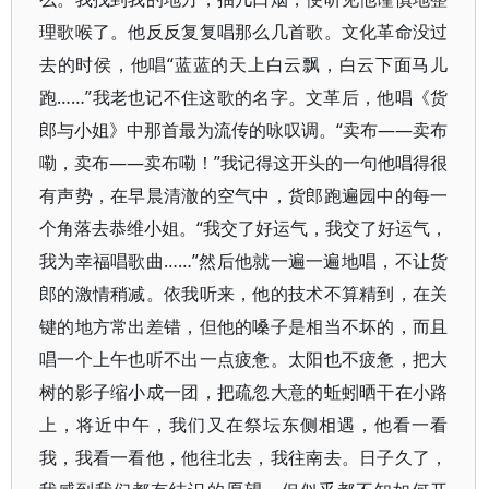
理歌喉了。他反反复复唱那么几首歌。文化革命没过
去的时侯，他唱“蓝蓝的天上白云飘，白云下面马儿
跑……”我老也记不住这歌的名字。文革后，他唱《货
郎与小姐》中那首最为流传的咏叹调。“卖布——卖布
嘞，卖布——卖布嘞！”我记得这开头的一句他唱得很
有声势，在早晨清澈的空气中，货郎跑遍园中的每一
个角落去恭维小姐。“我交了好运气，我交了好运气，
我为幸福唱歌曲……”然后他就一遍一遍地唱，不让货
郎的激情稍减。依我听来，他的技术不算精到，在关
键的地方常出差错，但他的嗓子是相当不坏的，而且
唱一个上午也听不出一点疲惫。太阳也不疲惫，把大
树的影子缩小成一团，把疏忽大意的蚯蚓晒干在小路
上，将近中午，我们又在祭坛东侧相遇，他看一看
我，我看一看他，他往北去，我往南去。日子久了，