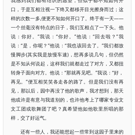
我感到我们都有结识的愿望，但似乎都不知如何开
口，于是互相注视一下终又都移开目光擦身而过；这
样的次数一多,便更不知如何开口了。终于有一天——
一个丝毫没有特点的日子，我们互相点了一下头。他
说：你好。”我说：“你好。”他说：“回去啦？”我
说：“是，你呢？”他说：“我也该回去了。”我们都放
慢脚步(其实我是放慢车速)，想再多说几句，但仍然
是不知从何说起，这样我们就都走过了对方，又都扭
转身子面向对方。他说：“那就再见吧。”我说：“好，
再见。”便互相笑笑各走各的路了。但是我们没有再
见，那以后，园中再没了他的歌声，我才想到，那天
他或许是有意与我道别的，也许他考上了哪家专业文
文工团或歌舞团了吧？真希望他如他歌里所唱的那
样，交了好运气。
还有一些人，我还能想起一些常到这园子里来的