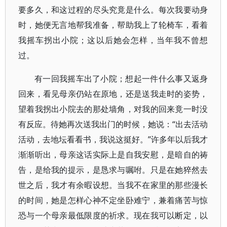
要多久，和这过程的尽头究竟是什么。每次我要动身
时，她便无言地帮我准备，帮助我上了轮椅车，看着
我摇车拐出小院；这以后她会怎样，当年我不曾想
过。
有一回我摇车出了小院；想起一件什么事又返身
回来，看见母亲仍站在原地，还是送我走时的姿势，
望着我拐出小院去的那处墙角，对我的回来竟一时没
有反应。待她再次送我出门的时候，她说：“出去活动
活动，去地坛看看书，我说这挺好。”许多年以后我才
渐渐听出，母亲这话实际上是自我安慰，是暗自的祷
告，是给我的提示，是恳求与嘱咐。只是在她猝然去
世之后，我才有余暇设想。当我不在家里的那些漫长
的时间，她是怎样心神不定坐卧难宁，兼着痛苦与惊
恐与一个母亲最低限度的祈求。现在我可以断定，以