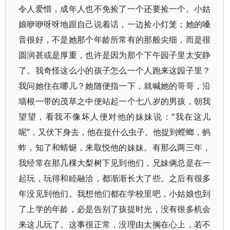
令人爱惜，成年人也不免捡了一个还要捡一个。小姑
娘咿咿呀呀地跟自己说着话，一边捡小灯笼；她的嗓
音很好，不是她那个年龄所常有的那般尖细，而是很
圆润甚或是厚重，也许是因为那个下午园子里太安静
了。我奇怪这么小的孩子怎么一个人跑来这园子里？
我问她住在哪儿？她随便指一下，就喊她的哥哥，沿
墙根一带的茂草之中便站起一个七八岁的男孩，朝我
望望，看我不像坏人便对他的妹妹说：“我在这儿
呢”，又伏下身去，他在捉什么虫子。他捉到螳螂，蚂
蚱，知了和蜻蜒，来取悦他的妹妹。有那么两三年，
我经常在那几棵大梨树下见到他们，兄妹俩总是在一
起玩，玩得和睦融洽，都渐渐长大了些。之后有很多
年没见到他们。我想他们都在学校里吧，小姑娘也到
了上学的年龄，必是告别了孩提时光，没有很多机会
来这儿玩了。这事很正常，没理由太搁在心上，若不