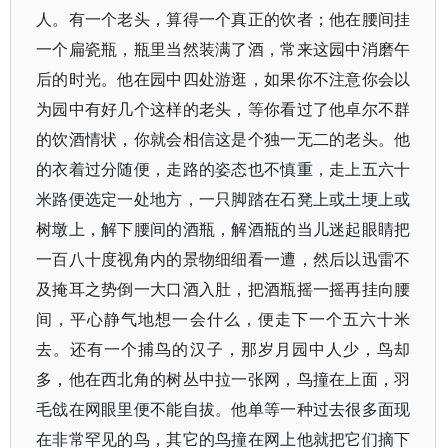
人。有一个老头，算得一个真正的饮者；他在腰间挂
一个扁瓷瓶，瓶里当然装满了酒，常来这园中消磨午
后的时光。他在园中四处游逛，如果你不注意你会以
为园中有好几个这样的老头，等你看过了他卓尔不群
的饮酒情状，你就会相信这是个独一无二的老头。他
的衣着过分随便，走路的姿态也不慎重，走上五六十
米路便选定一处地方，一只脚踏在石凳上或土埂上或
树墩上，解下腰间的酒瓶，解酒瓶的当儿迷起眼睛把
一百八十度视角内的景物细细看一遭，然后以迅雷不
及掩耳之势倒一大口酒入肚，把酒瓶摇一摇再挂向腰
间，平心静气地想一会什么，便走下一个五六十米
去。还有一个捕鸟的汉子，那岁月园中人少，鸟却
多，他在西北角的树丛中拉一张网，鸟撞在上面，羽
毛戗在网眼里便不能自拔。他单等一种过去很多面现
在非常罕见的鸟，其它的鸟撞在网上他就把它们摘下