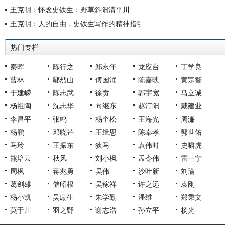
王克明：怀念史铁生：野草斜阳清平川
王克明：人的自由，史铁生写作的精神指引
热门专栏
秦晖
陈行之
郑永年
龙应台
丁学良
曹林
鄢烈山
傅国涌
陈嘉映
黄宗智
于建嵘
陈志武
徐贲
郭宇宽
马立诚
杨祖陶
沈志华
向继东
赵汀阳
戴建业
李昌平
张鸣
杨奎松
王海光
周濂
杨鹏
邓晓芒
王缉思
陈奉孝
郭世佑
马玲
王振东
狄马
袁伟时
史啸虎
熊培云
秋风
刘小枫
孟令伟
雷一宁
周枫
蒋兆勇
吴伟
沙叶新
刘瑜
葛剑雄
储昭根
吴稼祥
许之远
袁刚
杨小凯
吴励生
朱学勤
潘维
郑秉文
莫于川
羽之野
谢志浩
孙立平
杨光