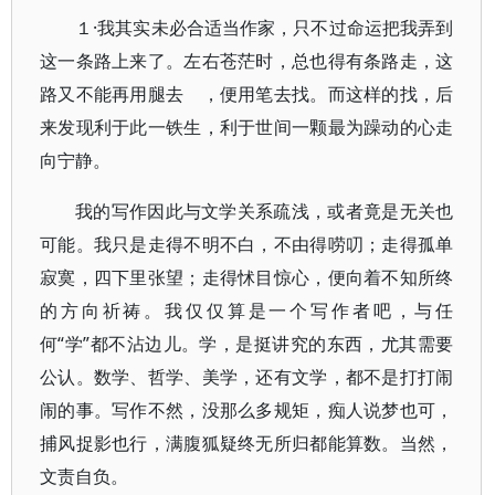
１·我其实未必合适当作家，只不过命运把我弄到
这一条路上来了。左右苍茫时，总也得有条路走，这
路又不能再用腿去 ，便用笔去找。而这样的找，后
来发现利于此一铁生，利于世间一颗最为躁动的心走
向宁静。
我的写作因此与文学关系疏浅，或者竟是无关也
可能。我只是走得不明不白，不由得唠叨；走得孤单
寂寞，四下里张望；走得怵目惊心，便向着不知所终
的方向祈祷。我仅仅算是一个写作者吧，与任
何“学”都不沾边儿。学，是挺讲究的东西，尤其需要
公认。数学、哲学、美学，还有文学，都不是打打闹
闹的事。写作不然，没那么多规矩，痴人说梦也可，
捕风捉影也行，满腹狐疑终无所归都能算数。当然，
文责自负。