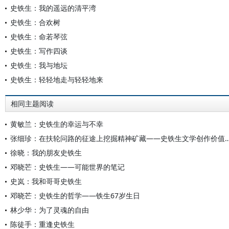
史铁生：我的遥远的清平湾
史铁生：合欢树
史铁生：命若琴弦
史铁生：写作四谈
史铁生：我与地坛
史铁生：轻轻地走与轻轻地来
相同主题阅读
黄敏兰：史铁生的幸运与不幸
张细珍：在扶轮问路的征途上挖掘精神矿藏——史铁
徐晓：我的朋友史铁生
邓晓芒：史铁生——可能世界的笔记
史岚：我和哥哥史铁生
邓晓芒：史铁生的哲学——铁生67岁生日
林少华：为了灵魂的自由
陈徒手：重逢史铁生