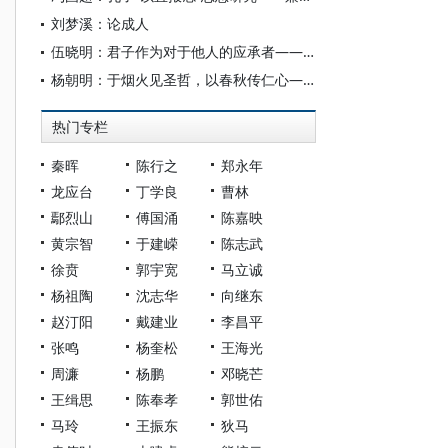
刘梦溪：论成人
伍晓明：君子作为对于他人的应承者——孔子心目中的君子形象
杨朝明：于烟火见圣哲，以春秋传仁心——读李学斌著《仁者春秋孔子传》
热门专栏
秦晖
陈行之
郑永年
龙应台
丁学良
曹林
鄢烈山
傅国涌
陈嘉映
黄宗智
于建嵘
陈志武
徐贲
郭宇宽
马立诚
杨祖陶
沈志华
向继东
赵汀阳
戴建业
李昌平
张鸣
杨奎松
王海光
周濂
杨鹏
邓晓芒
王缉思
陈奉孝
郭世佑
马玲
王振东
狄马