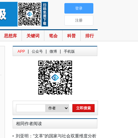
登录
注册
思想库
关键词
笔会
科普
排行
|
|
|
APP
公众号
微博
手机版
相同作者阅读
刘亚明：“文革”的国家与社会双重维度分析