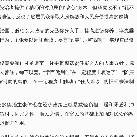
统治者提供了精巧的对庶民的“攻心”方术，但毕竟改不了“礼不
治地位，反映了底层民众争取人身解放和人民身份提高的趋势。
要治国，必须以为政者的克己修身入手，提高道德修养，率先垂
为，主张要以周礼自诫，要尊“五美”，摒“四恶”，实现克己修
不仅需要靠仁礼的调节，还要贯彻选贤任能之人的人事方针，选
善任，御下以宽。“学而优则仕”在一定程度上表达了“士”阶层
制度的腐败，在一定程度上触动了“任人唯亲” 的旧式宗法制
基础的德治主张体现在经济政策上就是减轻负担，缓和矛盾和冲
政策时，固民之性，顺民之情，在富民的基础上加强对民众的教
起促进作用。