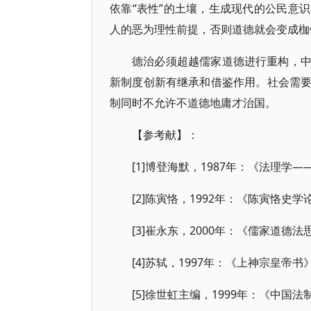
依靠“表性”的土壤，生成现代的公民意
人的恶为理性前提，否则道德就会变成枷
德治必须超越儒家道德进行重构，
新制度创新有继承和借鉴作用。社会需
制同时不允许不道德地庸才治国。
【参考献】：
[1]博登海默，1987年：《法理
[2]陈寅恪，1992年：《陈寅恪史
[3]崔永东，2000年：《儒家道
[4]苏轼，1997年：《上神宗皇
[5]徐世虹主编，1999年：《中国