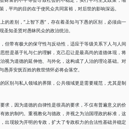
社会财富的不平等会导致社会的不稳定，实行平均主义政策，缩
策，平均的目的在于使民众共同富裕，对后世的影响深远。
力上的差别，“上智下愚“，存在着圣知与下愚的区别，必须由一
现圣知圣贤对愚昧民众的政治统治。
一，但带有极大的保守性与反动性，适应于等级关系下人与人间
治思想是基于礼与仁的理解，克己忍让是最高尚的道德体现，将
政治视为道德的延伸他、与外化，这构成了人治的理论基础。对
与愚弄安抚百姓的救世情怀必将会落空。
域的区别与私人领域的界限，公共领域更是需要规范，尤其是制
德要求，因为道德的自律性是很高的要求，不仅有普遍意义的价
乏有效的制约。重视教化与德政，并视之为治国理政的标准，这
用，出现较为开明的专政，扩大了专政权力的合法性基础并稳定