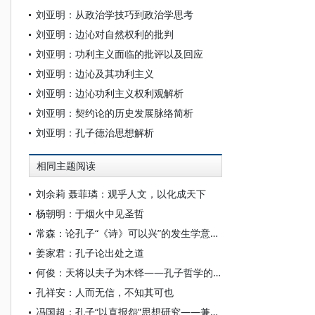
刘亚明：从政治学技巧到政治学思考
刘亚明：边沁对自然权利的批判
刘亚明：功利主义面临的批评以及回应
刘亚明：边沁及其功利主义
刘亚明：边沁功利主义权利观解析
刘亚明：契约论的历史发展脉络简析
刘亚明：孔子德治思想解析
相同主题阅读
刘余莉 聂菲璘：观乎人文，以化成天下
杨朝明：于烟火中见圣哲
常森：论孔子“《诗》可以兴”的发生学意涵以及相关认知偏差
姜家君：孔子论出处之道
何俊：天将以夫子为木铎——孔子哲学的生命呈现
孔祥安：人而无信，不知其可也
冯国超：孔子“以直报怨”思想研究——兼论孔子是否反对“以德报怨”