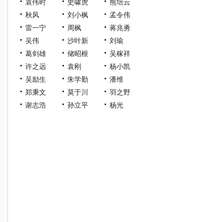
袁伟时
史啸虎
熊培云
秋风
刘小枫
孟令伟
雷一宁
周枫
蒋兆勇
吴伟
沙叶新
刘瑜
葛剑雄
储昭根
吴稼祥
许之远
袁刚
杨小凯
吴励生
朱学勤
潘维
郑秉文
莫于川
羽之野
谢志浩
孙立平
杨光