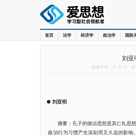
首页
法学
经济学
政治学
国际
刘亚
选择字号：
大
中
小
本文
●
刘亚明
摘要：孔子的德治思想是其仁礼思
政治行为习惯产生深刻而又久远的影响